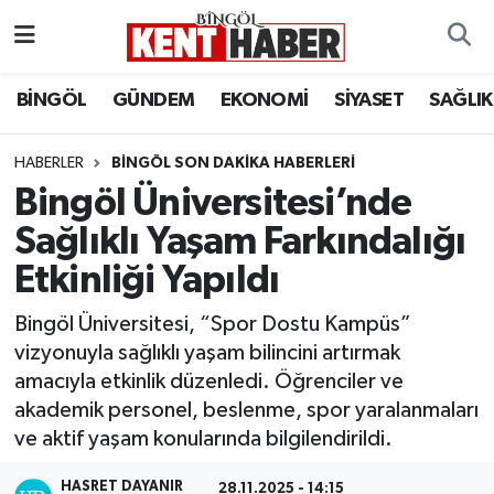
ADAKLI
Bingöl Nöbetçi Eczaneler
BİNGÖL
GÜNDEM
EKONOMİ
SİYASET
SAĞLIK
BİLİM-TEKNOLOJİ
Bingöl Hava Durumu
HABERLER
BINGÖL SON DAKIKA HABERLERI
Bingöl Üniversitesi’nde
DÜNYA
Bingöl Namaz Vakitleri
Sağlıklı Yaşam Farkındalığı
EĞİTİM
Bingöl Trafik Yoğunluk Haritası
Etkinliği Yapıldı
EKONOMİ
Süper Lig Puan Durumu ve Fikstür
Bingöl Üniversitesi, “Spor Dostu Kampüs”
vizyonuyla sağlıklı yaşam bilincini artırmak
GENÇ
Tüm Manşetler
amacıyla etkinlik düzenledi. Öğrenciler ve
akademik personel, beslenme, spor yaralanmaları
GÜNDEM
Son Dakika Haberleri
ve aktif yaşam konularında bilgilendirildi.
KARLIOVA
Haber Arşivi
HASRET DAYANIR
28.11.2025 - 14:15