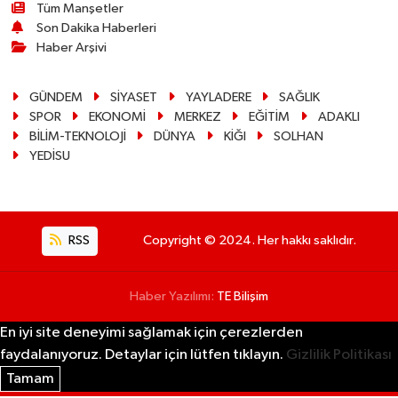
Tüm Manşetler
Son Dakika Haberleri
Haber Arşivi
GÜNDEM
SİYASET
YAYLADERE
SAĞLIK
SPOR
EKONOMİ
MERKEZ
EĞİTİM
ADAKLI
BİLİM-TEKNOLOJİ
DÜNYA
KİĞI
SOLHAN
YEDİSU
RSS
Copyright © 2024. Her hakkı saklıdır.
Haber Yazılımı:
TE Bilişim
En iyi site deneyimi sağlamak için çerezlerden
faydalanıyoruz. Detaylar için lütfen tıklayın.
Gizlilik Politikası
Tamam