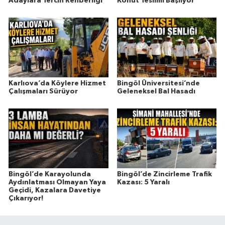
Adaylara Tercih Rehberliği
Konut Teslimi Başlıyor
Karlıova’da Köylere Hizmet
Bingöl Üniversitesi’nde
Çalışmaları Sürüyor
Geleneksel Bal Hasadı
Bingöl’de Karayolunda
Bingöl’de Zincirleme Trafik
Aydınlatması Olmayan Yaya
Kazası: 5 Yaralı
Geçidi, Kazalara Davetiye
Çıkarıyor!