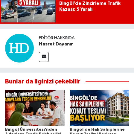
Bingöl’de Zincirleme Trafik
Kazası: 5 Yaralı
EDITÖR HAKKINDA
Hasret Dayanır
Bunlar da ilginizi çekebilir
Bingöl Üniversitesi’nden
Bingöl’de Hak Sahiplerine