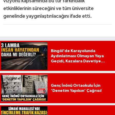
vizyonu kapsamında bu tür farkındalık
etkinliklerinin süreceğini ve tüm üniversite
genelinde yaygınlaştırılacağını ifade etti.
Bingöl’de Karayolunda
Aydınlatması Olmayan Yaya
Geçidi, Kazalara Davetiye
Çıkarıyor!
Genç İnönü Ortaokulu İçin
‘Denetim Yapılsın’ Çağrısı!