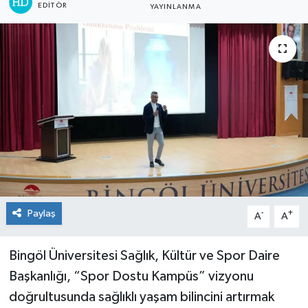
EDITÖR
YAYINLANMA
KİĞI
MERKEZ
RESMİ İLANLAR
SAĞLIK
SİYASET
SOLHAN
Paylaş
-
+
A
A
SPOR
Bingöl Üniversitesi Sağlık, Kültür ve Spor Daire
YAYLADERE
Başkanlığı, “Spor Dostu Kampüs” vizyonu
doğrultusunda sağlıklı yaşam bilincini artırmak
YEDİSU