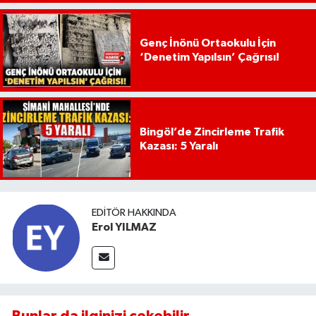
Genç İnönü Ortaokulu İçin
‘Denetim Yapılsın’ Çağrısı!
Bingöl’de Zincirleme Trafik
Kazası: 5 Yaralı
EDITÖR HAKKINDA
Erol YILMAZ