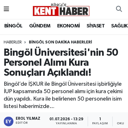
ADAKLI
Bingöl Nöbetçi Eczaneler
BİNGÖL
GÜNDEM
EKONOMİ
SİYASET
SAĞLIK
BİLİM-TEKNOLOJİ
Bingöl Hava Durumu
HABERLER
BINGÖL SON DAKIKA HABERLERI
Bingöl Üniversitesi'nin 50
DÜNYA
Bingöl Namaz Vakitleri
Personel Alımı Kura
EĞİTİM
Bingöl Trafik Yoğunluk Haritası
Sonuçları Açıklandı!
EKONOMİ
Süper Lig Puan Durumu ve Fikstür
Bingöl’de İŞKUR ile Bingöl Üniversitesi işbirliğiyle
İUP kapsamında 50 personel alımı için kura çekimi
GENÇ
Tüm Manşetler
dün yapıldı. Kura ile belirlenen 50 personelin isim
listesi haberimizde…
GÜNDEM
Son Dakika Haberleri
EROL YILMAZ
01.07.2026 - 13:29
1
KARLIOVA
Haber Arşivi
EDITÖR
YAYINLANMA
PAYLAŞIM
OKUNM