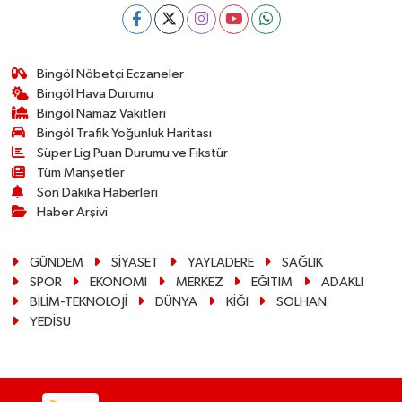
Bingöl Nöbetçi Eczaneler
Bingöl Hava Durumu
Bingöl Namaz Vakitleri
Bingöl Trafik Yoğunluk Haritası
Süper Lig Puan Durumu ve Fikstür
Tüm Manşetler
Son Dakika Haberleri
Haber Arşivi
GÜNDEM
SİYASET
YAYLADERE
SAĞLIK
SPOR
EKONOMİ
MERKEZ
EĞİTİM
ADAKLI
BİLİM-TEKNOLOJİ
DÜNYA
KİĞI
SOLHAN
YEDİSU