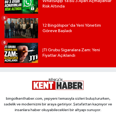
WhatsApp'ta Bu 3 Ayarı Açmayanlar
Risk Altında
5
12 Bingölspor'da Yeni Yönetim
Göreve Başladı
6
JTI Grubu Sigaralara Zam: Yeni
Fiyatlar Açıklandı
bingolkenthaber.com, yepyeni temasıyla sizleri buluştururken,
sadelik ve modernizmi bir araya getiriyor. Şatafattan kaçınıyor ve
insanlara haber okuyabilecekleri bir altyapı sunuyor.