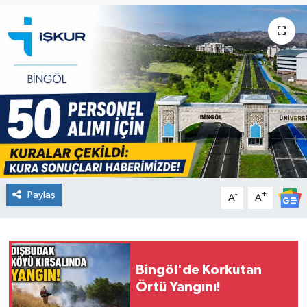
KİĞI
MERKEZ
RESMİ İLANLAR
SAĞLIK
SİYASET
Paylaş
-
+
A
A
SOLHAN
SPOR
Bingöl'de Korkutan
YAYLADERE
Örtü Yangını!
YEDİSU