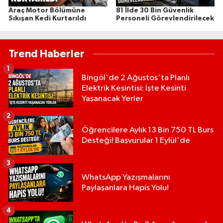
Araç Motor Bölümüne
81 İlde 30 Bin Güvenlik
Sıkışan Kedi Kurtarıldı
Personeli Görevlendirilecek
Trend Haberler
1
Bingöl'de 2 Ağustos'ta Planlı
Elektrik Kesintisi: İşte Kesinti
Yaşanacak Yerler
2
Öğrencilere Aylık 13 Bin 750 TL Burs
Desteği! Başvurular 1 Eylül'de
3
WhatsApp Yazışmalarını
Paylaşanlara Hapis Yolu!
4