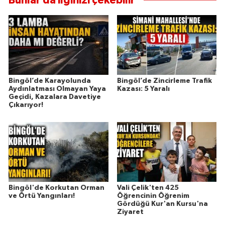
Bunlar da ilginizi çekebilir
Bingöl’de Karayolunda
Bingöl’de Zincirleme Trafik
Aydınlatması Olmayan Yaya
Kazası: 5 Yaralı
Geçidi, Kazalara Davetiye
Çıkarıyor!
Bingöl'de Korkutan Orman
Vali Çelik'ten 425
ve Örtü Yangınları!
Öğrencinin Öğrenim
Gördüğü Kur'an Kursu'na
Ziyaret