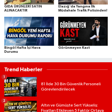
GIDA ÜRÜNLERİ SATIN
Elazığ'da Yangına İlk
ALINACAKTIR
Müdahale Trafik Polisinden!
Bingöl Hafta İçi Hava
Görünmeyen Kast
Durumu
Trend Haberler
1
81 İlde 30 Bin Güvenlik Personeli
Görevlendirilecek
2
Altın ve Gümüşte Sert Yükseliş:
Fiyatları Etkileyen 5 Faktör Ortaya