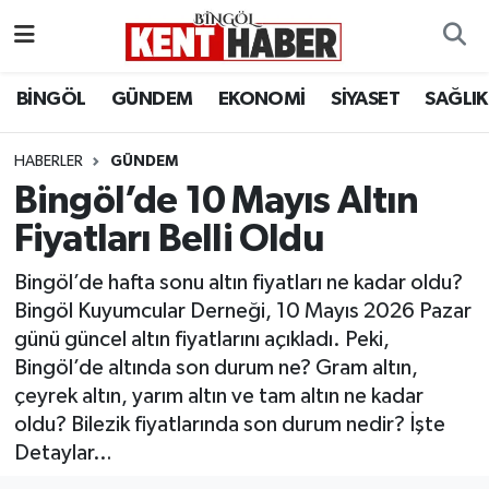
ADAKLI
Bingöl Nöbetçi Eczaneler
BİNGÖL
GÜNDEM
EKONOMİ
SİYASET
SAĞLIK
BİLİM-TEKNOLOJİ
Bingöl Hava Durumu
HABERLER
GÜNDEM
Bingöl’de 10 Mayıs Altın
DÜNYA
Bingöl Namaz Vakitleri
Fiyatları Belli Oldu
EĞİTİM
Bingöl Trafik Yoğunluk Haritası
Bingöl’de hafta sonu altın fiyatları ne kadar oldu?
EKONOMİ
Süper Lig Puan Durumu ve Fikstür
Bingöl Kuyumcular Derneği, 10 Mayıs 2026 Pazar
günü güncel altın fiyatlarını açıkladı. Peki,
GENÇ
Tüm Manşetler
Bingöl’de altında son durum ne? Gram altın,
çeyrek altın, yarım altın ve tam altın ne kadar
GÜNDEM
Son Dakika Haberleri
oldu? Bilezik fiyatlarında son durum nedir? İşte
Detaylar…
KARLIOVA
Haber Arşivi