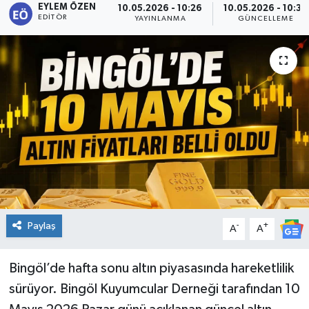
EYLEM ÖZEN
10.05.2026 - 10:26
10.05.2026 - 10:30
EDITÖR
YAYINLANMA
GÜNCELLEME
KİĞI
MERKEZ
RESMİ İLANLAR
SAĞLIK
SİYASET
SOLHAN
Paylaş
-
+
A
A
SPOR
Bingöl’de hafta sonu altın piyasasında hareketlilik
YAYLADERE
sürüyor. Bingöl Kuyumcular Derneği tarafından 10
YEDİSU