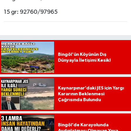
15 gr: 92760/97965
Bingöl'ün Köyünün Dış
Dünyayla İletişimi Kesik!
Kaynarpınar’daki JES için Yargı
Kararının Beklenmesi
Çağrısında Bulundu
Bingöl’de Karayolunda
Aydınlatması Olmayan Yaya