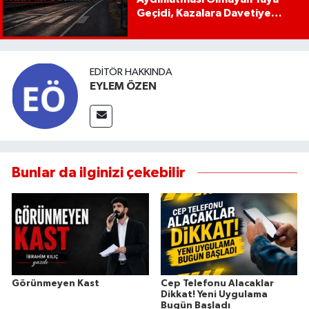
Geçidi, Kazalara Davetiye
Çıkarıyor!
EDITÖR HAKKINDA
EYLEM ÖZEN
Bunlar da ilginizi çekebilir
Görünmeyen Kast
Cep Telefonu Alacaklar
Dikkat! Yeni Uygulama
Bugün Başladı