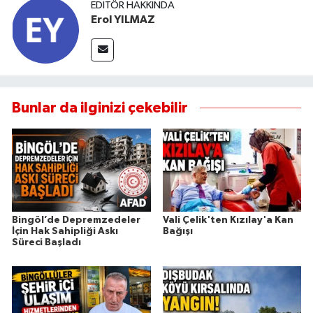
EDITÖR HAKKINDA
Erol YILMAZ
Bunlar da ilginizi çekebilir
Bingöl’de Depremzedeler
Vali Çelik'ten Kızılay'a Kan
İçin Hak Sahipliği Askı
Bağışı
Süreci Başladı