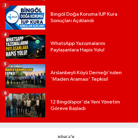
3
Bingöl Doğa Koruma İUP Kura
Sonuçları Açıklandı
4
WhatsApp Yazışmalarını
Paylaşanlara Hapis Yolu!
5
Arslanbeyli Köyü Derneği'nden
'Maden Araması' Tepkisi!
6
12 Bingölspor'da Yeni Yönetim
Göreve Başladı