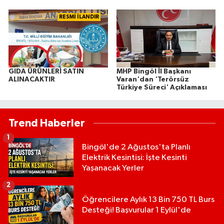
RESMİ İLANDIR
GIDA ÜRÜNLERİ SATIN
MHP Bingöl İl Başkanı
ALINACAKTIR
Varan'dan 'Terörsüz
Türkiye Süreci' Açıklaması
Trend Haberler
1
Bingöl'de 2 Ağustos'ta Planlı
Elektrik Kesintisi: İşte Kesinti
Yaşanacak Yerler
2
Öğrencilere Aylık 13 Bin 750 TL Burs
Desteği! Başvurular 1 Eylül'de