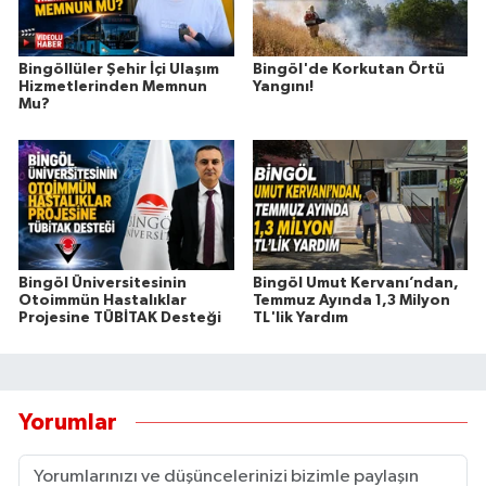
Bingöllüler Şehir İçi Ulaşım
Bingöl'de Korkutan Örtü
Hizmetlerinden Memnun
Yangını!
Mu?
Bingöl Üniversitesinin
Bingöl Umut Kervanı’ndan,
Otoimmün Hastalıklar
Temmuz Ayında 1,3 Milyon
Projesine TÜBİTAK Desteği
TL'lik Yardım
Yorumlar