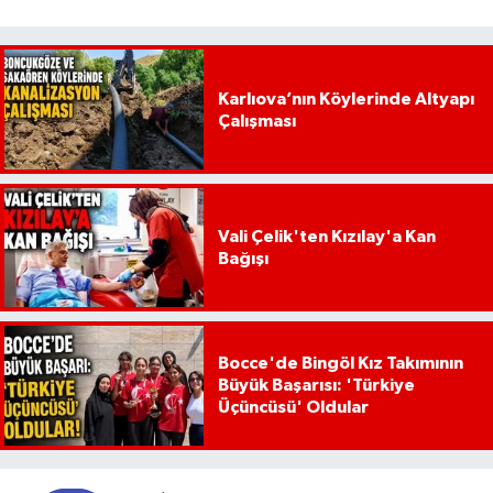
Karlıova’nın Köylerinde Altyapı
Çalışması
Vali Çelik'ten Kızılay'a Kan
Bağışı
Bocce'de Bingöl Kız Takımının
Büyük Başarısı: 'Türkiye
Üçüncüsü' Oldular