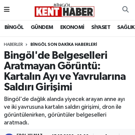
ADAKLI
Bingöl Nöbetçi Eczaneler
BİNGÖL
GÜNDEM
EKONOMİ
SİYASET
SAĞLIK
BİLİM-TEKNOLOJİ
Bingöl Hava Durumu
HABERLER
BINGÖL SON DAKIKA HABERLERI
Bingöl'de Belgeselleri
DÜNYA
Bingöl Namaz Vakitleri
Aratmayan Görüntü:
EĞİTİM
Bingöl Trafik Yoğunluk Haritası
Kartalın Ayı ve Yavrularına
EKONOMİ
Süper Lig Puan Durumu ve Fikstür
Saldırı Girişimi
Bingöl'de dağlık alanda yiyecek arayan anne ayı
GENÇ
Tüm Manşetler
ve iki yavrusuna kartalın saldırı girişimi, dron ile
görüntülenirken, görüntüler belgeselleri
GÜNDEM
Son Dakika Haberleri
aratmadı.
KARLIOVA
Haber Arşivi