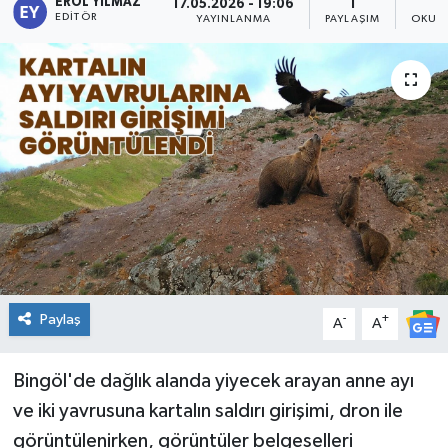
EROL YILMAZ
17.05.2026 - 19:06
1
EDITÖR
YAYINLANMA
PAYLAŞIM
OKUNM
KİĞI
MERKEZ
RESMİ İLANLAR
SAĞLIK
SİYASET
SOLHAN
Paylaş
-
+
A
A
SPOR
Bingöl'de dağlık alanda yiyecek arayan anne ayı
YAYLADERE
ve iki yavrusuna kartalın saldırı girişimi, dron ile
görüntülenirken, görüntüler belgeselleri
YEDİSU