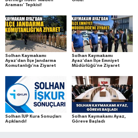
Derneği'nden 'Maden
Oldu!
Araması' Tepkisi!
Solhan Kaymakamı
Solhan Kaymakamı
Ayaz’dan İlçe Jandarma
Ayaz’dan İlçe Emniyet
Komutanlığı’na Ziyaret
Müdürlüğü’ne Ziyaret
Solhan İUP Kura Sonuçları
Solhan Kaymakamı Ayaz,
Açıklandı!
Göreve Başladı