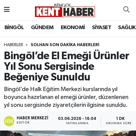
ADAKLI
Bingöl Nöbetçi Eczaneler
BİNGÖL
GÜNDEM
EKONOMİ
SİYASET
SAĞLIK
BİLİM-TEKNOLOJİ
Bingöl Hava Durumu
HABERLER
SOLHAN SON DAKIKA HABERLERI
Bingöl’de El Emeği Ürünler
DÜNYA
Bingöl Namaz Vakitleri
Yıl Sonu Sergisinde
EĞİTİM
Bingöl Trafik Yoğunluk Haritası
Beğeniye Sunuldu
EKONOMİ
Süper Lig Puan Durumu ve Fikstür
Bingöl’de Halk Eğitim Merkezi kurslarında yıl
boyunca hazırlanan el emeği ürünler, düzenlenen
GENÇ
Tüm Manşetler
yıl sonu sergisinde ziyaretçilerin ilgisine sunuldu.
GÜNDEM
Son Dakika Haberleri
HABER MERKEZI
03.06.2026 - 16:04
1 DK
EDITÖR
YAYINLANMA
OKUNMA SÜRESI
KARLIOVA
Haber Arşivi