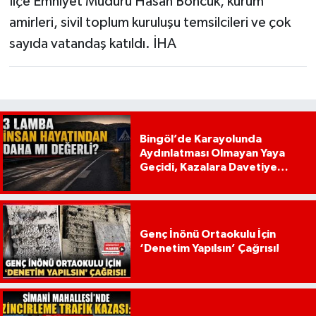
İlçe Emniyet Müdürü Hasan Boncuk, kurum
amirleri, sivil toplum kuruluşu temsilcileri ve çok
sayıda vatandaş katıldı. İHA
Bingöl’de Karayolunda
Aydınlatması Olmayan Yaya
Geçidi, Kazalara Davetiye
Çıkarıyor!
Genç İnönü Ortaokulu İçin
‘Denetim Yapılsın’ Çağrısı!