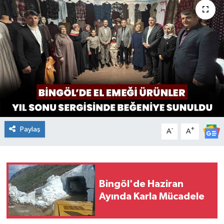
KİĞI
MERKEZ
RESMİ İLANLAR
SAĞLIK
SİYASET
Paylaş
-
+
A
A
SOLHAN
SPOR
Bingöl'de Haziran
Ayında Karla Mücadele
YAYLADERE
YEDİSU