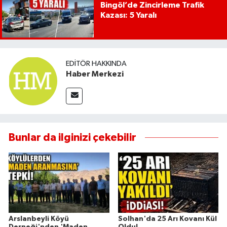
Bingöl’de Zincirleme Trafik
Kazası: 5 Yaralı
EDITÖR HAKKINDA
Haber Merkezi
Bunlar da ilginizi çekebilir
Arslanbeyli Köyü
Solhan'da 25 Arı Kovanı Kül