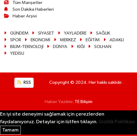
Tüm Manşetler
Son Dakika Haberleri
Haber Arşivi
GÜNDEM
SİYASET
YAYLADERE
SAĞLIK
SPOR
EKONOMİ
MERKEZ
EĞİTİM
ADAKLI
BİLİM-TEKNOLOJİ
DÜNYA
KİĞI
SOLHAN
YEDİSU
RSS
Copyright © 2024. Her hakkı saklıdır.
Haber Yazılımı:
TE Bilişim
En iyi site deneyimi sağlamak için çerezlerden
faydalanıyoruz. Detaylar için lütfen tıklayın.
Gizlilik Politikası
Tamam