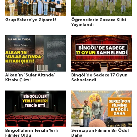
Grup Estare’ye Ziyaret!
Öğrencilerin Zazaca Klibi
Yayınlandı
Alkan’ın ‘Sular Altında’
Bingöl’de Sadece 17 Oyun
Kitabı Çıktı!
Sahnelendi
Bingöllülerin Tercihi Yerli
Serezîpon Filmine Bir Ödül
Filmler Oldu
Daha