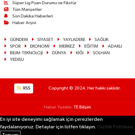
Süper Lig Puan Durumu ve Fikstür
Tüm Manşetler
Son Dakika Haberleri
Haber Arşivi
GÜNDEM
SİYASET
YAYLADERE
SAĞLIK
SPOR
EKONOMİ
MERKEZ
EĞİTİM
ADAKLI
BİLİM-TEKNOLOJİ
DÜNYA
KİĞI
SOLHAN
YEDİSU
RSS
Copyright © 2024. Her hakkı saklıdır.
Haber Yazılımı:
TE Bilişim
En iyi site deneyimi sağlamak için çerezlerden
faydalanıyoruz. Detaylar için lütfen tıklayın.
Gizlilik Politikası