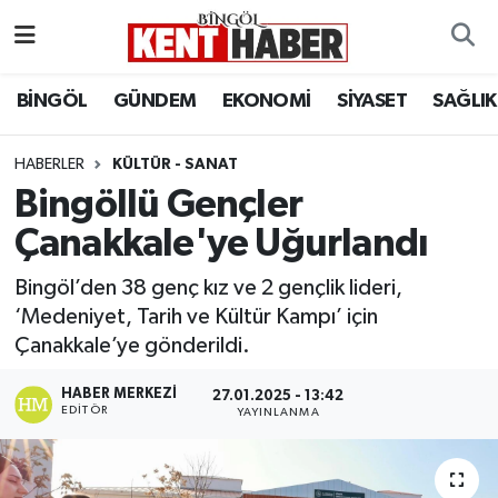
ADAKLI
Bingöl Nöbetçi Eczaneler
BİNGÖL
GÜNDEM
EKONOMİ
SİYASET
SAĞLIK
BİLİM-TEKNOLOJİ
Bingöl Hava Durumu
HABERLER
KÜLTÜR - SANAT
Bingöllü Gençler
DÜNYA
Bingöl Namaz Vakitleri
Çanakkale'ye Uğurlandı
EĞİTİM
Bingöl Trafik Yoğunluk Haritası
Bingöl’den 38 genç kız ve 2 gençlik lideri,
EKONOMİ
Süper Lig Puan Durumu ve Fikstür
‘Medeniyet, Tarih ve Kültür Kampı’ için
Çanakkale’ye gönderildi.
GENÇ
Tüm Manşetler
HABER MERKEZI
27.01.2025 - 13:42
EDITÖR
YAYINLANMA
GÜNDEM
Son Dakika Haberleri
KARLIOVA
Haber Arşivi