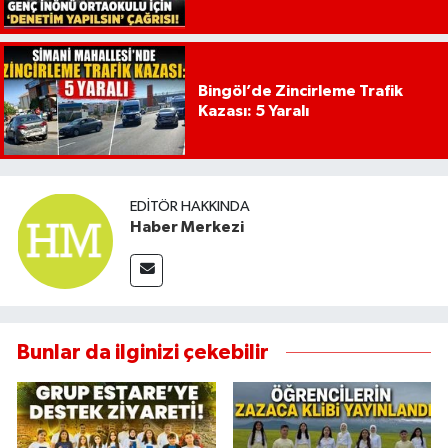
Bingöl’de Zincirleme Trafik
Kazası: 5 Yaralı
EDITÖR HAKKINDA
Haber Merkezi
Bunlar da ilginizi çekebilir