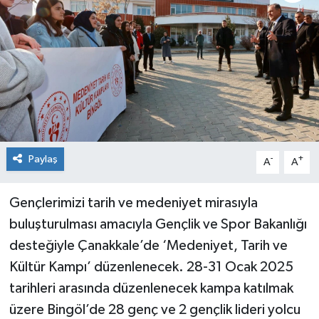
KİĞI
MERKEZ
RESMİ İLANLAR
SAĞLIK
Paylaş
-
+
A
A
SİYASET
Gençlerimizi tarih ve medeniyet mirasıyla
SOLHAN
buluşturulması amacıyla Gençlik ve Spor Bakanlığı
SPOR
desteğiyle Çanakkale’de ‘Medeniyet, Tarih ve
Kültür Kampı’ düzenlenecek. 28-31 Ocak 2025
YAYLADERE
tarihleri arasında düzenlenecek kampa katılmak
üzere Bingöl’de 28 genç ve 2 gençlik lideri yolcu
YEDİSU