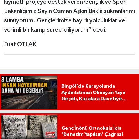
kıymetli projeye destek veren Gençlik ve Spor
Bakanlığımız Sayın Osman Aşkın Bak’a şükranlarımı
sunuyorum. Gençlerimize hayırlı yolculuklar ve
verimli bir kamp süreci diliyorum” dedi.
Fuat OTLAK
Bingöl’de Karayolunda
Aydınlatması Olmayan Yaya
Geçidi, Kazalara Davetiye
Çıkarıyor!
Genç İnönü Ortaokulu İçin
‘Denetim Yapılsın’ Çağrısı!