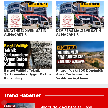
RESMİ İLANDIR
RESMİ İLANDIR
MUAYENE ELDİVENİ SATIN
DEMİRBAŞ MALZEME SATIN
ALINACAKTIR
ALINACAKTIR
Bingöl Valiliği: Teknik
Kılçadır'daki 800 Dönümlük
Şartnamelere Uygun Beton
Arazi Tartışmasına
Kullanılmış
Valilikten Açıklama
Trend Haberler
1
Bingöl'de 2 Ağustos'ta Planlı