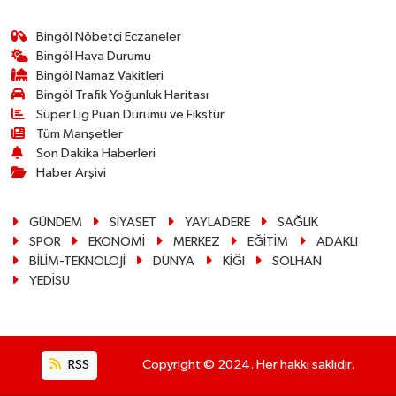
Bingöl Nöbetçi Eczaneler
Bingöl Hava Durumu
Bingöl Namaz Vakitleri
Bingöl Trafik Yoğunluk Haritası
Süper Lig Puan Durumu ve Fikstür
Tüm Manşetler
Son Dakika Haberleri
Haber Arşivi
GÜNDEM
SİYASET
YAYLADERE
SAĞLIK
SPOR
EKONOMİ
MERKEZ
EĞİTİM
ADAKLI
BİLİM-TEKNOLOJİ
DÜNYA
KİĞI
SOLHAN
YEDİSU
RSS
Copyright © 2024. Her hakkı saklıdır.