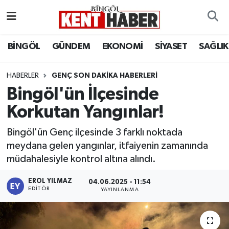
ADAKLI
Bingöl Nöbetçi Eczaneler
BİNGÖL
GÜNDEM
EKONOMİ
SİYASET
SAĞLIK
BİLİM-TEKNOLOJİ
Bingöl Hava Durumu
HABERLER
GENÇ SON DAKIKA HABERLERI
Bingöl'ün İlçesinde
DÜNYA
Bingöl Namaz Vakitleri
Korkutan Yangınlar!
EĞİTİM
Bingöl Trafik Yoğunluk Haritası
Bingöl'ün Genç ilçesinde 3 farklı noktada
EKONOMİ
Süper Lig Puan Durumu ve Fikstür
meydana gelen yangınlar, itfaiyenin zamanında
müdahalesiyle kontrol altına alındı.
GENÇ
Tüm Manşetler
EROL YILMAZ
04.06.2025 - 11:54
EDITÖR
YAYINLANMA
GÜNDEM
Son Dakika Haberleri
KARLIOVA
Haber Arşivi