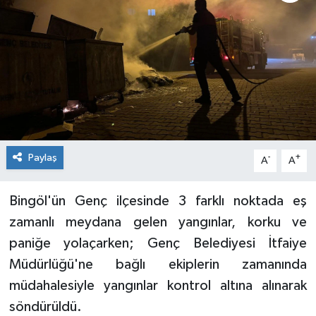
KİĞI
MERKEZ
RESMİ İLANLAR
SAĞLIK
Paylaş
-
+
A
A
SİYASET
Bingöl'ün Genç ilçesinde 3 farklı noktada eş
SOLHAN
zamanlı meydana gelen yangınlar, korku ve
SPOR
paniğe yolaçarken; Genç Belediyesi İtfaiye
Müdürlüğü'ne bağlı ekiplerin zamanında
YAYLADERE
müdahalesiyle yangınlar kontrol altına alınarak
söndürüldü.
YEDİSU