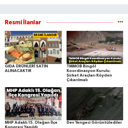
Resmi İlanlar
RESMİ İLANDIR
GIDA ÜRÜNLERİ SATIN
TMMOB Bingöl
ALINACAKTIR
Koordinasyon Kurulu:
Şirket Araçları Köyden
Çıkarılmalı
MHP Adaklı 15. Olağan İlçe
Dev Yengeci Görüntülediler
Kongresi Yapıldı