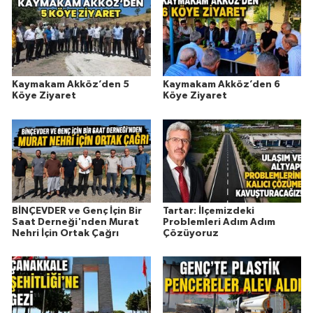
Kaymakam Akköz’den 5
Kaymakam Akköz’den 6
Köye Ziyaret
Köye Ziyaret
BİNÇEVDER ve Genç İçin Bir
Tartar: İlçemizdeki
Saat Derneği'nden Murat
Problemleri Adım Adım
Nehri İçin Ortak Çağrı
Çözüyoruz