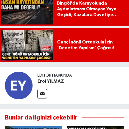
Bingöl’de Karayolunda
Aydınlatması Olmayan Yaya
Geçidi, Kazalara Davetiye
Çıkarıyor!
Genç İnönü Ortaokulu İçin
‘Denetim Yapılsın’ Çağrısı!
EDITÖR HAKKINDA
Erol YILMAZ
Bunlar da ilginizi çekebilir