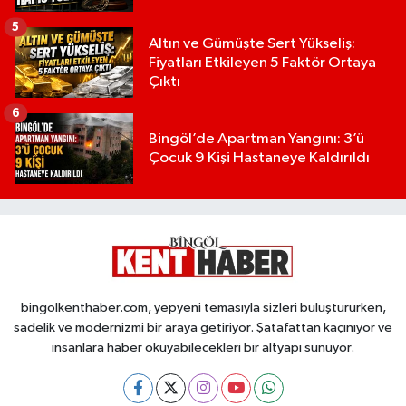
5
Altın ve Gümüşte Sert Yükseliş:
Fiyatları Etkileyen 5 Faktör Ortaya
Çıktı
6
Bingöl’de Apartman Yangını: 3’ü
Çocuk 9 Kişi Hastaneye Kaldırıldı
bingolkenthaber.com, yepyeni temasıyla sizleri buluştururken,
sadelik ve modernizmi bir araya getiriyor. Şatafattan kaçınıyor ve
insanlara haber okuyabilecekleri bir altyapı sunuyor.