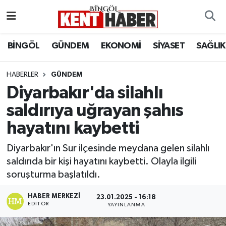
ADAKLI
Bingöl Nöbetçi Eczaneler
BİNGÖL
GÜNDEM
EKONOMİ
SİYASET
SAĞLIK
BİLİM-TEKNOLOJİ
Bingöl Hava Durumu
HABERLER
GÜNDEM
Diyarbakır'da silahlı
DÜNYA
Bingöl Namaz Vakitleri
saldırıya uğrayan şahıs
EĞİTİM
Bingöl Trafik Yoğunluk Haritası
hayatını kaybetti
EKONOMİ
Süper Lig Puan Durumu ve Fikstür
Diyarbakır'ın Sur ilçesinde meydana gelen silahlı
saldırıda bir kişi hayatını kaybetti. Olayla ilgili
GENÇ
Tüm Manşetler
soruşturma başlatıldı.
GÜNDEM
Son Dakika Haberleri
HABER MERKEZI
23.01.2025 - 16:18
EDITÖR
YAYINLANMA
KARLIOVA
Haber Arşivi