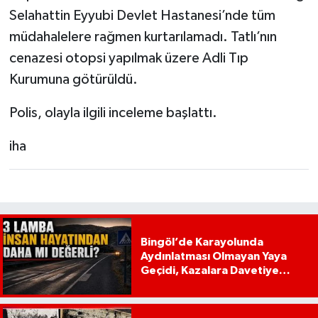
Selahattin Eyyubi Devlet Hastanesi’nde tüm
müdahalelere rağmen kurtarılamadı. Tatlı’nın
cenazesi otopsi yapılmak üzere Adli Tıp
Kurumuna götürüldü.
Polis, olayla ilgili inceleme başlattı.
iha
Bingöl’de Karayolunda
Aydınlatması Olmayan Yaya
Geçidi, Kazalara Davetiye
Çıkarıyor!