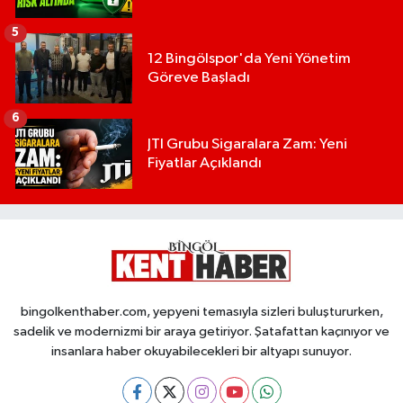
5
12 Bingölspor'da Yeni Yönetim
Göreve Başladı
6
JTI Grubu Sigaralara Zam: Yeni
Fiyatlar Açıklandı
bingolkenthaber.com, yepyeni temasıyla sizleri buluştururken,
sadelik ve modernizmi bir araya getiriyor. Şatafattan kaçınıyor ve
insanlara haber okuyabilecekleri bir altyapı sunuyor.