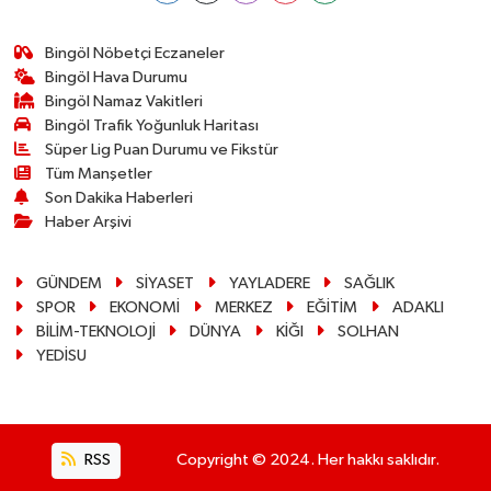
Bingöl Nöbetçi Eczaneler
Bingöl Hava Durumu
Bingöl Namaz Vakitleri
Bingöl Trafik Yoğunluk Haritası
Süper Lig Puan Durumu ve Fikstür
Tüm Manşetler
Son Dakika Haberleri
Haber Arşivi
GÜNDEM
SİYASET
YAYLADERE
SAĞLIK
SPOR
EKONOMİ
MERKEZ
EĞİTİM
ADAKLI
BİLİM-TEKNOLOJİ
DÜNYA
KİĞI
SOLHAN
YEDİSU
RSS
Copyright © 2024. Her hakkı saklıdır.