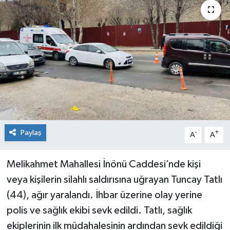
KİĞI
MERKEZ
RESMİ İLANLAR
SAĞLIK
SİYASET
Paylaş
-
+
A
A
SOLHAN
Melikahmet Mahallesi İnönü Caddesi’nde kişi
SPOR
veya kişilerin silahlı saldırısına uğrayan Tuncay Tatlı
(44), ağır yaralandı. İhbar üzerine olay yerine
YAYLADERE
polis ve sağlık ekibi sevk edildi. Tatlı, sağlık
ekiplerinin ilk müdahalesinin ardından sevk edildiği
YEDİSU