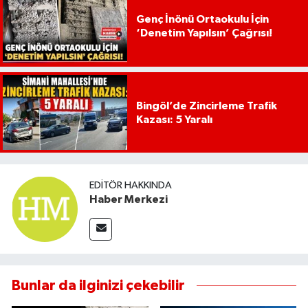
Genç İnönü Ortaokulu İçin
‘Denetim Yapılsın’ Çağrısı!
Bingöl’de Zincirleme Trafik
Kazası: 5 Yaralı
EDITÖR HAKKINDA
Haber Merkezi
Bunlar da ilginizi çekebilir