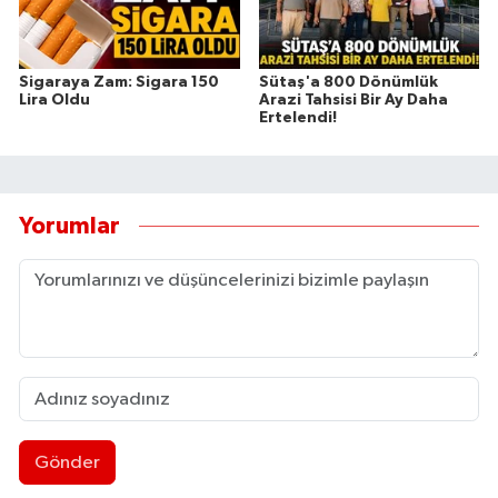
Sigaraya Zam: Sigara 150
Sütaş'a 800 Dönümlük
Lira Oldu
Arazi Tahsisi Bir Ay Daha
Ertelendi!
Yorumlar
Gönder