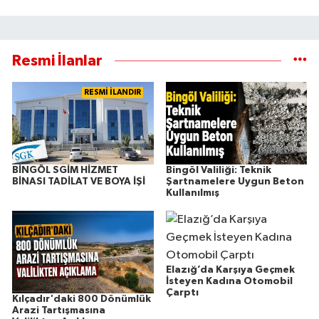
Resmi İlanlar
RESMİ İLANDIR
BİNGÖL SGİM HİZMET
Bingöl Valiliği: Teknik
BİNASI TADİLAT VE BOYA İŞİ
Şartnamelere Uygun Beton
Kullanılmış
Elazığ’da Karşıya Geçmek
İsteyen Kadına Otomobil
Çarptı
Kılçadır'daki 800 Dönümlük
Arazi Tartışmasına