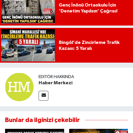
Genç İnönü Ortaokulu İçin
‘Denetim Yapılsın’ Çağrısı!
Bingöl’de Zincirleme Trafik
Kazası: 5 Yaralı
EDITÖR HAKKINDA
Haber Merkezi
Bunlar da ilginizi çekebilir