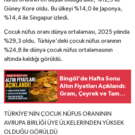
Güney Kore oldu. Bu ülkeyi %14,0 ile Japonya,
%14,4 ile Singapur izledi.
Çocuk nüfus oranı dünya ortalaması, 2025 yılında
%29,3 oldu. Türkiye'deki çocuk nüfus oranının
%24,8 ile dünya çocuk nüfus ortalamasının
altında kaldığı görüldü.
Bingöl'de Hafta Sonu
Altın Fiyatları Açıklandı:
Gram, Çeyrek ve Tam
Altın Ne Kadar?
TÜRKİYE'NİN ÇOCUK NÜFUS ORANININ
AVRUPA BİRLİĞİ ÜYE ÜLKELERİNDEN YÜKSEK
OLDUĞU GÖRÜLDÜ