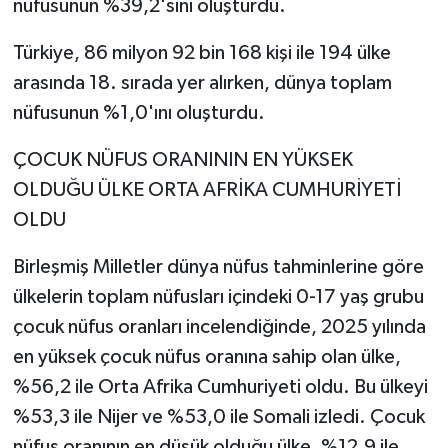
nüfusunun %39,2'sini oluşturdu.
Türkiye, 86 milyon 92 bin 168 kişi ile 194 ülke
arasında 18. sırada yer alırken, dünya toplam
nüfusunun %1,0'ını oluşturdu.
ÇOCUK NÜFUS ORANININ EN YÜKSEK
OLDUĞU ÜLKE ORTA AFRİKA CUMHURİYETİ
OLDU
Birleşmiş Milletler dünya nüfus tahminlerine göre
ülkelerin toplam nüfusları içindeki 0-17 yaş grubu
çocuk nüfus oranları incelendiğinde, 2025 yılında
en yüksek çocuk nüfus oranına sahip olan ülke,
%56,2 ile Orta Afrika Cumhuriyeti oldu. Bu ülkeyi
%53,3 ile Nijer ve %53,0 ile Somali izledi. Çocuk
nüfus oranının en düşük olduğu ülke, %12,9 ile