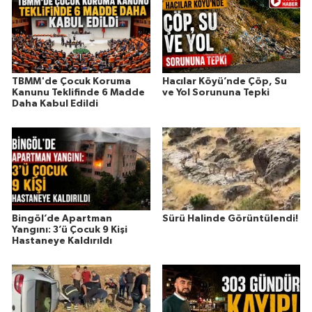
TBMM'de Çocuk Koruma
Hacılar Köyü’nde Çöp, Su
Kanunu Teklifinde 6 Madde
ve Yol Sorununa Tepki
Daha Kabul Edildi
Bingöl’de Apartman
Sürü Halinde Görüntülendi!
Yangını: 3’ü Çocuk 9 Kişi
Hastaneye Kaldırıldı