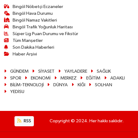
Bingöl Nöbetçi Eczaneler
Bingöl Hava Durumu
Bingöl Namaz Vakitleri
Bingöl Trafik Yoğunluk Haritası
Süper Lig Puan Durumu ve Fikstür
Tüm Manşetler
Son Dakika Haberleri
Haber Arşivi
GÜNDEM
SİYASET
YAYLADERE
SAĞLIK
SPOR
EKONOMİ
MERKEZ
EĞİTİM
ADAKLI
BİLİM-TEKNOLOJİ
DÜNYA
KİĞI
SOLHAN
YEDİSU
RSS
Copyright © 2024. Her hakkı saklıdır.