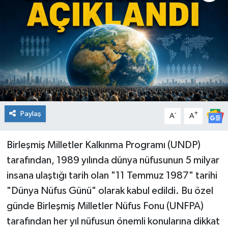
KİĞI
MERKEZ
RESMİ İLANLAR
SAĞLIK
Paylaş
-
+
A
A
SİYASET
Birleşmiş Milletler Kalkınma Programı (UNDP)
SOLHAN
tarafından, 1989 yılında dünya nüfusunun 5 milyar
SPOR
insana ulaştığı tarih olan "11 Temmuz 1987" tarihi
"Dünya Nüfus Günü" olarak kabul edildi. Bu özel
YAYLADERE
günde Birleşmiş Milletler Nüfus Fonu (UNFPA)
tarafından her yıl nüfusun önemli konularına dikkat
YEDİSU