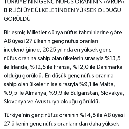
TÜRKİYE'NİN GENÇ NÜFUS ORANININ AVRUPA
BİRLİĞİ ÜYE ÜLKELERİNDEN YÜKSEK OLDUĞU
GÖRÜLDÜ
Birleşmiş Milletler dünya nüfus tahminlerine göre
AB üyesi 27 ülkenin genç nüfus oranları
incelendiğinde, 2025 yılında en yüksek genç
nüfus oranına sahip olan ülkelerin sırasıyla %13,5
ile İrlanda, %12,5 ile Fransa, %12,0 ile Danimarka
olduğu görüldü. En düşük genç nüfus oranına
sahip olan ülkelerin ise sırasıyla %9,1 ile Malta,
%9,5 ile Almanya, %9,9 ile Bulgaristan, Slovakya,
Slovenya ve Avusturya olduğu görüldü.
Türkiye'nin genç nüfus oranının %14,8 ile AB üyesi
27 ülkenin genç nüfus oranlarından daha yüksek