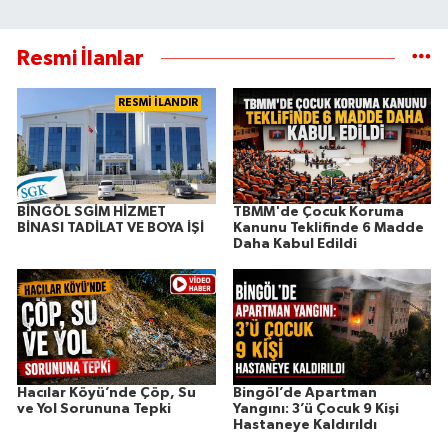
Resmi İlanlar
RESMİ İLANDIR
BİNGÖL SGİM HİZMET
TBMM'de Çocuk Koruma
BİNASI TADİLAT VE BOYA İŞİ
Kanunu Teklifinde 6 Madde
Daha Kabul Edildi
Hacılar Köyü’nde Çöp, Su
Bingöl’de Apartman
ve Yol Sorununa Tepki
Yangını: 3’ü Çocuk 9 Kişi
Hastaneye Kaldırıldı