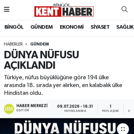
ADAKLI
Bingöl Nöbetçi Eczaneler
BİNGÖL
GÜNDEM
EKONOMİ
SİYASET
SAĞLIK
BİLİM-TEKNOLOJİ
Bingöl Hava Durumu
HABERLER
GÜNDEM
DÜNYA NÜFUSU
DÜNYA
Bingöl Namaz Vakitleri
AÇIKLANDI
EĞİTİM
Bingöl Trafik Yoğunluk Haritası
Türkiye, nüfus büyüklüğüne göre 194 ülke
EKONOMİ
Süper Lig Puan Durumu ve Fikstür
arasında 18. sırada yer alırken, en kalabalık ülke
Hindistan oldu.
GENÇ
Tüm Manşetler
HABER MERKEZI
09.07.2026 - 16:31
1
EDITÖR
YAYINLANMA
PAYLAŞIM
OK
GÜNDEM
Son Dakika Haberleri
KARLIOVA
Haber Arşivi