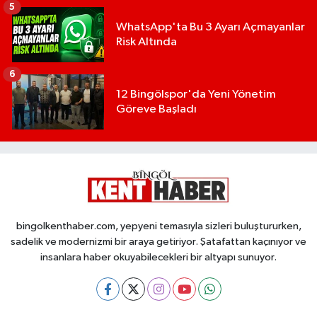
5
WhatsApp'ta Bu 3 Ayarı Açmayanlar
Risk Altında
6
12 Bingölspor'da Yeni Yönetim
Göreve Başladı
bingolkenthaber.com, yepyeni temasıyla sizleri buluştururken,
sadelik ve modernizmi bir araya getiriyor. Şatafattan kaçınıyor ve
insanlara haber okuyabilecekleri bir altyapı sunuyor.