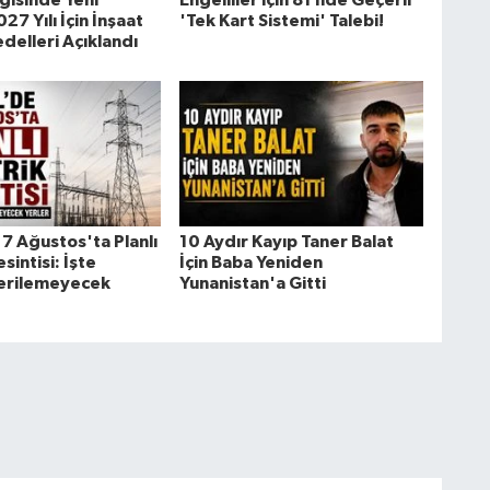
gisinde Yeni
Engelliler için 81 İlde Geçerli
7 Yılı İçin İnşaat
'Tek Kart Sistemi' Talebi!
delleri Açıklandı
7 Ağustos'ta Planlı
10 Aydır Kayıp Taner Balat
sintisi: İşte
İçin Baba Yeniden
Verilemeyecek
Yunanistan'a Gitti