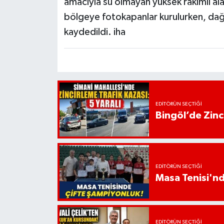
amacıyla su olmayan yüksek rakımlı ala
bölgeye fotokapanlar kurulurken, dağ k
kaydedildi. iha
EDITÖRÜN SEÇTIĞI
Bingöl’de Zinci
EDITÖRÜN SEÇTIĞI
Masa Tenisi'n
EDITÖRÜN SEÇTIĞI