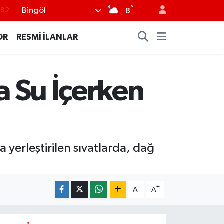
°
.82
Bingöl
8
.02
OR
RESMİ İLANLAR
.19
.18
a Su İçerken
.19
%0
 yerleştirilen sıvatlarda, dağ
-
+
A
A