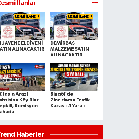
esmi İlanlar
RESMİ İLANDIR
RESMİ İLANDIR
UAYENE ELDİVENİ
DEMİRBAŞ
ATIN ALINACAKTIR
MALZEME SATIN
ALINACAKTIR
ütaş'a Arazi
Bingöl’de
ahsisine Köylüler
Zincirleme Trafik
epkili, Komisyon
Kazası: 5 Yaralı
ahada
Trend Haberler