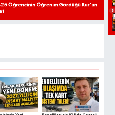
n 425 Öğrencinin Öğrenim Gördüğü Kur'an
et
6