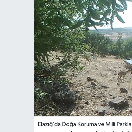
KİĞI
MERKEZ
RESMİ İLANLAR
SAĞLIK
SİYASET
SOLHAN
SPOR
YAYLADERE
Elazığ’da Doğa Koruma ve Milli Parkl
YEDİSU