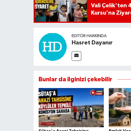
Vali Çelik'te
Kursu'na Ziyar
EDITÖR HAKKINDA
Hasret Dayanır
Bunlar da ilginizi çekebilir