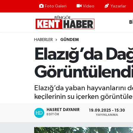
Foto Galeri
Video
Yazarlar
B
ADAKLI
Bingöl Nöbetçi Eczaneler
BİLİM-TEKNOLOJİ
Bingöl Hava Durumu
HABERLER
GÜNDEM
Elazığ’da Dağ
DÜNYA
Bingöl Namaz Vakitleri
Görüntülend
EĞİTİM
Bingöl Trafik Yoğunluk Haritası
EKONOMİ
Süper Lig Puan Durumu ve Fikstür
Elazığ’da yaban hayvanlarını de
keçilerinin su içerken görüntüle
GENÇ
Tüm Manşetler
HASRET DAYANIR
19.09.2025 - 15:30
GÜNDEM
Son Dakika Haberleri
EDITÖR
YAYINLANMA
KARLIOVA
Haber Arşivi