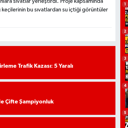
nlara sıvatlar yerleştirdi. Proje kapsamında
1
eçilerinin bu sıvatlardan su içtiği görüntüler
2
3
rleme Trafik Kazası: 5 Yaralı
4
de Çifte Şampiyonluk
5