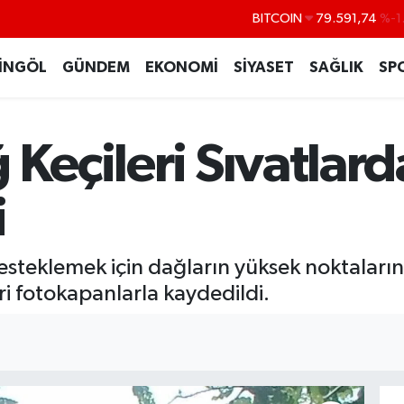
BITCOIN
79.591,74
%-1
DOLAR
45,43620
%0
İNGÖL
GÜNDEM
EKONOMİ
SİYASET
SAĞLIK
SP
EURO
53,38690
%0
STERLİN
61,60380
%0
 Keçileri Sıvatlard
G.ALTIN
6862,09000
%0
BİST100
14.598,00
i
steklemek için dağların yüksek noktalarına
ri fotokapanlarla kaydedildi.