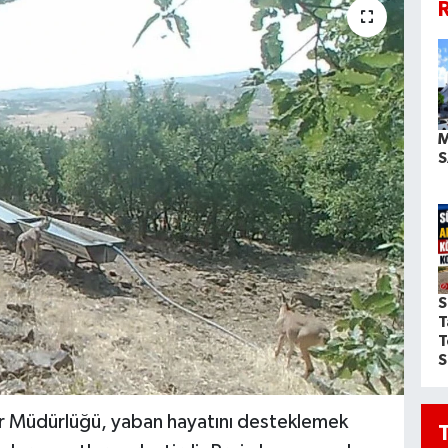
R
M
S
S
T
T
S
ar Müdürlüğü, yaban hayatını desteklemek