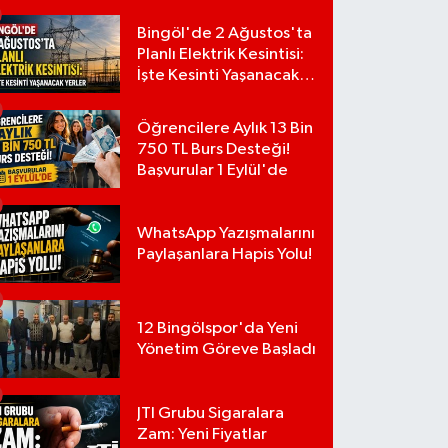
Bingöl'de 2 Ağustos'ta
Planlı Elektrik Kesintisi:
İşte Kesinti Yaşanacak
Yerler
Öğrencilere Aylık 13 Bin
750 TL Burs Desteği!
Başvurular 1 Eylül'de
WhatsApp Yazışmalarını
Paylaşanlara Hapis Yolu!
12 Bingölspor'da Yeni
Yönetim Göreve Başladı
JTI Grubu Sigaralara
Zam: Yeni Fiyatlar