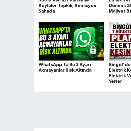
Sütaş'a Arazi Tahsisine
Emlak Ver
Köylüler Tepkili, Komisyon
Dönem: 202
Sahada
Maliyet Be
WhatsApp'ta Bu 3 Ayarı
Bingöl'de 
Açmayanlar Risk Altında
Elektrik Ke
Elektrik 
Yerler