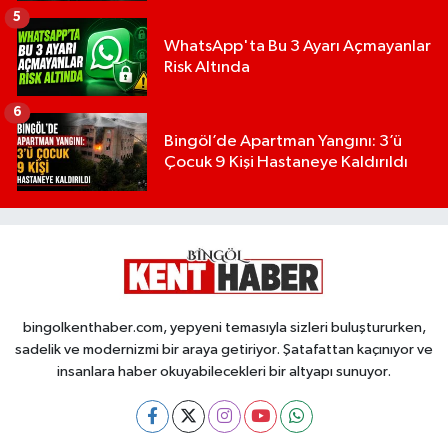
5
WhatsApp'ta Bu 3 Ayarı Açmayanlar
Risk Altında
6
Bingöl’de Apartman Yangını: 3’ü
Çocuk 9 Kişi Hastaneye Kaldırıldı
bingolkenthaber.com, yepyeni temasıyla sizleri buluştururken,
sadelik ve modernizmi bir araya getiriyor. Şatafattan kaçınıyor ve
insanlara haber okuyabilecekleri bir altyapı sunuyor.