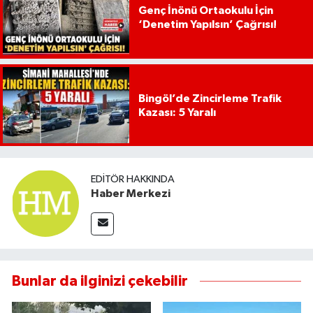
Genç İnönü Ortaokulu İçin
‘Denetim Yapılsın’ Çağrısı!
Bingöl’de Zincirleme Trafik
Kazası: 5 Yaralı
EDITÖR HAKKINDA
Haber Merkezi
Bunlar da ilginizi çekebilir