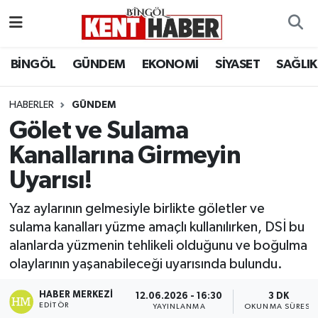
ADAKLI
Bingöl Nöbetçi Eczaneler
BİNGÖL
GÜNDEM
EKONOMİ
SİYASET
SAĞLIK
BİLİM-TEKNOLOJİ
Bingöl Hava Durumu
HABERLER
GÜNDEM
Gölet ve Sulama
DÜNYA
Bingöl Namaz Vakitleri
Kanallarına Girmeyin
EĞİTİM
Bingöl Trafik Yoğunluk Haritası
Uyarısı!
EKONOMİ
Süper Lig Puan Durumu ve Fikstür
Yaz aylarının gelmesiyle birlikte göletler ve
sulama kanalları yüzme amaçlı kullanılırken, DSİ bu
GENÇ
Tüm Manşetler
alanlarda yüzmenin tehlikeli olduğunu ve boğulma
olaylarının yaşanabileceği uyarısında bulundu.
GÜNDEM
Son Dakika Haberleri
HABER MERKEZI
12.06.2026 - 16:30
3 DK
KARLIOVA
Haber Arşivi
EDITÖR
YAYINLANMA
OKUNMA SÜRESI