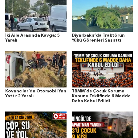
İki Aile Arasında Kavga: 5
Diyarbakır’da Traktörün
Yaralı
Yükü Görenleri Şaşırttı
Kovancılar’da Otomobil Yan
TBMM'de Çocuk Koruma
Yattı: 2 Yaralı
Kanunu Teklifinde 6 Madde
Daha Kabul Edildi