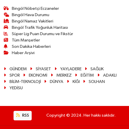
Bingöl Nöbetçi Eczaneler
Bingöl Hava Durumu
Bingöl Namaz Vakitleri
Bingöl Trafik Yoğunluk Haritası
Süper Lig Puan Durumu ve Fikstür
Tüm Manşetler
Son Dakika Haberleri
Haber Arşivi
GÜNDEM
SİYASET
YAYLADERE
SAĞLIK
SPOR
EKONOMİ
MERKEZ
EĞİTİM
ADAKLI
BİLİM-TEKNOLOJİ
DÜNYA
KİĞI
SOLHAN
YEDİSU
RSS
Copyright © 2024. Her hakkı saklıdır.