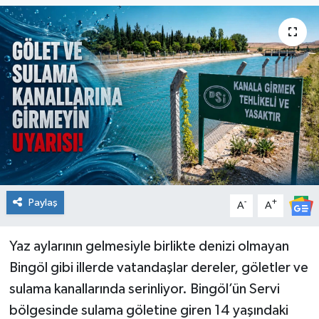
KİĞI
MERKEZ
RESMİ İLANLAR
SAĞLIK
SİYASET
Paylaş
-
+
A
A
SOLHAN
SPOR
Yaz aylarının gelmesiyle birlikte denizi olmayan
Bingöl gibi illerde vatandaşlar dereler, göletler ve
YAYLADERE
sulama kanallarında serinliyor. Bingöl’ün Servi
bölgesinde sulama göletine giren 14 yaşındaki
YEDİSU