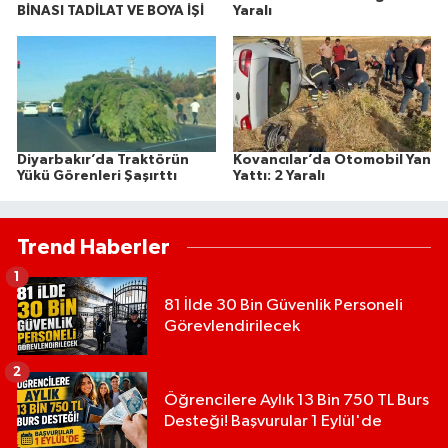
BİNASI TADİLAT VE BOYA İŞİ
Yaralı
Diyarbakır’da Traktörün
Kovancılar’da Otomobil Yan
Yükü Görenleri Şaşırttı
Yattı: 2 Yaralı
Trend Haberler
1
81 İlde 30 Bin Güvenlik Personeli
Görevlendirilecek
2
Öğrencilere Aylık 13 Bin 750 TL Burs
Desteği! Başvurular 1 Eylül'de