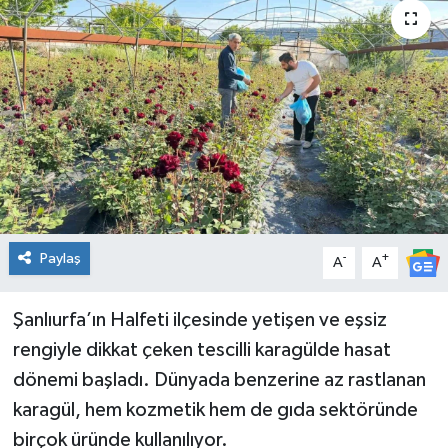
KİĞI
MERKEZ
RESMİ İLANLAR
SAĞLIK
SİYASET
Paylaş
-
+
A
A
SOLHAN
Şanlıurfa’ın Halfeti ilçesinde yetişen ve eşsiz
SPOR
rengiyle dikkat çeken tescilli karagülde hasat
dönemi başladı. Dünyada benzerine az rastlanan
YAYLADERE
karagül, hem kozmetik hem de gıda sektöründe
birçok üründe kullanılıyor.
YEDİSU