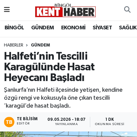
ADAKLI
Bingöl Nöbetçi Eczaneler
BİNGÖL
GÜNDEM
EKONOMİ
SİYASET
SAĞLIK
BİLİM-TEKNOLOJİ
Bingöl Hava Durumu
HABERLER
GÜNDEM
Halfeti’nin Tescilli
DÜNYA
Bingöl Namaz Vakitleri
Karagülünde Hasat
EĞİTİM
Bingöl Trafik Yoğunluk Haritası
Heyecanı Başladı
EKONOMİ
Süper Lig Puan Durumu ve Fikstür
Şanlıurfa’nın Halfeti ilçesinde yetişen, kendine
özgü rengi ve kokusuyla öne çıkan tescilli
GENÇ
Tüm Manşetler
’karagül’de hasat başladı.
GÜNDEM
Son Dakika Haberleri
TE BILISIM
09.05.2026 - 18:07
1 DK
EDITÖR
YAYINLANMA
OKUNMA SÜRESI
KARLIOVA
Haber Arşivi