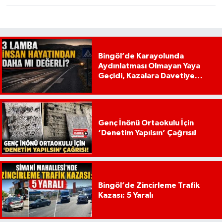
Bingöl’de Karayolunda
Aydınlatması Olmayan Yaya
Geçidi, Kazalara Davetiye
Çıkarıyor!
Genç İnönü Ortaokulu İçin
‘Denetim Yapılsın’ Çağrısı!
Bingöl’de Zincirleme Trafik
Kazası: 5 Yaralı