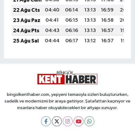
22 Ağu Cts
04:40
06:14
13:13
16:59
20:02
23 Ağu Paz
04:41
06:15
13:13
16:58
20:00
24 Ağu Pts
04:43
06:16
13:13
16:57
19:59
25 Ağu Sal
04:44
06:17
13:12
16:57
19:57
bingolkenthaber.com, yepyeni temasıyla sizleri buluştururken,
sadelik ve modernizmi bir araya getiriyor. Şatafattan kaçınıyor ve
insanlara haber okuyabilecekleri bir altyapı sunuyor.