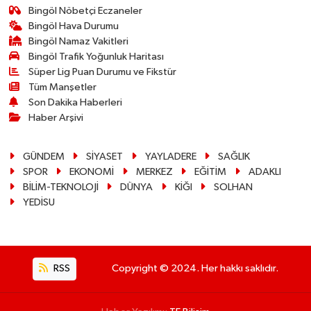
Bingöl Nöbetçi Eczaneler
Bingöl Hava Durumu
Bingöl Namaz Vakitleri
Bingöl Trafik Yoğunluk Haritası
Süper Lig Puan Durumu ve Fikstür
Tüm Manşetler
Son Dakika Haberleri
Haber Arşivi
GÜNDEM
SİYASET
YAYLADERE
SAĞLIK
SPOR
EKONOMİ
MERKEZ
EĞİTİM
ADAKLI
BİLİM-TEKNOLOJİ
DÜNYA
KİĞI
SOLHAN
YEDİSU
RSS
Copyright © 2024. Her hakkı saklıdır.