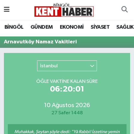
ADAKLI
Bingöl Nöbetçi Eczaneler
BİNGÖL
GÜNDEM
EKONOMİ
SİYASET
SAĞLIK
BİLİM-TEKNOLOJİ
Bingöl Hava Durumu
Arnavutköy Namaz Vakitleri
DÜNYA
Bingöl Namaz Vakitleri
İstanbul
EĞİTİM
Bingöl Trafik Yoğunluk Haritası
ÖĞLE VAKTİNE KALAN SÜRE
EKONOMİ
Süper Lig Puan Durumu ve Fikstür
06:20:01
GENÇ
Tüm Manşetler
10 Ağustos 2026
27 Safer 1448
GÜNDEM
Son Dakika Haberleri
KARLIOVA
Haber Arşivi
Muhakkak, Şeytan şöyle dedi: "Yâ Rabbi! İzzetine yemin