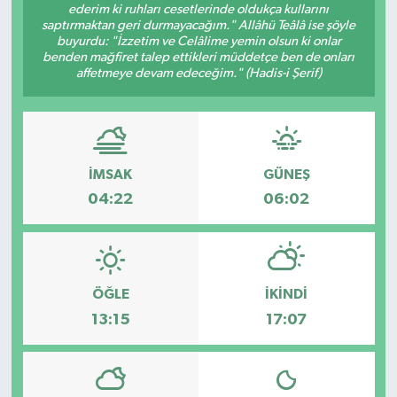
ederim ki ruhları cesetlerinde oldukça kullarını
saptırmaktan geri durmayacağım." Allâhü Teâlâ ise şöyle
KİĞI
buyurdu: "İzzetim ve Celâlime yemin olsun ki onlar
benden mağfiret talep ettikleri müddetçe ben de onları
affetmeye devam edeceğim." (Hadis-i Şerif)
MERKEZ
RESMİ İLANLAR
SAĞLIK
İMSAK
GÜNEŞ
04:22
06:02
SİYASET
SOLHAN
ÖĞLE
İKINDI
SPOR
13:15
17:07
YAYLADERE
YEDİSU