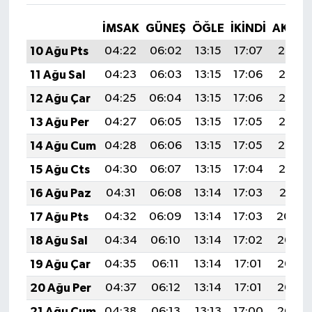
İMSAK
GÜNEŞ
ÖĞLE
İKINDI
AKŞA
10 Ağu Pts
04:22
06:02
13:15
17:07
20:19
11 Ağu Sal
04:23
06:03
13:15
17:06
20:18
12 Ağu Çar
04:25
06:04
13:15
17:06
20:16
13 Ağu Per
04:27
06:05
13:15
17:05
20:15
14 Ağu Cum
04:28
06:06
13:15
17:05
20:14
15 Ağu Cts
04:30
06:07
13:15
17:04
20:12
16 Ağu Paz
04:31
06:08
13:14
17:03
20:11
17 Ağu Pts
04:32
06:09
13:14
17:03
20:09
18 Ağu Sal
04:34
06:10
13:14
17:02
20:08
19 Ağu Çar
04:35
06:11
13:14
17:01
20:06
20 Ağu Per
04:37
06:12
13:14
17:01
20:05
21 Ağu Cum
04:38
06:13
13:13
17:00
20:03