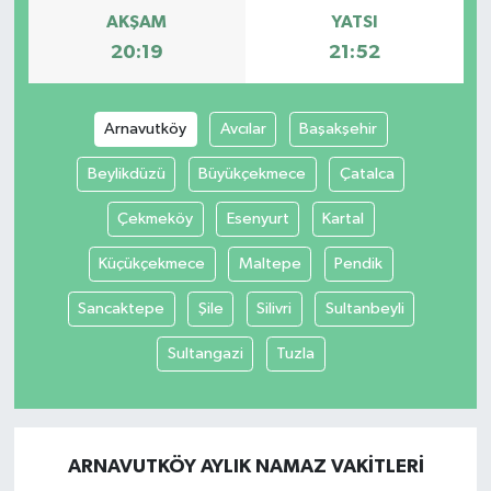
AKŞAM
YATSI
20:19
21:52
Arnavutköy
Avcılar
Başakşehir
Beylikdüzü
Büyükçekmece
Çatalca
Çekmeköy
Esenyurt
Kartal
Küçükçekmece
Maltepe
Pendik
Sancaktepe
Şile
Silivri
Sultanbeyli
Sultangazi
Tuzla
ARNAVUTKÖY AYLIK NAMAZ VAKITLERI