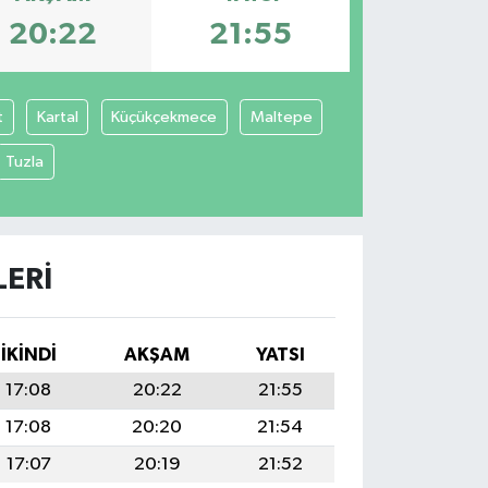
20:22
21:55
t
Kartal
Küçükçekmece
Maltepe
Tuzla
ERI
İKINDI
AKŞAM
YATSI
17:08
20:22
21:55
17:08
20:20
21:54
17:07
20:19
21:52