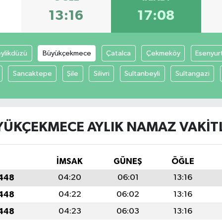
13:16
17:08
ylikdüzü
Büyükçekmece
Çatalca
Çekmeköy
Esenyur
Sancaktepe
Şile
Silivri
Sultanbeyli
Sultangazi
ÜKÇEKMECE AYLIK NAMAZ VAKITL
İMSAK
GÜNEŞ
ÖĞLE
1448
04:20
06:01
13:16
1448
04:22
06:02
13:16
1448
04:23
06:03
13:16