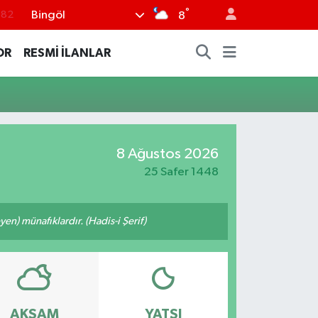
°
Bingöl
.82
8
.02
OR
RESMİ İLANLAR
.19
.18
.19
%0
8 Ağustos 2026
25 Safer 1448
n) münafıklardır. (Hadis-i Şerif)
AKŞAM
YATSI