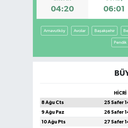
04:20
06:01
KİĞI
MERKEZ
Arnavutköy
Avcılar
Başakşehir
Be
RESMİ İLANLAR
Pendik
SAĞLIK
SİYASET
BÜY
SOLHAN
HİCRİ
SPOR
8 Ağu Cts
25 Safer 
YAYLADERE
9 Ağu Paz
26 Safer 
10 Ağu Pts
27 Safer 
YEDİSU