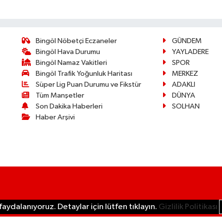
Bingöl Nöbetçi Eczaneler
GÜNDEM
Bingöl Hava Durumu
YAYLADERE
Bingöl Namaz Vakitleri
SPOR
Bingöl Trafik Yoğunluk Haritası
MERKEZ
Süper Lig Puan Durumu ve Fikstür
ADAKLI
Tüm Manşetler
DÜNYA
Son Dakika Haberleri
SOLHAN
Haber Arşivi
aydalanıyoruz. Detaylar için lütfen tıklayın.
Gizlilik Politikası