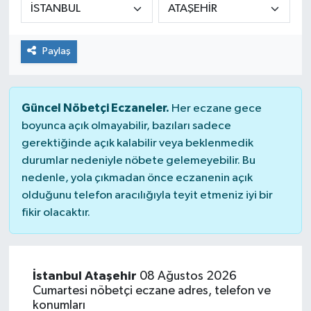
KİĞI
Paylaş
MERKEZ
RESMİ İLANLAR
Güncel Nöbetçi Eczaneler.
Her eczane gece
boyunca açık olmayabilir, bazıları sadece
SAĞLIK
gerektiğinde açık kalabilir veya beklenmedik
durumlar nedeniyle nöbete gelemeyebilir. Bu
SİYASET
nedenle, yola çıkmadan önce eczanenin açık
olduğunu telefon aracılığıyla teyit etmeniz iyi bir
SOLHAN
fikir olacaktır.
SPOR
YAYLADERE
İstanbul Ataşehir
08 Ağustos 2026
Cumartesi nöbetçi eczane adres, telefon ve
konumları
YEDİSU