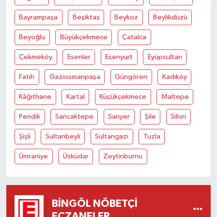
Bayrampaşa
Beşiktaş
Beykoz
Beylikdüzü
Beyoğlu
Büyükçekmece
Çatalca
Çekmeköy
Esenler
Esenyurt
Eyüpsultan
Fatih
Gaziosmanpaşa
Güngören
Kadıköy
Kâğıthane
Kartal
Küçükçekmece
Maltepe
Pendik
Sancaktepe
Sarıyer
Şile
Silivri
Şişli
Sultanbeyli
Sultangazi
Tuzla
Ümraniye
Üsküdar
Zeytinburnu
BINGÖL NÖBETÇI
ECZANELER