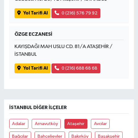
Yol Tarifi Al
0 (216) 576 79 92
ÖZGE ECZANESİ
KAYIŞDAĞI MAH USLU CD. 81/A ATAŞEHİR /
İSTANBUL
Yol Tarifi Al
0 (216) 688 68 68
İSTANBUL DIĞER İLÇELER
Adalar
Arnavutköy
Ataşehir
Avcılar
Bağcılar
Bahçelievler
Bakırköy
Başakşehir