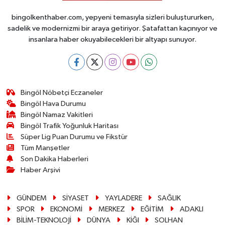
bingolkenthaber.com, yepyeni temasıyla sizleri buluştururken,
sadelik ve modernizmi bir araya getiriyor. Şatafattan kaçınıyor ve
insanlara haber okuyabilecekleri bir altyapı sunuyor.
Bingöl Nöbetçi Eczaneler
Bingöl Hava Durumu
Bingöl Namaz Vakitleri
Bingöl Trafik Yoğunluk Haritası
Süper Lig Puan Durumu ve Fikstür
Tüm Manşetler
Son Dakika Haberleri
Haber Arşivi
GÜNDEM
SİYASET
YAYLADERE
SAĞLIK
SPOR
EKONOMİ
MERKEZ
EĞİTİM
ADAKLI
BİLİM-TEKNOLOJİ
DÜNYA
KİĞI
SOLHAN