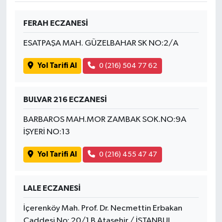
FERAH ECZANESİ
ESATPAŞA MAH. GÜZELBAHAR SK NO:2/A
Yol Tarifi Al
0 (216) 504 77 62
BULVAR 216 ECZANESİ
BARBAROS MAH.MOR ZAMBAK SOK.NO:9A
İŞYERİ NO:13
Yol Tarifi Al
0 (216) 455 47 47
LALE ECZANESİ
İçerenköy Mah. Prof. Dr. Necmettin Erbakan
Caddesi No: 20/1 B Ataşehir / İSTANBUL