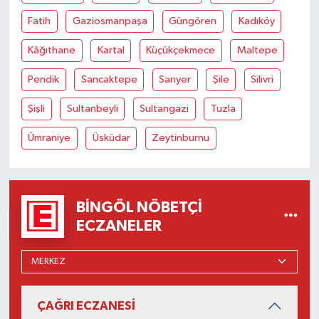
Fatih
Gaziosmanpaşa
Güngören
Kadıköy
Kâğıthane
Kartal
Küçükçekmece
Maltepe
Pendik
Sancaktepe
Sarıyer
Şile
Silivri
Şişli
Sultanbeyli
Sultangazi
Tuzla
Ümraniye
Üsküdar
Zeytinburnu
BINGÖL NÖBETÇI
ECZANELER
ÇAĞRI ECZANESİ