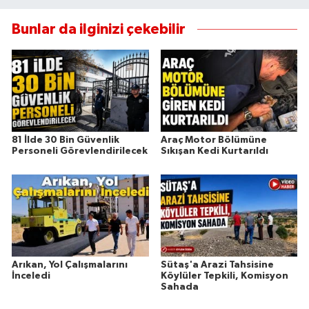
Bunlar da ilginizi çekebilir
81 İlde 30 Bin Güvenlik
Araç Motor Bölümüne
Personeli Görevlendirilecek
Sıkışan Kedi Kurtarıldı
Arıkan, Yol Çalışmalarını
Sütaş'a Arazi Tahsisine
İnceledi
Köylüler Tepkili, Komisyon
Sahada