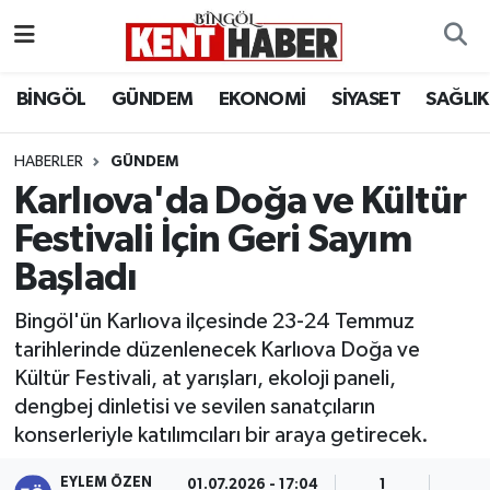
ADAKLI
Bingöl Nöbetçi Eczaneler
BİNGÖL
GÜNDEM
EKONOMİ
SİYASET
SAĞLIK
BİLİM-TEKNOLOJİ
Bingöl Hava Durumu
HABERLER
GÜNDEM
Karlıova'da Doğa ve Kültür
DÜNYA
Bingöl Namaz Vakitleri
Festivali İçin Geri Sayım
EĞİTİM
Bingöl Trafik Yoğunluk Haritası
Başladı
EKONOMİ
Süper Lig Puan Durumu ve Fikstür
Bingöl'ün Karlıova ilçesinde 23-24 Temmuz
tarihlerinde düzenlenecek Karlıova Doğa ve
GENÇ
Tüm Manşetler
Kültür Festivali, at yarışları, ekoloji paneli,
dengbej dinletisi ve sevilen sanatçıların
GÜNDEM
Son Dakika Haberleri
konserleriyle katılımcıları bir araya getirecek.
KARLIOVA
Haber Arşivi
EYLEM ÖZEN
01.07.2026 - 17:04
1