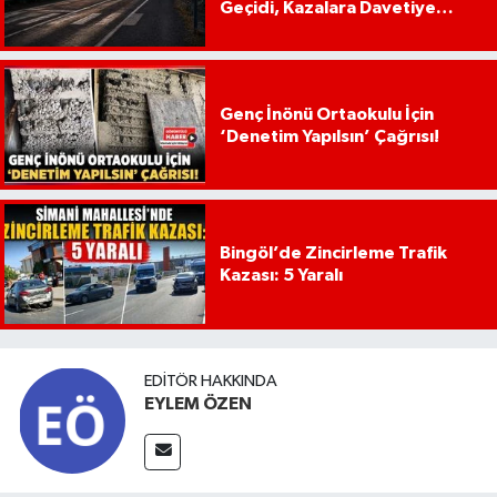
Geçidi, Kazalara Davetiye
Çıkarıyor!
Genç İnönü Ortaokulu İçin
‘Denetim Yapılsın’ Çağrısı!
Bingöl’de Zincirleme Trafik
Kazası: 5 Yaralı
EDITÖR HAKKINDA
EYLEM ÖZEN