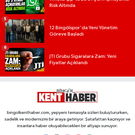
Risk Altında
5
12 Bingölspor'da Yeni Yönetim
Göreve Başladı
6
JTI Grubu Sigaralara Zam: Yeni
Fiyatlar Açıklandı
bingolkenthaber.com, yepyeni temasıyla sizleri buluştururken,
sadelik ve modernizmi bir araya getiriyor. Şatafattan kaçınıyor ve
insanlara haber okuyabilecekleri bir altyapı sunuyor.