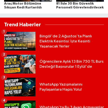
Araç Motor Bölümüne
81 İlde 30 Bin Güvenlik
Sıkışan Kedi Kurtarıldı
Personeli Görevlendirilecek
Trend Haberler
1
Bingöl'de 2 Ağustos'ta Planlı
Elektrik Kesintisi: İşte Kesinti
Yaşanacak Yerler
2
Öğrencilere Aylık 13 Bin 750 TL Burs
Desteği! Başvurular 1 Eylül'de
3
WhatsApp Yazışmalarını
Paylaşanlara Hapis Yolu!
4
WhatsApp'ta Bu 3 Ayarı Açmayanlar