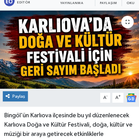
EDITÖR
YAYINLANMA
PAYLAŞIM
OKUNM
KİĞI
MERKEZ
RESMİ İLANLAR
SAĞLIK
SİYASET
SOLHAN
Paylaş
-
+
A
A
SPOR
Bingöl'ün Karlıova ilçesinde bu yıl düzenlenecek
YAYLADERE
Karlıova Doğa ve Kültür Festivali, doğa, kültür ve
müziği bir araya getirecek etkinliklerle
YEDİSU