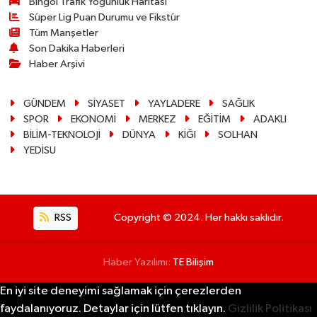
Bingöl Trafik Yoğunluk Haritası
Süper Lig Puan Durumu ve Fikstür
Tüm Manşetler
Son Dakika Haberleri
Haber Arşivi
GÜNDEM
SİYASET
YAYLADERE
SAĞLIK
SPOR
EKONOMİ
MERKEZ
EĞİTİM
ADAKLI
BİLİM-TEKNOLOJİ
DÜNYA
KİĞI
SOLHAN
YEDİSU
RSS
Copyright © 2024. Her hakkı saklıdır.
Haber Yazılımı:
TE Bilişim
En iyi site deneyimi sağlamak için çerezlerden
faydalanıyoruz. Detaylar için lütfen tıklayın.
Gizlilik Politikası