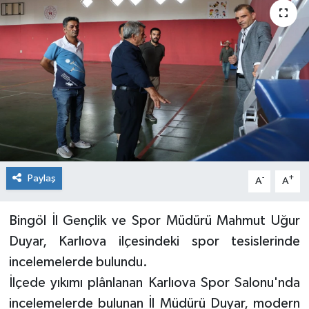
KİĞI
MERKEZ
RESMİ İLANLAR
SAĞLIK
SİYASET
Paylaş
-
+
A
A
SOLHAN
Bingöl İl Gençlik ve Spor Müdürü Mahmut Uğur
SPOR
Duyar, Karlıova ilçesindeki spor tesislerinde
incelemelerde bulundu.
YAYLADERE
İlçede yıkımı plânlanan Karlıova Spor Salonu'nda
incelemelerde bulunan İl Müdürü Duyar, modern
YEDİSU