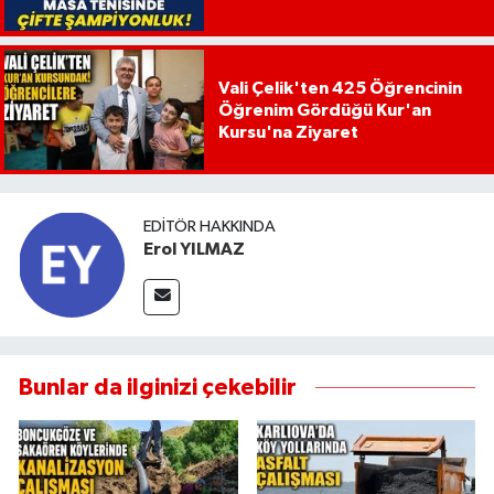
Vali Çelik'ten 425 Öğrencinin
Öğrenim Gördüğü Kur'an
Kursu'na Ziyaret
EDITÖR HAKKINDA
Erol YILMAZ
Bunlar da ilginizi çekebilir