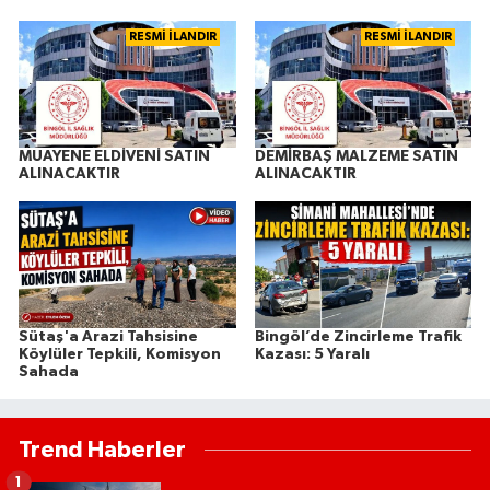
RESMİ İLANDIR
RESMİ İLANDIR
MUAYENE ELDİVENİ SATIN
DEMİRBAŞ MALZEME SATIN
ALINACAKTIR
ALINACAKTIR
Sütaş'a Arazi Tahsisine
Bingöl’de Zincirleme Trafik
Köylüler Tepkili, Komisyon
Kazası: 5 Yaralı
Sahada
Trend Haberler
1