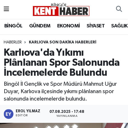
ADAKLI
Bingöl Nöbetçi Eczaneler
BİNGÖL
GÜNDEM
EKONOMİ
SİYASET
SAĞLIK
BİLİM-TEKNOLOJİ
Bingöl Hava Durumu
HABERLER
KARLIOVA SON DAKIKA HABERLERI
Karlıova'da Yıkımı
DÜNYA
Bingöl Namaz Vakitleri
Plânlanan Spor Salonunda
EĞİTİM
Bingöl Trafik Yoğunluk Haritası
İncelemelerde Bulundu
EKONOMİ
Süper Lig Puan Durumu ve Fikstür
Bingöl İl Gençlik ve Spor Müdürü Mahmut Uğur
Duyar, Karlıova ilçesinde yıkımı plânlanan spor
GENÇ
Tüm Manşetler
salonunda incelemelerde bulundu.
GÜNDEM
Son Dakika Haberleri
EROL YILMAZ
07.08.2025 - 17:48
EDITÖR
YAYINLANMA
KARLIOVA
Haber Arşivi