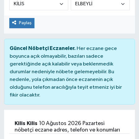
KİĞI
Paylaş
MERKEZ
RESMİ İLANLAR
Güncel Nöbetçi Eczaneler.
Her eczane gece
boyunca açık olmayabilir, bazıları sadece
SAĞLIK
gerektiğinde açık kalabilir veya beklenmedik
durumlar nedeniyle nöbete gelemeyebilir. Bu
SİYASET
nedenle, yola çıkmadan önce eczanenin açık
olduğunu telefon aracılığıyla teyit etmeniz iyi bir
SOLHAN
fikir olacaktır.
SPOR
YAYLADERE
Kilis Kilis
10 Ağustos 2026 Pazartesi
nöbetçi eczane adres, telefon ve konumları
YEDİSU