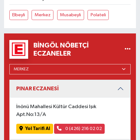
Elbeyli
Merkez
Musabeyli
Polateli
BINGÖL NÖBETÇI
ECZANELER
PINAR ECZANESİ
İnönü Mahallesi Kültür Caddesi Işık
Apt.No:13/A
Yol Tarifi Al
0 (426) 216 02 02