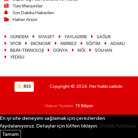
Tüm Manşetler
Son Dakika Haberleri
Haber Arşivi
GÜNDEM
SİYASET
YAYLADERE
SAĞLIK
SPOR
EKONOMİ
MERKEZ
EĞİTİM
ADAKLI
BİLİM-TEKNOLOJİ
DÜNYA
KİĞI
SOLHAN
YEDİSU
RSS
Copyright © 2024. Her hakkı saklıdır.
Haber Yazılımı:
TE Bilişim
En iyi site deneyimi sağlamak için çerezlerden
faydalanıyoruz. Detaylar için lütfen tıklayın.
Gizlilik Politikası
Tamam