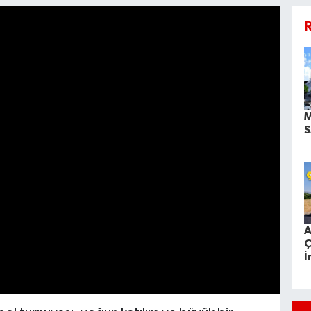
R
M
S
A
Ç
İ