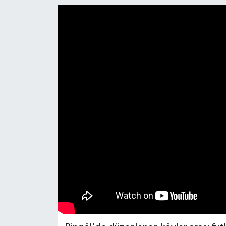
KİĞI
MERKEZ
RESMİ İLANLAR
SAĞLIK
SİYASET
SOLHAN
SPOR
YAYLADERE
YEDİSU