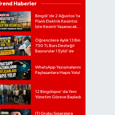
Trend Haberler
Bingöl'de 2 Ağustos'ta
Planlı Elektrik Kesintisi:
İşte Kesinti Yaşanacak
Yerler
Öğrencilere Aylık 13 Bin
750 TL Burs Desteği!
Başvurular 1 Eylül'de
WhatsApp Yazışmalarını
Paylaşanlara Hapis Yolu!
12 Bingölspor'da Yeni
Yönetim Göreve Başladı
JTI Grubu Sigaralara