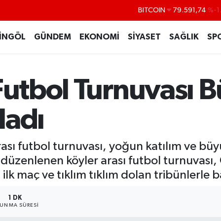
DOLAR
45,43620
%0
EURO
53,38690
%0
İNGÖL
GÜNDEM
EKONOMİ
SİYASET
SAĞLIK
SP
STERLİN
61,60380
%0
G.ALTIN
6862,09000
%0
 Futbol Turnuvası 
BİST100
14.598,00
BITCOIN
79.591,74
%-1
ladı
ası futbol turnuvası, yoğun katılım ve büy
düzenlenen köyler arası futbol turnuvası, 
ilk maç ve tıklım tıklım dolan tribünlerle b
1 DK
UNMA SÜRESI