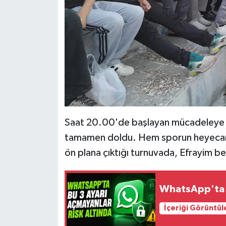
Saat 20.00'de başlayan mücadeleye va
tamamen doldu. Hem sporun heyecanı
ön plana çıktığı turnuvada, Efrayim beb
WhatsApp'ta B
İçeriği Görüntül