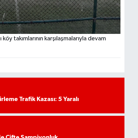
 köy takımlarının karşılaşmalarıyla devam
rleme Trafik Kazası: 5 Yaralı
de Çifte Şampiyonluk