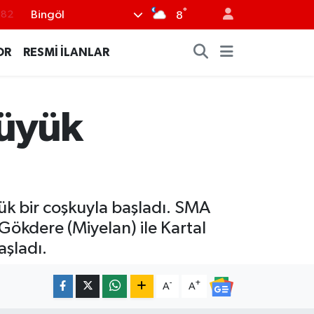
°
Bingöl
.02
8
.19
OR
RESMİ İLANLAR
.18
.19
Büyük
%0
.82
ük bir coşkuyla başladı. SMA
Gökdere (Miyelan) ile Kartal
aşladı.
-
+
A
A