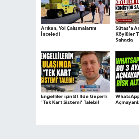
Arıkan, Yol Çalışmalarını
Sütaş'a Ar
İnceledi
Köylüler T
Sahada
Engelliler için 81 İlde Geçerli
WhatsApp'
'Tek Kart Sistemi' Talebi!
Açmayanla