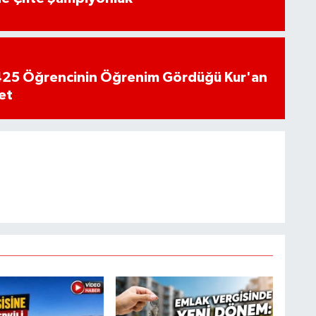
n 425 Öğrencinin Öğrenim Gördüğü Kur'an
et