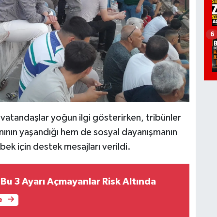
6
tandaşlar yoğun ilgi gösterirken, tribünler
nın yaşandığı hem de sosyal dayanışmanın
ek için destek mesajları verildi.
u 3 Ayarı Açmayanlar Risk Altında
e