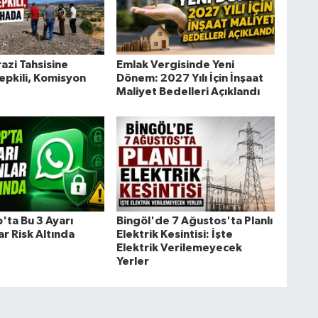
azi Tahsisine
Emlak Vergisinde Yeni
epkili, Komisyon
Dönem: 2027 Yılı İçin İnşaat
Maliyet Bedelleri Açıklandı
ta Bu 3 Ayarı
Bingöl'de 7 Ağustos'ta Planlı
r Risk Altında
Elektrik Kesintisi: İşte
Elektrik Verilemeyecek
Yerler