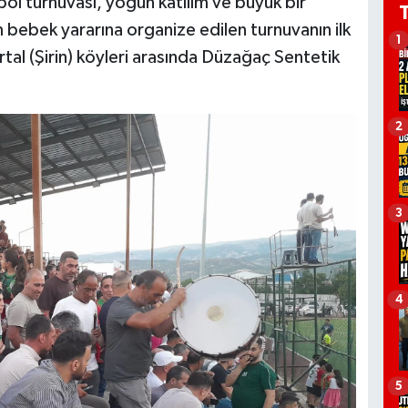
ol turnuvası, yoğun katılım ve büyük bir
 bebek yararına organize edilen turnuvanın ilk
1
rtal (Şirin) köyleri arasında Düzağaç Sentetik
2
3
4
5