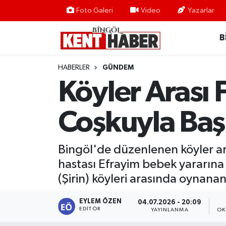
Foto Galeri
Video
Yazarlar
B
ADAKLI
Bingöl Nöbetçi Eczaneler
BİLİM-TEKNOLOJİ
Bingöl Hava Durumu
HABERLER
GÜNDEM
Köyler Arası
DÜNYA
Bingöl Namaz Vakitleri
Coşkuyla Baş
EĞİTİM
Bingöl Trafik Yoğunluk Haritası
EKONOMİ
Süper Lig Puan Durumu ve Fikstür
Bingöl'de düzenlenen köyler ar
hastası Efrayim bebek yararına 
GENÇ
Tüm Manşetler
(Şirin) köyleri arasında oynanan 
GÜNDEM
Son Dakika Haberleri
EYLEM ÖZEN
04.07.2026 - 20:09
EDITÖR
YAYINLANMA
OK
KARLIOVA
Haber Arşivi