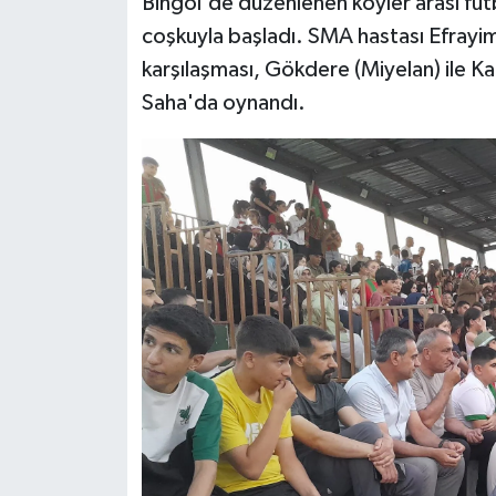
Bingöl'de düzenlenen köyler arası futb
coşkuyla başladı. SMA hastası Efrayim
karşılaşması, Gökdere (Miyelan) ile Ka
Saha'da oynandı.