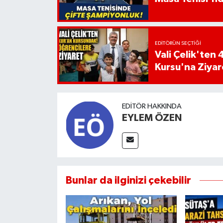
EDITÖRÜN SEÇTIĞI
Vali Çelik'te
Kursu'na Ziyar
EDITÖR HAKKINDA
EYLEM ÖZEN
Bunlar da ilginizi çekebilir