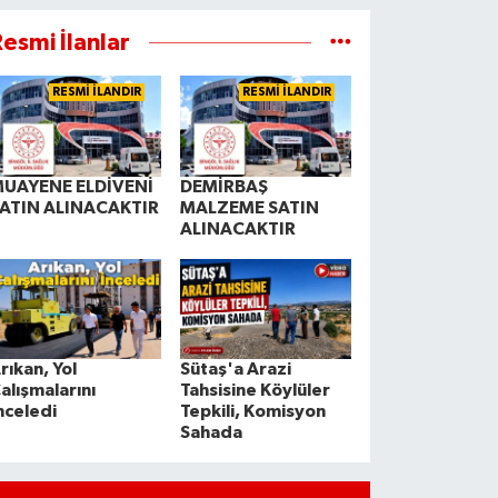
esmi İlanlar
RESMİ İLANDIR
RESMİ İLANDIR
UAYENE ELDİVENİ
DEMİRBAŞ
ATIN ALINACAKTIR
MALZEME SATIN
ALINACAKTIR
rıkan, Yol
Sütaş'a Arazi
alışmalarını
Tahsisine Köylüler
nceledi
Tepkili, Komisyon
Sahada