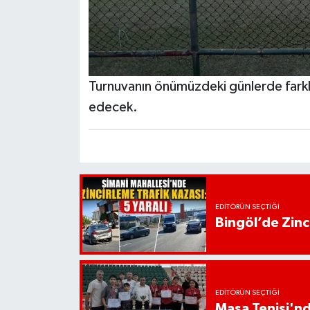
Turnuvanın önümüzdeki günlerde farklı
edecek.
EDITÖRÜN SEÇTIĞI
Bingöl’de Zinci
EDITÖRÜN SEÇTIĞI
Masa Tenisi'n