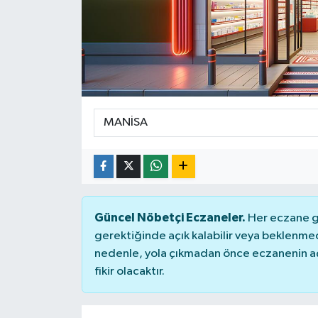
KİĞI
MERKEZ
RESMİ İLANLAR
SAĞLIK
SİYASET
SOLHAN
Güncel Nöbetçi Eczaneler.
Her eczane ge
gerektiğinde açık kalabilir veya beklenme
SPOR
nedenle, yola çıkmadan önce eczanenin açık
fikir olacaktır.
YAYLADERE
YEDİSU