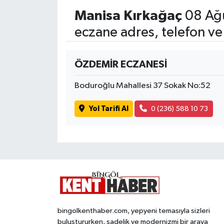
Manisa Kırkağaç
08 Ağu
eczane adres, telefon ve
ÖZDEMİR ECZANESİ
Boduroğlu Mahallesi 37 Sokak No:52
Yol Tarifi Al
0 (236) 588 10 73
bingolkenthaber.com, yepyeni temasıyla sizleri
buluştururken, sadelik ve modernizmi bir araya