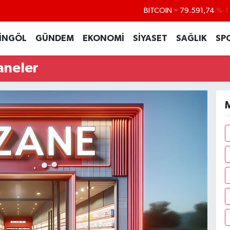
BITCOIN
79.591,74
%-1
DOLAR
45,43620
%0
İNGÖL
GÜNDEM
EKONOMİ
SİYASET
SAĞLIK
SP
EURO
53,38690
%0
aneler
STERLİN
61,60380
%0
G.ALTIN
6862,09000
%0
BİST100
14.598,00