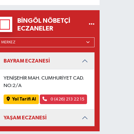
BINGÖL NÖBETÇI
ECZANELER
BAYRAM ECZANESİ
YENİŞEHİR MAH. CUMHURİYET CAD.
NO:2/A
Yol Tarifi Al
0 (426) 213 22 15
YAŞAM ECZANESİ