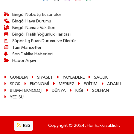
Bingöl Nöbetçi Eczaneler
Bingöl Hava Durumu
Bingöl Namaz Vakitleri
Bingöl Trafik Yoğunluk Haritası
Süper Lig Puan Durumu ve Fikstür
Tüm Manşetler
Son Dakika Haberleri
Haber Arşivi
GÜNDEM
SİYASET
YAYLADERE
SAĞLIK
SPOR
EKONOMİ
MERKEZ
EĞİTİM
ADAKLI
BİLİM-TEKNOLOJİ
DÜNYA
KİĞI
SOLHAN
YEDİSU
RSS
Copyright © 2024. Her hakkı saklıdır.