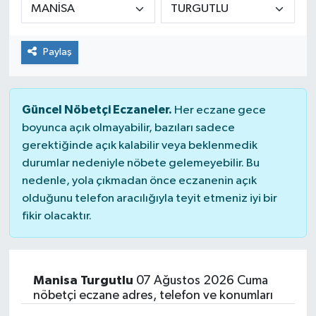
KİĞI
Paylaş
MERKEZ
RESMİ İLANLAR
Güncel Nöbetçi Eczaneler.
Her eczane gece
boyunca açık olmayabilir, bazıları sadece
SAĞLIK
gerektiğinde açık kalabilir veya beklenmedik
durumlar nedeniyle nöbete gelemeyebilir. Bu
SİYASET
nedenle, yola çıkmadan önce eczanenin açık
olduğunu telefon aracılığıyla teyit etmeniz iyi bir
SOLHAN
fikir olacaktır.
SPOR
YAYLADERE
Manisa Turgutlu
07 Ağustos 2026 Cuma
nöbetçi eczane adres, telefon ve konumları
YEDİSU