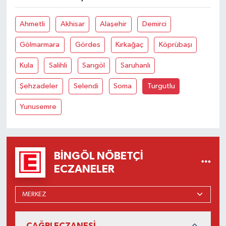
Ahmetli
Akhisar
Alaşehir
Demirci
Gölmarmara
Gördes
Kırkağaç
Köprübaşı
Kula
Salihli
Sarıgöl
Saruhanlı
Şehzadeler
Selendi
Soma
Turgutlu
Yunusemre
BINGÖL NÖBETÇI
ECZANELER
ÇAĞRI ECZANESİ