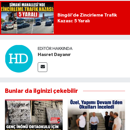
Bingöl’de Zincirleme Trafik
Kazası: 5 Yaralı
EDITÖR HAKKINDA
Hasret Dayanır
Bunlar da ilginizi çekebilir