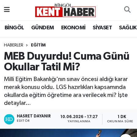
ADAKLI
Bingöl Nöbetçi Eczaneler
BİNGÖL
GÜNDEM
EKONOMİ
SİYASET
SAĞLIK
BİLİM-TEKNOLOJİ
Bingöl Hava Durumu
HABERLER
EĞITIM
MEB Duyurdu! Cuma Günü
DÜNYA
Bingöl Namaz Vakitleri
Okullar Tatil Mi?
EĞİTİM
Bingöl Trafik Yoğunluk Haritası
Milli Eğitim Bakanlığı'nın sınav öncesi aldığı karar
EKONOMİ
Süper Lig Puan Durumu ve Fikstür
merak konusu oldu. LGS hazırlıkları kapsamında
okullarda eğitim öğretime ara verilecek mi? İşte
GENÇ
Tüm Manşetler
detaylar…
GÜNDEM
Son Dakika Haberleri
HASRET DAYANIR
10.06.2026 - 17:27
1 DK
EDITÖR
YAYINLANMA
OKUNMA SÜRESI
KARLIOVA
Haber Arşivi