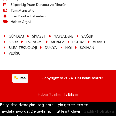
Süper Lig Puan Durumu ve Fikstür
Tüm Manşetler
Son Dakika Haberleri
Haber Arşivi
GÜNDEM
SİYASET
YAYLADERE
SAĞLIK
SPOR
EKONOMİ
MERKEZ
EĞİTİM
ADAKLI
BİLİM-TEKNOLOJİ
DÜNYA
KİĞI
SOLHAN
YEDİSU
RSS
Copyright © 2024. Her hakkı saklıdır.
Haber Yazılımı:
TE Bilişim
En iyi site deneyimi sağlamak için çerezlerden
faydalanıyoruz. Detaylar için lütfen tıklayın.
Gizlilik Politikası