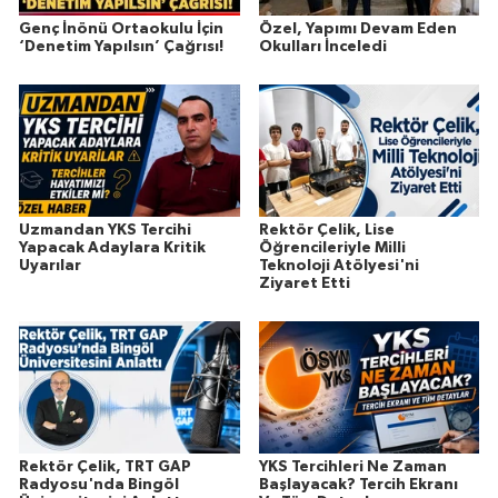
Genç İnönü Ortaokulu İçin
Özel, Yapımı Devam Eden
‘Denetim Yapılsın’ Çağrısı!
Okulları İnceledi
Uzmandan YKS Tercihi
Rektör Çelik, Lise
Yapacak Adaylara Kritik
Öğrencileriyle Milli
Uyarılar
Teknoloji Atölyesi'ni
Ziyaret Etti
Rektör Çelik, TRT GAP
YKS Tercihleri Ne Zaman
Radyosu'nda Bingöl
Başlayacak? Tercih Ekranı