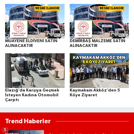
RESMİ İLANDIR
RESMİ İLANDIR
MUAYENE ELDİVENİ SATIN
DEMİRBAŞ MALZEME SATIN
ALINACAKTIR
ALINACAKTIR
Elazığ’da Karşıya Geçmek
Kaymakam Akköz’den 5
İsteyen Kadına Otomobil
Köye Ziyaret
Çarptı
Trend Haberler
1