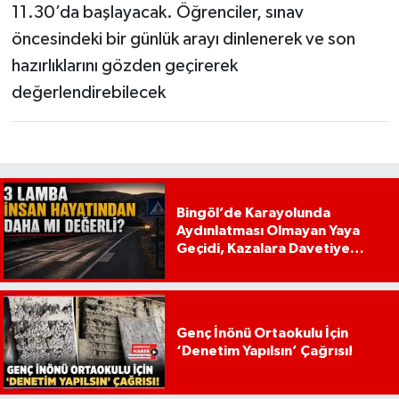
11.30’da başlayacak. Öğrenciler, sınav
öncesindeki bir günlük arayı dinlenerek ve son
hazırlıklarını gözden geçirerek
değerlendirebilecek
Bingöl’de Karayolunda
Aydınlatması Olmayan Yaya
Geçidi, Kazalara Davetiye
Çıkarıyor!
Genç İnönü Ortaokulu İçin
‘Denetim Yapılsın’ Çağrısı!