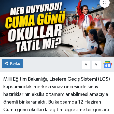
KİĞI
MERKEZ
RESMİ İLANLAR
SAĞLIK
SİYASET
Paylaş
-
+
A
A
SOLHAN
Milli Eğitim Bakanlığı, Liselere Geçiş Sistemi (LGS)
kapsamındaki merkezi sınav öncesinde sınav
SPOR
hazırlıklarının eksiksiz tamamlanabilmesi amacıyla
YAYLADERE
önemli bir karar aldı. Bu kapsamda 12 Haziran
Cuma günü okullarda eğitim öğretime bir gün ara
YEDİSU