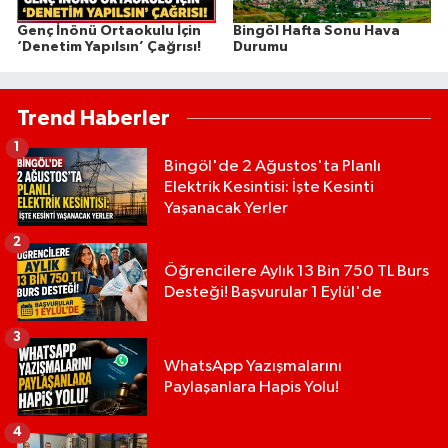
Genç İnönü Ortaokulu İçin
Bingöl Hafta Sonu Hava
‘Denetim Yapılsın’ Çağrısı!
Durumu
Trend Haberler
1
Bingöl'de 2 Ağustos'ta Planlı
Elektrik Kesintisi: İşte Kesinti
Yaşanacak Yerler
2
Öğrencilere Aylık 13 Bin 750 TL Burs
Desteği! Başvurular 1 Eylül'de
3
WhatsApp Yazışmalarını
Paylaşanlara Hapis Yolu!
4