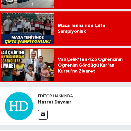
Masa Tenisi'nde Çifte
Şampiyonluk
Vali Çelik'ten 425 Öğrencinin
Öğrenim Gördüğü Kur'an
Kursu'na Ziyaret
EDITÖR HAKKINDA
Hasret Dayanır