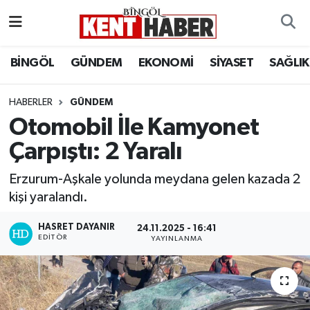
ADAKLI
Bingöl Nöbetçi Eczaneler
BİNGÖL
GÜNDEM
EKONOMİ
SİYASET
SAĞLIK
BİLİM-TEKNOLOJİ
Bingöl Hava Durumu
HABERLER
GÜNDEM
Otomobil İle Kamyonet
DÜNYA
Bingöl Namaz Vakitleri
Çarpıştı: 2 Yaralı
EĞİTİM
Bingöl Trafik Yoğunluk Haritası
Erzurum-Aşkale yolunda meydana gelen kazada 2
EKONOMİ
Süper Lig Puan Durumu ve Fikstür
kişi yaralandı.
HASRET DAYANIR
GENÇ
Tüm Manşetler
24.11.2025 - 16:41
EDITÖR
YAYINLANMA
GÜNDEM
Son Dakika Haberleri
KARLIOVA
Haber Arşivi