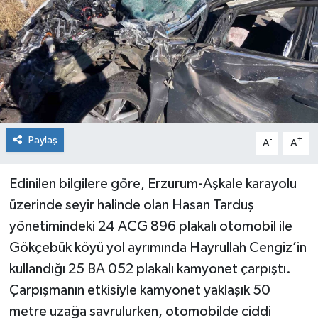
KİĞI
MERKEZ
RESMİ İLANLAR
SAĞLIK
Paylaş
-
+
A
A
SİYASET
Edinilen bilgilere göre, Erzurum-Aşkale karayolu
üzerinde seyir halinde olan Hasan Tarduş
SOLHAN
yönetimindeki 24 ACG 896 plakalı otomobil ile
SPOR
Gökçebük köyü yol ayrımında Hayrullah Cengiz’in
kullandığı 25 BA 052 plakalı kamyonet çarpıştı.
YAYLADERE
Çarpışmanın etkisiyle kamyonet yaklaşık 50
metre uzağa savrulurken, otomobilde ciddi
YEDİSU