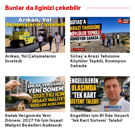
Bunlar da ilginizi çekebilir
Arıkan, Yol Çalışmalarını
Sütaş'a Arazi Tahsisine
İnceledi
Köylüler Tepkili, Komisyon
Sahada
Emlak Vergisinde Yeni
Engelliler için 81 İlde Geçerli
Dönem: 2027 Yılı İçin İnşaat
'Tek Kart Sistemi' Talebi!
Maliyet Bedelleri Açıklandı