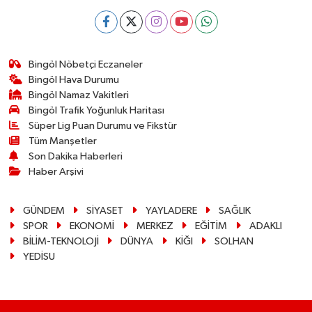
Bingöl Nöbetçi Eczaneler
Bingöl Hava Durumu
Bingöl Namaz Vakitleri
Bingöl Trafik Yoğunluk Haritası
Süper Lig Puan Durumu ve Fikstür
Tüm Manşetler
Son Dakika Haberleri
Haber Arşivi
GÜNDEM
SİYASET
YAYLADERE
SAĞLIK
SPOR
EKONOMİ
MERKEZ
EĞİTİM
ADAKLI
BİLİM-TEKNOLOJİ
DÜNYA
KİĞI
SOLHAN
YEDİSU