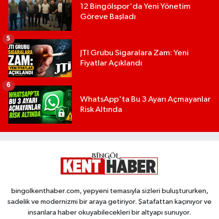
12 Bingölspor'da Yeni Yönetim
Göreve Başladı
5
JTI Grubu Sigaralara Zam: Yeni
Fiyatlar Açıklandı
6
WhatsApp'ta Bu 3 Ayarı Açmayanlar
Risk Altında
bingolkenthaber.com, yepyeni temasıyla sizleri buluştururken,
sadelik ve modernizmi bir araya getiriyor. Şatafattan kaçınıyor ve
insanlara haber okuyabilecekleri bir altyapı sunuyor.