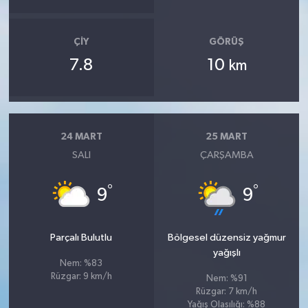
ÇIY
GÖRÜŞ
7.8
10
km
24 MART
25 MART
SALI
ÇARŞAMBA
°
°
9
9
Parçalı Bulutlu
Bölgesel düzensiz yağmur
yağışlı
Nem: %83
Rüzgar: 9 km/h
Nem: %91
Rüzgar: 7 km/h
Yağış Olasılığı: %88