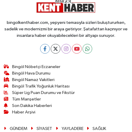
bingolkenthaber.com, yepyeni temasıyla sizleri buluştururken,
sadelik ve modernizmi bir araya getiriyor. Şatafattan kaçınıyor ve
insanlara haber okuyabilecekleri bir altyapı sunuyor.
Bingöl Nöbetçi Eczaneler
Bingöl Hava Durumu
Bingöl Namaz Vakitleri
Bingöl Trafik Yoğunluk Haritası
Süper Lig Puan Durumu ve Fikstür
Tüm Manşetler
Son Dakika Haberleri
Haber Arşivi
GÜNDEM
SİYASET
YAYLADERE
SAĞLIK