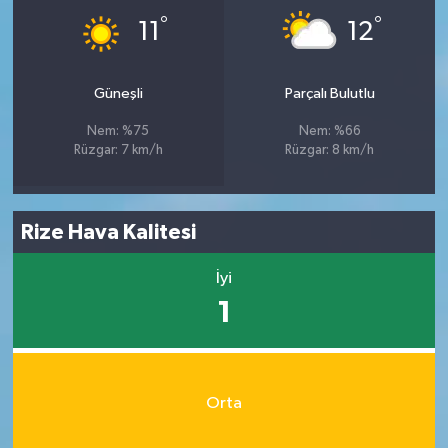
°
°
11
12
Güneşli
Parçalı Bulutlu
Nem: %75
Nem: %66
Rüzgar: 7 km/h
Rüzgar: 8 km/h
Rize Hava Kalitesi
İyi
1
Orta