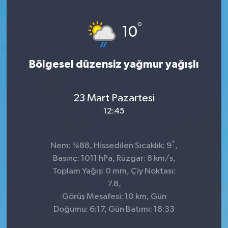
KİĞI
°
10
MERKEZ
Bölgesel düzensiz yağmur yağışlı
RESMİ İLANLAR
SAĞLIK
23 Mart Pazartesi
12:45
SİYASET
°
Nem: %88, Hissedilen Sıcaklık: 9
,
SOLHAN
Basınç: 1011 hPa, Rüzgar: 8 km/s,
Toplam Yağış: 0 mm, Çiy Noktası:
SPOR
7.8,
Görüş Mesafesi: 10 km, Gün
YAYLADERE
Doğumu: 6:17, Gün Batımı: 18:33
YEDİSU