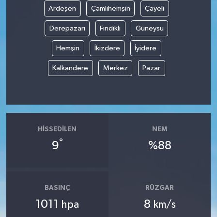
Ardeşen
Çamlıhemşin
Çayeli
Derepazarı
Fındıklı
Güneysu
Hemşin
İkizdere
İyidere
Kalkandere
Merkez
Pazar
HISSEDILEN
NEM
°
9
%88
BASINÇ
RÜZGAR
1011
8
hpa
km/s