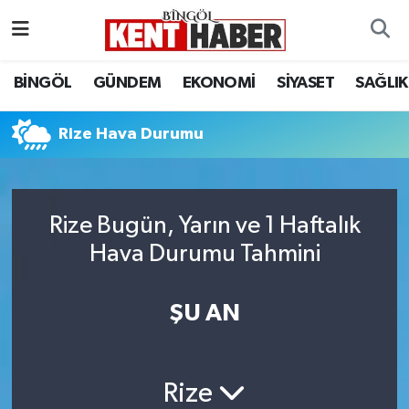
ADAKLI
Bingöl Nöbetçi Eczaneler
BİNGÖL
GÜNDEM
EKONOMİ
SİYASET
SAĞLIK
BİLİM-TEKNOLOJİ
Bingöl Hava Durumu
Rize Hava Durumu
DÜNYA
Bingöl Namaz Vakitleri
EĞİTİM
Bingöl Trafik Yoğunluk Haritası
Rize Bugün, Yarın ve 1 Haftalık
Hava Durumu Tahmini
EKONOMİ
Süper Lig Puan Durumu ve Fikstür
GENÇ
Tüm Manşetler
ŞU AN
GÜNDEM
Son Dakika Haberleri
Rize
KARLIOVA
Haber Arşivi