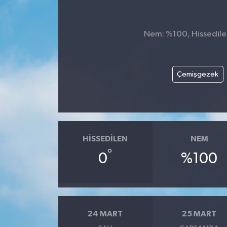
KİĞI
Nem: %100, Hissedilen
MERKEZ
RESMİ İLANLAR
Çemişgezek
SAĞLIK
SİYASET
HISSEDILEN
NEM
SOLHAN
°
0
%100
SPOR
YAYLADERE
24 MART
25 MART
YEDİSU