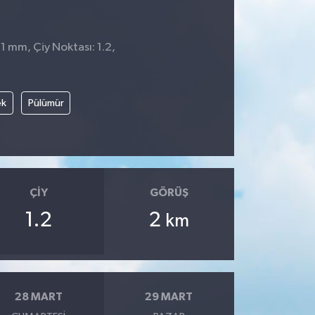
 1 mm, Çiy Noktası: 1.2,
ek
Pülümür
ÇIY
GÖRÜŞ
1.2
2
km
28 MART
29 MART