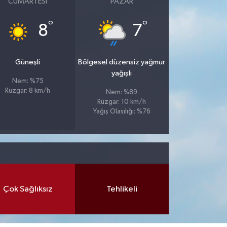
CUMARTESI
PAZAR
°
°
8
7
Güneşli
Bölgesel düzensiz yağmur
yağışlı
Nem: %75
Rüzgar: 8 km/h
Nem: %89
Rüzgar: 10 km/h
Yağış Olasılığı: %76
Çok Sağlıksız
Tehlikeli