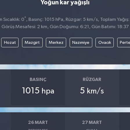
Yoğun kar yağışlı
°
 Sıcaklık: 0
, Basınç: 1015 hPa, Rüzgar: 5 km/s, Toplam Yağış:
Görüş Mesafesi: 2 km, Gün Doğumu: 6:21, Gün Batımı: 18:37
Hozat
Mazgirt
Merkez
Nazımiye
Ovacık
Pert
BASINÇ
RÜZGAR
1015
5
hpa
km/s
26 MART
27 MART