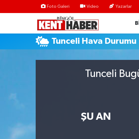
Foto Galeri
Video
Yazarlar
B
ADAKLI
Bingöl Nöbetçi Eczaneler
BİLİM-TEKNOLOJİ
Bingöl Hava Durumu
Tunceli Hava Durumu
DÜNYA
Bingöl Namaz Vakitleri
EĞİTİM
Bingöl Trafik Yoğunluk Haritası
Tunceli Bug
EKONOMİ
Süper Lig Puan Durumu ve Fikstür
GENÇ
Tüm Manşetler
ŞU AN
GÜNDEM
Son Dakika Haberleri
KARLIOVA
Haber Arşivi