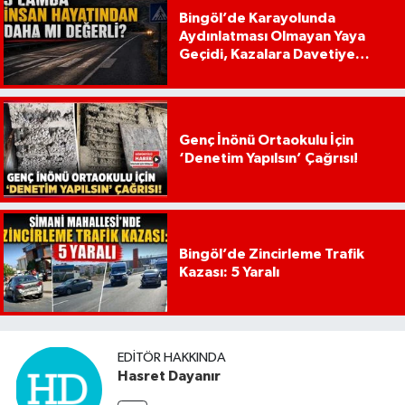
Bingöl’de Karayolunda
Aydınlatması Olmayan Yaya
Geçidi, Kazalara Davetiye
Çıkarıyor!
Genç İnönü Ortaokulu İçin
‘Denetim Yapılsın’ Çağrısı!
Bingöl’de Zincirleme Trafik
Kazası: 5 Yaralı
EDITÖR HAKKINDA
Hasret Dayanır