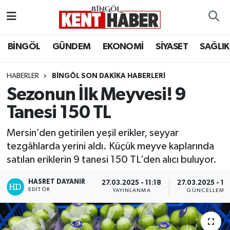
ADAKLI
Bingöl Nöbetçi Eczaneler
BİNGÖL
GÜNDEM
EKONOMİ
SİYASET
SAĞLIK
BİLİM-TEKNOLOJİ
Bingöl Hava Durumu
HABERLER
BINGÖL SON DAKIKA HABERLERI
Sezonun İlk Meyvesi! 9
DÜNYA
Bingöl Namaz Vakitleri
Tanesi 150 TL
EĞİTİM
Bingöl Trafik Yoğunluk Haritası
Mersin’den getirilen yeşil erikler, seyyar
EKONOMİ
Süper Lig Puan Durumu ve Fikstür
tezgâhlarda yerini aldı. Küçük meyve kaplarında
satılan eriklerin 9 tanesi 150 TL’den alıcı buluyor.
GENÇ
Tüm Manşetler
HASRET DAYANIR
27.03.2025 - 11:18
27.03.2025 - 11
EDITÖR
YAYINLANMA
GÜNCELLEME
GÜNDEM
Son Dakika Haberleri
KARLIOVA
Haber Arşivi