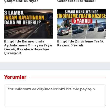
Çalışmaları Sürüyor
Geleneksel Bal Hasadı
Bingöl’de Karayolunda
Bingöl’de Zincirleme Trafik
Aydınlatması Olmayan Yaya
Kazası: 5 Yaralı
Geçidi, Kazalara Davetiye
Çıkarıyor!
Yorumlar