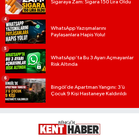
Sigaraya Zam: Sigara 150 Lira Oldu
4
WhatsApp Yazışmalarını
Paylaşanlara Hapis Yolu!
5
WhatsApp'ta Bu 3 Ayarı Açmayanlar
Risk Altında
6
Bingöl’de Apartman Yangını: 3’ü
Çocuk 9 Kişi Hastaneye Kaldırıldı