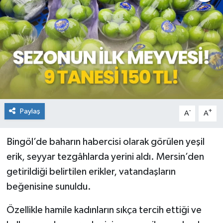
KİĞI
MERKEZ
RESMİ İLANLAR
SAĞLIK
Paylaş
-
+
A
A
SİYASET
Bingöl’de baharın habercisi olarak görülen yeşil
SOLHAN
erik, seyyar tezgâhlarda yerini aldı. Mersin’den
SPOR
getirildiği belirtilen erikler, vatandaşların
beğenisine sunuldu.
YAYLADERE
Özellikle hamile kadınların sıkça tercih ettiği ve
YEDİSU