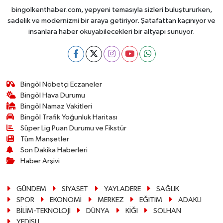
bingolkenthaber.com, yepyeni temasıyla sizleri buluştururken,
sadelik ve modernizmi bir araya getiriyor. Şatafattan kaçınıyor ve
insanlara haber okuyabilecekleri bir altyapı sunuyor.
Bingöl Nöbetçi Eczaneler
Bingöl Hava Durumu
Bingöl Namaz Vakitleri
Bingöl Trafik Yoğunluk Haritası
Süper Lig Puan Durumu ve Fikstür
Tüm Manşetler
Son Dakika Haberleri
Haber Arşivi
GÜNDEM
SİYASET
YAYLADERE
SAĞLIK
SPOR
EKONOMİ
MERKEZ
EĞİTİM
ADAKLI
BİLİM-TEKNOLOJİ
DÜNYA
KİĞI
SOLHAN
YEDİSU