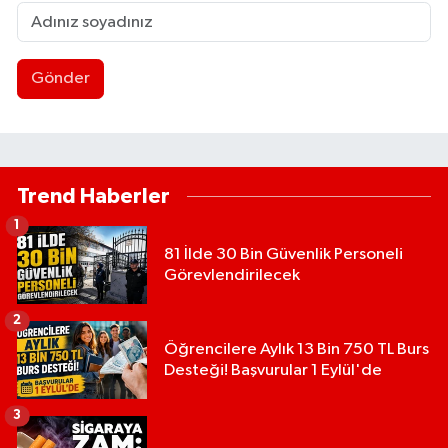
Gönder
Trend Haberler
1
81 İlde 30 Bin Güvenlik Personeli
Görevlendirilecek
2
Öğrencilere Aylık 13 Bin 750 TL Burs
Desteği! Başvurular 1 Eylül'de
3