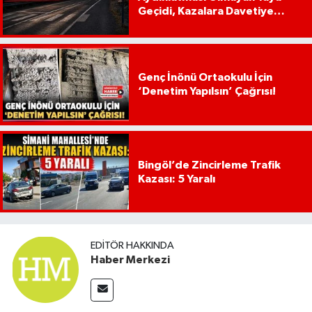
Geçidi, Kazalara Davetiye
Çıkarıyor!
Genç İnönü Ortaokulu İçin
‘Denetim Yapılsın’ Çağrısı!
Bingöl’de Zincirleme Trafik
Kazası: 5 Yaralı
EDITÖR HAKKINDA
Haber Merkezi