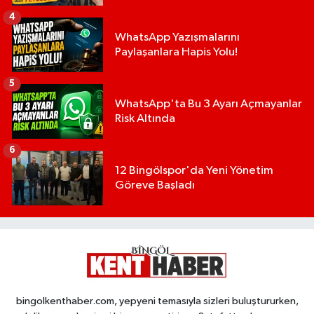
4
WhatsApp Yazışmalarını
Paylaşanlara Hapis Yolu!
5
WhatsApp'ta Bu 3 Ayarı Açmayanlar
Risk Altında
6
12 Bingölspor'da Yeni Yönetim
Göreve Başladı
bingolkenthaber.com, yepyeni temasıyla sizleri buluştururken,