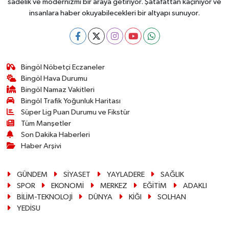
sadelik ve modernizmi bir araya getiriyor. Şatafattan kaçınıyor ve
insanlara haber okuyabilecekleri bir altyapı sunuyor.
Bingöl Nöbetçi Eczaneler
Bingöl Hava Durumu
Bingöl Namaz Vakitleri
Bingöl Trafik Yoğunluk Haritası
Süper Lig Puan Durumu ve Fikstür
Tüm Manşetler
Son Dakika Haberleri
Haber Arşivi
GÜNDEM
SİYASET
YAYLADERE
SAĞLIK
SPOR
EKONOMİ
MERKEZ
EĞİTİM
ADAKLI
BİLİM-TEKNOLOJİ
DÜNYA
KİĞI
SOLHAN
YEDİSU