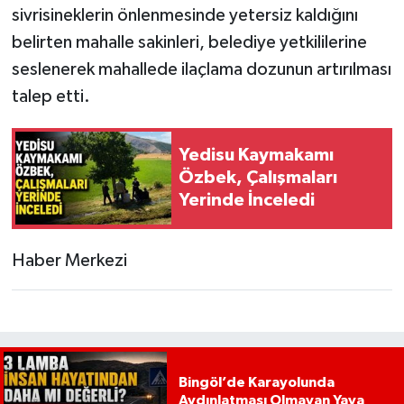
sivrisineklerin önlenmesinde yetersiz kaldığını
belirten mahalle sakinleri, belediye yetkililerine
seslenerek mahallede ilaçlama dozunun artırılması
talep etti.
Yedisu Kaymakamı
Özbek, Çalışmaları
Yerinde İnceledi
Haber Merkezi
Bingöl’de Karayolunda
Aydınlatması Olmayan Yaya