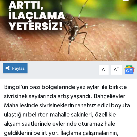
KİĞI
MERKEZ
RESMİ İLANLAR
SAĞLIK
Paylaş
-
+
A
A
SİYASET
Bingöl’ün bazı bölgelerinde yaz ayları ile birlikte
SOLHAN
sivrisinek sayılarında artış yaşandı. Bahçelievler
SPOR
Mahallesinde sivrisineklerin rahatsız edici boyuta
ulaştığını belirten mahalle sakinleri, özellikle
YAYLADERE
akşam saatlerinde evlerinde oturamaz hale
geldiklerini belirtiyor. İlaçlama çalışmalarının,
YEDİSU