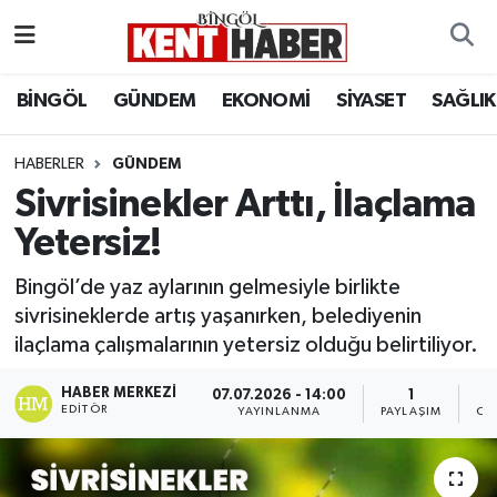
ADAKLI
Bingöl Nöbetçi Eczaneler
BİNGÖL
GÜNDEM
EKONOMİ
SİYASET
SAĞLIK
BİLİM-TEKNOLOJİ
Bingöl Hava Durumu
HABERLER
GÜNDEM
Sivrisinekler Arttı, İlaçlama
DÜNYA
Bingöl Namaz Vakitleri
Yetersiz!
EĞİTİM
Bingöl Trafik Yoğunluk Haritası
Bingöl’de yaz aylarının gelmesiyle birlikte
EKONOMİ
Süper Lig Puan Durumu ve Fikstür
sivrisineklerde artış yaşanırken, belediyenin
ilaçlama çalışmalarının yetersiz olduğu belirtiliyor.
GENÇ
Tüm Manşetler
HABER MERKEZI
07.07.2026 - 14:00
1
EDITÖR
YAYINLANMA
PAYLAŞIM
OK
GÜNDEM
Son Dakika Haberleri
KARLIOVA
Haber Arşivi