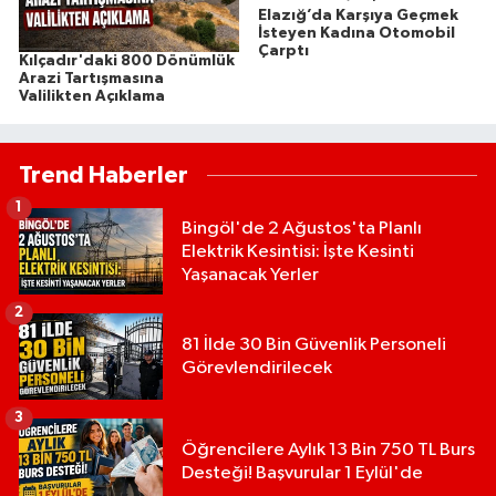
Elazığ’da Karşıya Geçmek
İsteyen Kadına Otomobil
Çarptı
Kılçadır'daki 800 Dönümlük
Arazi Tartışmasına
Valilikten Açıklama
Trend Haberler
1
Bingöl'de 2 Ağustos'ta Planlı
Elektrik Kesintisi: İşte Kesinti
Yaşanacak Yerler
2
81 İlde 30 Bin Güvenlik Personeli
Görevlendirilecek
3
Öğrencilere Aylık 13 Bin 750 TL Burs
Desteği! Başvurular 1 Eylül'de