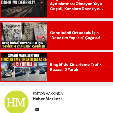
Aydınlatması Olmayan Yaya
Geçidi, Kazalara Davetiye
Çıkarıyor!
Genç İnönü Ortaokulu İçin
‘Denetim Yapılsın’ Çağrısı!
Bingöl’de Zincirleme Trafik
Kazası: 5 Yaralı
EDITÖR HAKKINDA
Haber Merkezi