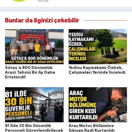
Bunlar da ilginizi çekebilir
Sütaş'a 800 Dönümlük
Yedisu Kaymakamı Özbek,
Arazi Tahsisi Bir Ay Daha
Çalışmaları Yerinde İnceledi
Ertelendi!
81 İlde 30 Bin Güvenlik
Araç Motor Bölümüne
Personeli Görevlendirilecek
Sıkışan Kedi Kurtarıldı