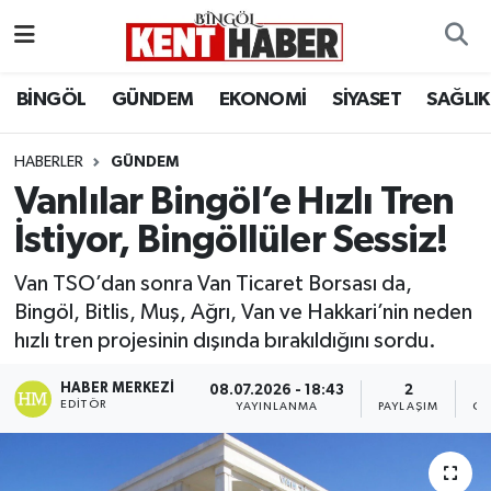
ADAKLI
Bingöl Nöbetçi Eczaneler
BİNGÖL
GÜNDEM
EKONOMİ
SİYASET
SAĞLIK
BİLİM-TEKNOLOJİ
Bingöl Hava Durumu
HABERLER
GÜNDEM
Vanlılar Bingöl’e Hızlı Tren
DÜNYA
Bingöl Namaz Vakitleri
İstiyor, Bingöllüler Sessiz!
EĞİTİM
Bingöl Trafik Yoğunluk Haritası
Van TSO’dan sonra Van Ticaret Borsası da,
EKONOMİ
Süper Lig Puan Durumu ve Fikstür
Bingöl, Bitlis, Muş, Ağrı, Van ve Hakkari’nin neden
hızlı tren projesinin dışında bırakıldığını sordu.
GENÇ
Tüm Manşetler
HABER MERKEZI
08.07.2026 - 18:43
2
EDITÖR
YAYINLANMA
PAYLAŞIM
OK
GÜNDEM
Son Dakika Haberleri
KARLIOVA
Haber Arşivi