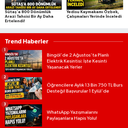
Sütaş'a 800 Dönümlük
Yedisu Kaymakamı Özbek,
Arazi Tahsisi Bir Ay Daha
Çalışmaları Yerinde İnceledi
Ertelendi!
Trend Haberler
1
Bingöl'de 2 Ağustos'ta Planlı
Elektrik Kesintisi: İşte Kesinti
Yaşanacak Yerler
2
Öğrencilere Aylık 13 Bin 750 TL Burs
Desteği! Başvurular 1 Eylül'de
3
WhatsApp Yazışmalarını
Paylaşanlara Hapis Yolu!