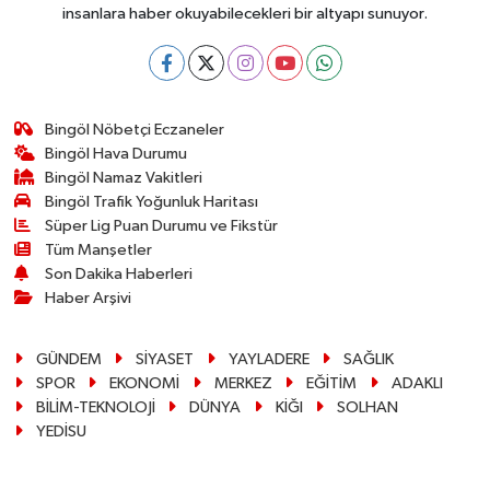
insanlara haber okuyabilecekleri bir altyapı sunuyor.
Bingöl Nöbetçi Eczaneler
Bingöl Hava Durumu
Bingöl Namaz Vakitleri
Bingöl Trafik Yoğunluk Haritası
Süper Lig Puan Durumu ve Fikstür
Tüm Manşetler
Son Dakika Haberleri
Haber Arşivi
GÜNDEM
SİYASET
YAYLADERE
SAĞLIK
SPOR
EKONOMİ
MERKEZ
EĞİTİM
ADAKLI
BİLİM-TEKNOLOJİ
DÜNYA
KİĞI
SOLHAN
YEDİSU