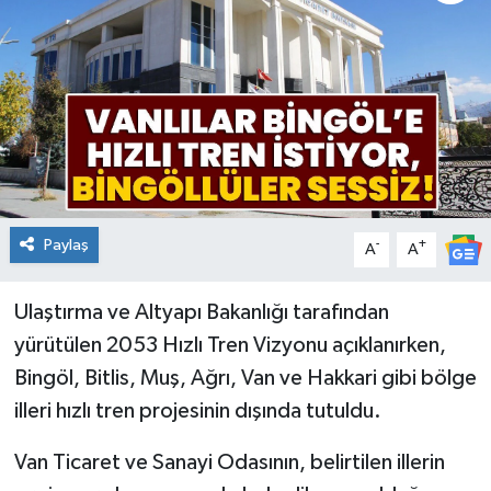
KİĞI
MERKEZ
RESMİ İLANLAR
SAĞLIK
Paylaş
-
+
A
A
SİYASET
Ulaştırma ve Altyapı Bakanlığı tarafından
SOLHAN
yürütülen 2053 Hızlı Tren Vizyonu açıklanırken,
SPOR
Bingöl, Bitlis, Muş, Ağrı, Van ve Hakkari gibi bölge
illeri hızlı tren projesinin dışında tutuldu.
YAYLADERE
Van Ticaret ve Sanayi Odasının, belirtilen illerin
YEDİSU