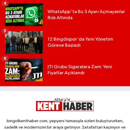
4
WhatsApp'ta Bu 3 Ayarı Açmayanlar
Risk Altında
5
12 Bingölspor'da Yeni Yönetim
Göreve Başladı
6
JTI Grubu Sigaralara Zam: Yeni
Fiyatlar Açıklandı
bingolkenthaber.com, yepyeni temasıyla sizleri buluştururken,
sadelik ve modernizmi bir araya getiriyor. Şatafattan kaçınıyor ve