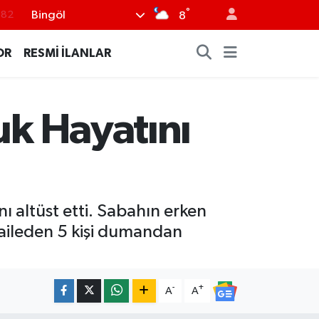
°
Bingöl
8
.02
.19
OR
RESMİ İLANLAR
.18
.19
uk Hayatını
%0
ı altüst etti. Sabahın erken
ı aileden 5 kişi dumandan
-
+
A
A