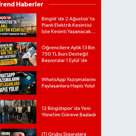
Trend Haberler
Bingöl'de 2 Ağustos'ta
Planlı Elektrik Kesintisi:
İşte Kesinti Yaşanacak
Yerler
Öğrencilere Aylık 13 Bin
750 TL Burs Desteği!
Başvurular 1 Eylül'de
WhatsApp Yazışmalarını
Paylaşanlara Hapis Yolu!
12 Bingölspor'da Yeni
Yönetim Göreve Başladı
JTI Grubu Sigaralara