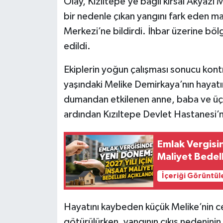
Olay, Kızıltepe’ye bağlı kırsal Akyaz
bir nedenle çıkan yangını fark eden ma
Merkezi’ne bildirdi. İhbar üzerine bölg
edildi.
Ekiplerin yoğun çalışması sonucu kontr
yaşındaki Melike Demirkaya’nın hayatın
dumandan etkilenen anne, baba ve üç ço
ardından Kızıltepe Devlet Hastanesi’ne
Emlak Vergisin
Maliyet Bedell
İçeriği Görüntül
Hayatını kaybeden küçük Melike’nin ce
götürülürken, yangının çıkış nedeninin