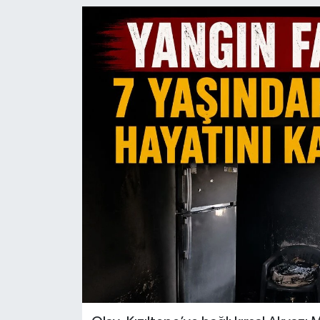
KİĞI
MERKEZ
RESMİ İLANLAR
SAĞLIK
SİYASET
SOLHAN
SPOR
YAYLADERE
YEDİSU