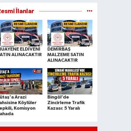
esmi İlanlar
RESMİ İLANDIR
RESMİ İLANDIR
UAYENE ELDİVENİ
DEMİRBAŞ
ATIN ALINACAKTIR
MALZEME SATIN
ALINACAKTIR
ütaş'a Arazi
Bingöl’de
ahsisine Köylüler
Zincirleme Trafik
epkili, Komisyon
Kazası: 5 Yaralı
ahada