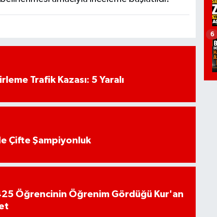
6
rleme Trafik Kazası: 5 Yaralı
de Çifte Şampiyonluk
n 425 Öğrencinin Öğrenim Gördüğü Kur'an
et