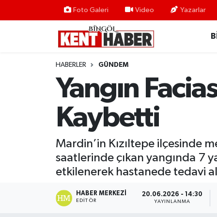
Foto Galeri
Video
Yazarlar
B
ADAKLI
Bingöl Nöbetçi Eczaneler
BİLİM-TEKNOLOJİ
Bingöl Hava Durumu
HABERLER
GÜNDEM
Yangın Facias
DÜNYA
Bingöl Namaz Vakitleri
Kaybetti
EĞİTİM
Bingöl Trafik Yoğunluk Haritası
EKONOMİ
Süper Lig Puan Durumu ve Fikstür
Mardin’in Kızıltepe ilçesinde m
saatlerinde çıkan yangında 7 ya
GENÇ
Tüm Manşetler
etkilenerek hastanede tedavi al
GÜNDEM
Son Dakika Haberleri
HABER MERKEZI
20.06.2026 - 14:30
EDITÖR
YAYINLANMA
KARLIOVA
Haber Arşivi