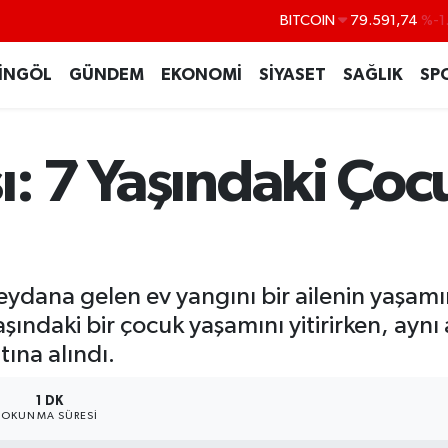
DOLAR
45,43620
%0
EURO
53,38690
%0
İNGÖL
GÜNDEM
EKONOMİ
SİYASET
SAĞLIK
SP
STERLİN
61,60380
%0
G.ALTIN
6862,09000
%0
ı: 7 Yaşındaki Çoc
BİST100
14.598,00
eydana gelen ev yangını bir ailenin yaşamın
şındaki bir çocuk yaşamını yitirirken, ayn
tına alındı.
1 DK
OKUNMA SÜRESI