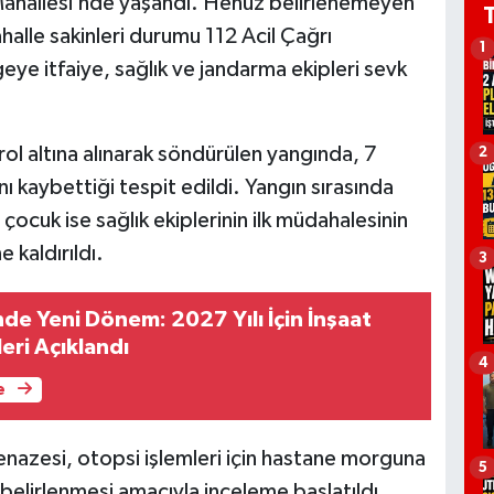
ı Mahallesi’nde yaşandı. Henüz belirlenemeyen
halle sakinleri durumu 112 Acil Çağrı
1
eye itfaiye, sağlık ve jandarma ekipleri sevk
ol altına alınarak söndürülen yangında, 7
2
ı kaybettiği tespit edildi. Yangın sırasında
cuk ise sağlık ekiplerinin ilk müdahalesinin
 kaldırıldı.
3
de Yeni Dönem: 2027 Yılı İçin İnşaat
eri Açıklandı
4
e
nazesi, otopsi işlemleri için hastane morguna
5
 belirlenmesi amacıyla inceleme başlatıldı.