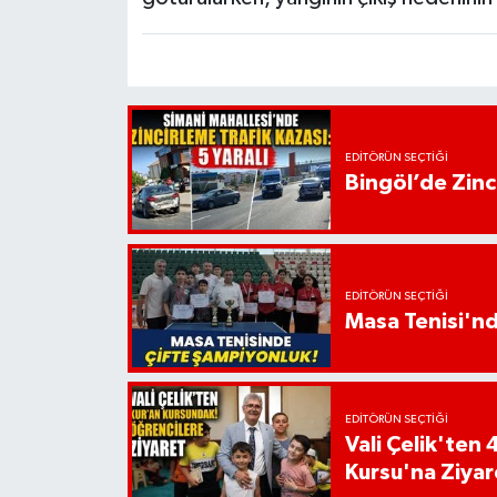
EDITÖRÜN SEÇTIĞI
Bingöl’de Zinci
EDITÖRÜN SEÇTIĞI
Masa Tenisi'n
EDITÖRÜN SEÇTIĞI
Vali Çelik'te
Kursu'na Ziyar