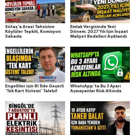
Sütaş'a Arazi Tahsisine
Emlak Vergisinde Yeni
Köylüler Tepkili, Komisyon
Dönem: 2027 Yılı İçin İnşaat
Sahada
Maliyet Bedelleri Açıklandı
Engelliler için 81 İlde Geçerli
WhatsApp'ta Bu 3 Ayarı
'Tek Kart Sistemi' Talebi!
Açmayanlar Risk Altında