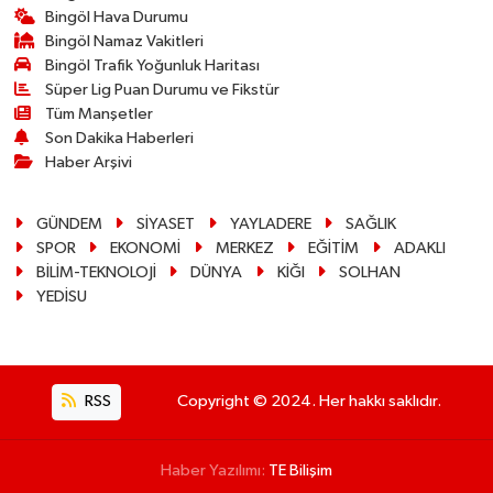
Bingöl Hava Durumu
Bingöl Namaz Vakitleri
Bingöl Trafik Yoğunluk Haritası
Süper Lig Puan Durumu ve Fikstür
Tüm Manşetler
Son Dakika Haberleri
Haber Arşivi
GÜNDEM
SİYASET
YAYLADERE
SAĞLIK
SPOR
EKONOMİ
MERKEZ
EĞİTİM
ADAKLI
BİLİM-TEKNOLOJİ
DÜNYA
KİĞI
SOLHAN
YEDİSU
RSS
Copyright © 2024. Her hakkı saklıdır.
Haber Yazılımı:
TE Bilişim