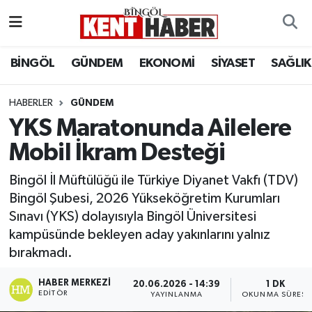
ADAKLI
Bingöl Nöbetçi Eczaneler
BİNGÖL
GÜNDEM
EKONOMİ
SİYASET
SAĞLIK
BİLİM-TEKNOLOJİ
Bingöl Hava Durumu
HABERLER
GÜNDEM
YKS Maratonunda Ailelere
DÜNYA
Bingöl Namaz Vakitleri
Mobil İkram Desteği
EĞİTİM
Bingöl Trafik Yoğunluk Haritası
Bingöl İl Müftülüğü ile Türkiye Diyanet Vakfı (TDV)
EKONOMİ
Süper Lig Puan Durumu ve Fikstür
Bingöl Şubesi, 2026 Yükseköğretim Kurumları
Sınavı (YKS) dolayısıyla Bingöl Üniversitesi
GENÇ
Tüm Manşetler
kampüsünde bekleyen aday yakınlarını yalnız
bırakmadı.
GÜNDEM
Son Dakika Haberleri
HABER MERKEZI
20.06.2026 - 14:39
1 DK
EDITÖR
YAYINLANMA
OKUNMA SÜRESI
KARLIOVA
Haber Arşivi