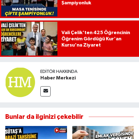
Şampiyonluk
Vali Çelik'ten 425 Öğrencinin
Öğrenim Gördüğü Kur'an
Kursu'na Ziyaret
EDITÖR HAKKINDA
Haber Merkezi
Bunlar da ilginizi çekebilir