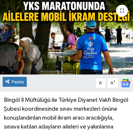
KİĞI
MERKEZ
RESMİ İLANLAR
SAĞLIK
SİYASET
Paylaş
-
+
A
A
SOLHAN
Bingöl İl Müftülüğü ile Türkiye Diyanet Vakfı Bingöl
SPOR
Şubesi koordinesinde sınav merkezleri önüne
YAYLADERE
konuşlandırılan mobil ikram aracı aracılığıyla,
sınava katılan adayların aileleri ve yakınlarına
YEDİSU