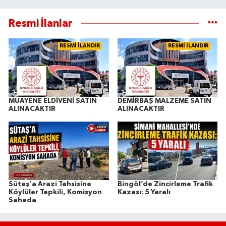
Resmi İlanlar
RESMİ İLANDIR
RESMİ İLANDIR
MUAYENE ELDİVENİ SATIN
DEMİRBAŞ MALZEME SATIN
ALINACAKTIR
ALINACAKTIR
Sütaş'a Arazi Tahsisine
Bingöl’de Zincirleme Trafik
Köylüler Tepkili, Komisyon
Kazası: 5 Yaralı
Sahada