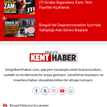
JTI Grubu Sigaralara Zam: Yeni
Fiyatlar Açıklandı
6
Bingöl’de Depremzedeler İçin Hak
Sahipliği Askı Süreci Başladı
bingolkenthaber.com, yepyeni temasıyla sizleri buluştururken,
sadelik ve modernizmi bir araya getiriyor. Şatafattan kaçınıyor ve
insanlara haber okuyabilecekleri bir altyapı sunuyor.
Bingöl Nöbetçi Eczaneler