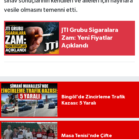
sınav sonuçlarının kendileri ve aileleri için hayırlara
vesile olmasını temenni etti.
JTI Grubu Sigaralara
Zam: Yeni Fiyatlar
Açıklandı
Bingöl’de Zincirleme Trafik
Kazası: 5 Yaralı
Masa Tenisi'nde Çifte