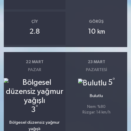
ÇIY
GÖRÜŞ
2.8
10
km
22 MART
23 MART
PAZAR
PAZARTESI
°
5
Bulutlu
°
Nem: %80
3
Rüzgar: 14 km/h
Bölgesel düzensiz yağmur
yağışlı