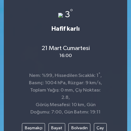
KİĞI
°
3
MERKEZ
Hafif karlı
RESMİ İLANLAR
21 Mart Cumartesi
SAĞLIK
16:00
SİYASET
°
Nem: %99, Hissedilen Sıcaklık: 1
,
Basınç: 1004 hPa, Rüzgar: 9 km/s,
SOLHAN
Toplam Yağış: 0 mm, Çiy Noktası:
2.8,
SPOR
Görüş Mesafesi: 10 km, Gün
Doğumu: 7:00, Gün Batımı: 19:11
YAYLADERE
Başmakçı
Bayat
Bolvadin
Çay
YEDİSU