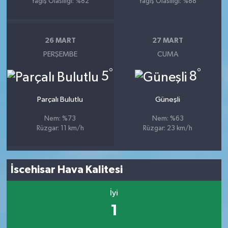
Yağış Olasılığı: %82
Yağış Olasılığı: %88
26 MART
27 MART
PERŞEMBE
CUMA
°
°
5
8
Parçalı Bulutlu
Güneşli
Nem: %73
Nem: %63
Rüzgar: 11 km/h
Rüzgar: 23 km/h
İscehisar Hava Kalitesi
İyi
1