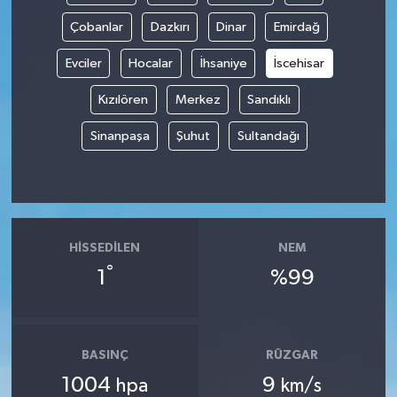
Çobanlar
Dazkırı
Dinar
Emirdağ
Evciler
Hocalar
İhsaniye
İscehisar
Kızılören
Merkez
Sandıklı
Sinanpaşa
Şuhut
Sultandağı
HISSEDILEN
NEM
°
1
%99
BASINÇ
RÜZGAR
1004
9
hpa
km/s