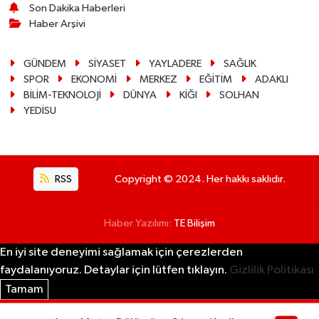
Son Dakika Haberleri
Haber Arşivi
GÜNDEM
SİYASET
YAYLADERE
SAĞLIK
SPOR
EKONOMİ
MERKEZ
EĞİTİM
ADAKLI
BİLİM-TEKNOLOJİ
DÜNYA
KİĞI
SOLHAN
YEDİSU
RSS
Copyright © 2024. Her hakkı saklıdır.
Haber Yazılımı:
TE Bilişim
En iyi site deneyimi sağlamak için çerezlerden
faydalanıyoruz. Detaylar için lütfen tıklayın.
Gizlilik Politikası
Tamam