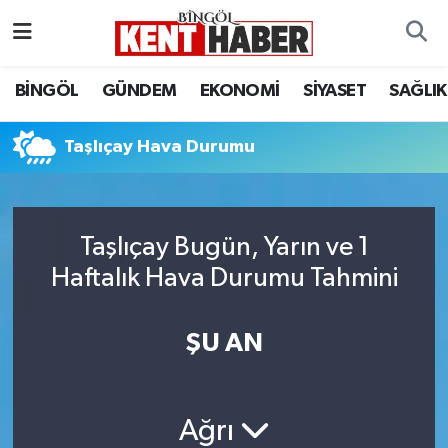
ADAKLI
Bingöl Nöbetçi Eczaneler
BİNGÖL
GÜNDEM
EKONOMİ
SİYASET
SAĞLIK
BİLİM-TEKNOLOJİ
Bingöl Hava Durumu
Taşlıçay Hava Durumu
DÜNYA
Bingöl Namaz Vakitleri
EĞİTİM
Bingöl Trafik Yoğunluk Haritası
Taşlıçay Bugün, Yarın ve 1
Haftalık Hava Durumu Tahmini
EKONOMİ
Süper Lig Puan Durumu ve Fikstür
GENÇ
Tüm Manşetler
ŞU AN
GÜNDEM
Son Dakika Haberleri
Ağrı
KARLIOVA
Haber Arşivi