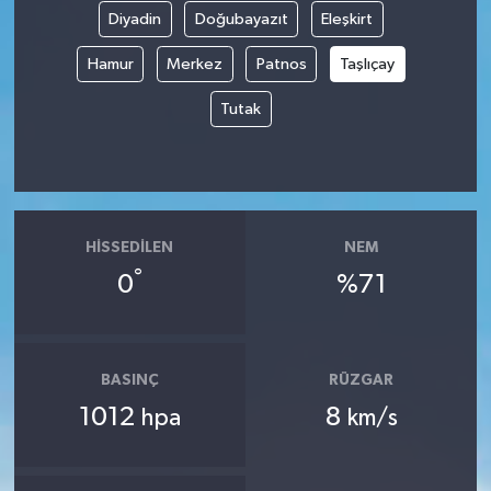
Diyadin
Doğubayazıt
Eleşkirt
Hamur
Merkez
Patnos
Taşlıçay
Tutak
HISSEDILEN
NEM
°
0
%71
BASINÇ
RÜZGAR
1012
8
hpa
km/s