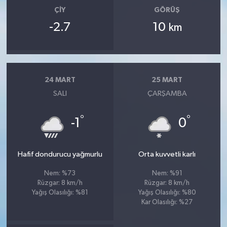
ÇIY
GÖRÜŞ
-2.7
10
km
24 MART
25 MART
SALI
ÇARŞAMBA
°
°
-1
0
Hafif dondurucu yağmurlu
Orta kuvvetli karlı
Nem: %73
Nem: %91
Rüzgar: 8 km/h
Rüzgar: 8 km/h
Yağış Olasılığı: %81
Yağış Olasılığı: %80
Kar Olasılığı: %27