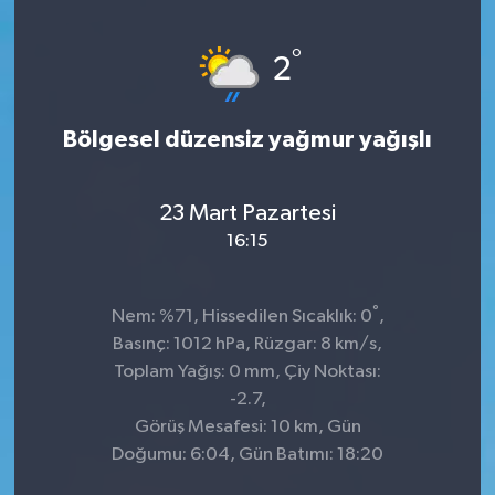
KİĞI
°
2
MERKEZ
Bölgesel düzensiz yağmur yağışlı
RESMİ İLANLAR
SAĞLIK
23 Mart Pazartesi
16:15
SİYASET
°
Nem: %71, Hissedilen Sıcaklık: 0
,
SOLHAN
Basınç: 1012 hPa, Rüzgar: 8 km/s,
Toplam Yağış: 0 mm, Çiy Noktası:
SPOR
-2.7,
Görüş Mesafesi: 10 km, Gün
YAYLADERE
Doğumu: 6:04, Gün Batımı: 18:20
YEDİSU