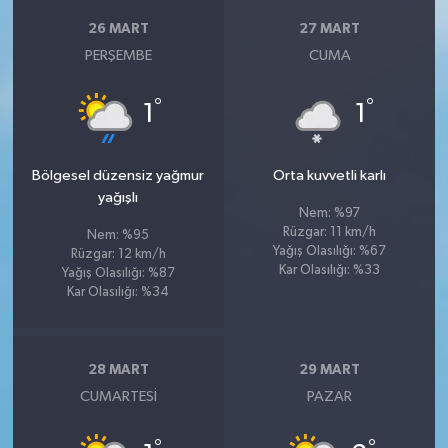
26 MART
27 MART
PERŞEMBE
CUMA
°
°
1
1
Bölgesel düzensiz yağmur
Orta kuvvetli karlı
yağışlı
Nem: %97
Rüzgar: 11 km/h
Nem: %95
Yağış Olasılığı: %67
Rüzgar: 12 km/h
Kar Olasılığı: %33
Yağış Olasılığı: %87
Kar Olasılığı: %34
28 MART
29 MART
CUMARTESI
PAZAR
°
°