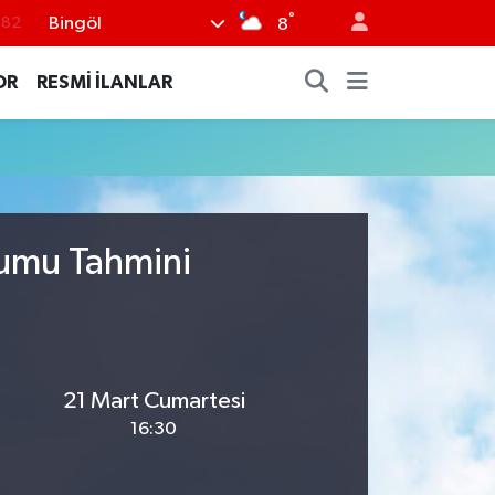
°
Bingöl
.82
8
.02
OR
RESMİ İLANLAR
.19
.18
.19
%0
rumu Tahmini
21 Mart Cumartesi
16:30