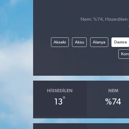
KİĞI
Nem: %74, Hissedilen S
MERKEZ
RESMİ İLANLAR
Akseki
Aksu
Alanya
Demre
Kony
SAĞLIK
SİYASET
SOLHAN
HISSEDILEN
NEM
SPOR
°
13
%74
YAYLADERE
YEDİSU