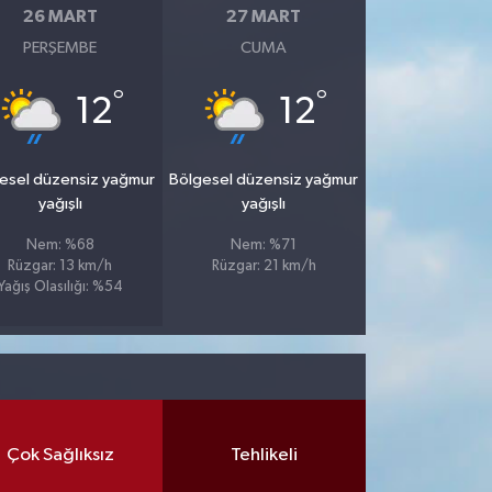
26 MART
27 MART
PERŞEMBE
CUMA
°
°
12
12
esel düzensiz yağmur
Bölgesel düzensiz yağmur
yağışlı
yağışlı
Nem: %68
Nem: %71
Rüzgar: 13 km/h
Rüzgar: 21 km/h
Yağış Olasılığı: %54
Çok Sağlıksız
Tehlikeli