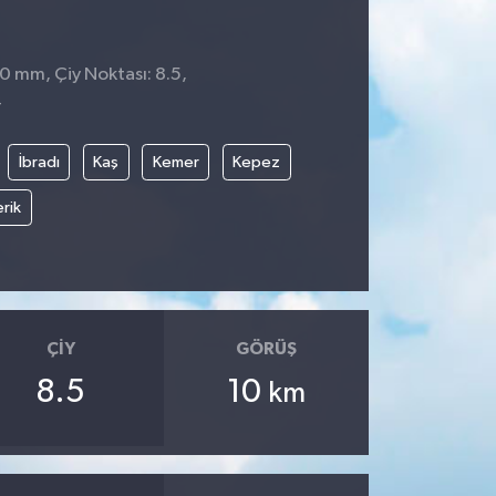
 0 mm, Çiy Noktası: 8.5,
4
İbradı
Kaş
Kemer
Kepez
rik
ÇIY
GÖRÜŞ
8.5
10
km