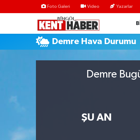
Foto Galeri
Video
Yazarlar
B
ADAKLI
Bingöl Nöbetçi Eczaneler
BİLİM-TEKNOLOJİ
Bingöl Hava Durumu
Demre Hava Durumu
DÜNYA
Bingöl Namaz Vakitleri
EĞİTİM
Bingöl Trafik Yoğunluk Haritası
Demre Bugün
EKONOMİ
Süper Lig Puan Durumu ve Fikstür
GENÇ
Tüm Manşetler
ŞU AN
GÜNDEM
Son Dakika Haberleri
KARLIOVA
Haber Arşivi