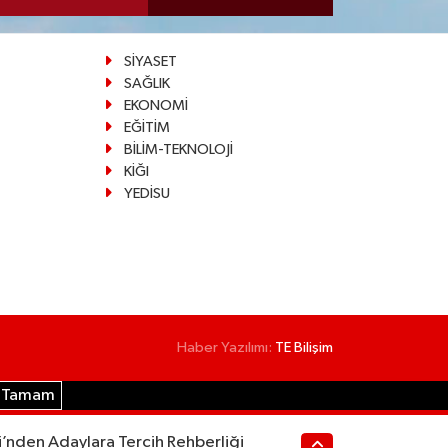
SİYASET
SAĞLIK
EKONOMİ
EĞİTİM
BİLİM-TEKNOLOJİ
KİĞI
YEDİSU
Haber Yazılımı:
TE Bilişim
Tamam
i’nden Adaylara Tercih Rehberliği