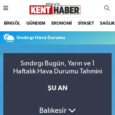
ADAKLI
Bingöl Nöbetçi Eczaneler
BİNGÖL
GÜNDEM
EKONOMİ
SİYASET
SAĞLIK
BİLİM-TEKNOLOJİ
Bingöl Hava Durumu
Sındırgı Hava Durumu
DÜNYA
Bingöl Namaz Vakitleri
EĞİTİM
Bingöl Trafik Yoğunluk Haritası
Sındırgı Bugün, Yarın ve 1
Haftalık Hava Durumu Tahmini
EKONOMİ
Süper Lig Puan Durumu ve Fikstür
GENÇ
Tüm Manşetler
ŞU AN
GÜNDEM
Son Dakika Haberleri
Balıkesir
KARLIOVA
Haber Arşivi