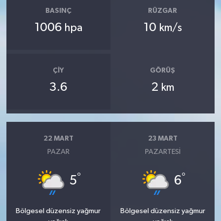
BASINÇ
RÜZGAR
1006
10
hpa
km/s
ÇIY
GÖRÜŞ
3.6
2
km
22 MART
23 MART
PAZAR
PAZARTESI
°
°
5
6
Bölgesel düzensiz yağmur
Bölgesel düzensiz yağmur