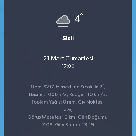
KİĞI
°
4
MERKEZ
Sisli
RESMİ İLANLAR
SAĞLIK
21 Mart Cumartesi
17:00
SİYASET
°
Nem: %97, Hissedilen Sıcaklık: 2
,
SOLHAN
Basınç: 1006 hPa, Rüzgar: 10 km/s,
Toplam Yağış: 0 mm, Çiy Noktası:
SPOR
3.6,
Görüş Mesafesi: 2 km, Gün Doğumu:
YAYLADERE
7:08, Gün Batımı: 19:19
YEDİSU