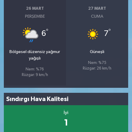
26 MART
27 MART
PERŞEMBE
CUMA
°
°
6
7
Bölgesel düzensiz yağmur
Güneşli
yağışlı
Nem: %75
Rüzgar: 26 km/h
Nem: %76
Rüzgar: 9 km/h
Sındırgı Hava Kalitesi
İyi
1