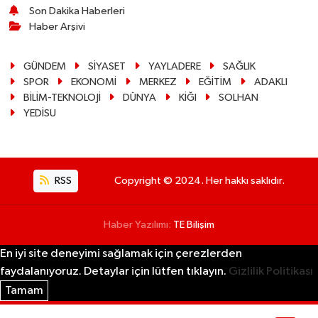
Son Dakika Haberleri
Haber Arşivi
GÜNDEM
SİYASET
YAYLADERE
SAĞLIK
SPOR
EKONOMİ
MERKEZ
EĞİTİM
ADAKLI
BİLİM-TEKNOLOJİ
DÜNYA
KİĞI
SOLHAN
YEDİSU
RSS
Copyright © 2024. Her hakkı saklıdır.
Haber Yazılımı:
TE Bilişim
En iyi site deneyimi sağlamak için çerezlerden
faydalanıyoruz. Detaylar için lütfen tıklayın.
Gizlilik Politikası
Tamam