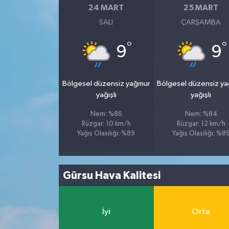
24 MART
25 MART
SALI
ÇARŞAMBA
°
°
9
9
Bölgesel düzensiz yağmur
Bölgesel düzensiz y
yağışlı
yağışlı
Nem: %86
Nem: %84
Rüzgar: 10 km/h
Rüzgar: 12 km/h
Yağış Olasılığı: %89
Yağış Olasılığı: %8
Gürsu Hava Kalitesi
İyi
Orta