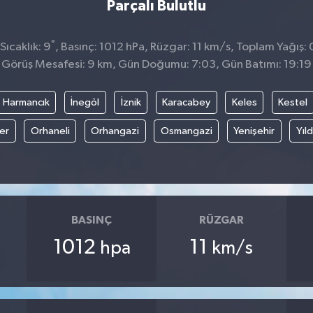
Parçalı Bulutlu
°
ıcaklık: 9
, Basınç: 1012 hPa, Rüzgar: 11 km/s, Toplam Yağış:
Görüş Mesafesi: 9 km, Gün Doğumu: 7:03, Gün Batımı: 19:19
Harmancık
İnegöl
İznik
Karacabey
Keles
Kestel
fer
Orhaneli
Orhangazi
Osmangazi
Yenişehir
Yıld
BASINÇ
RÜZGAR
1012
11
hpa
km/s