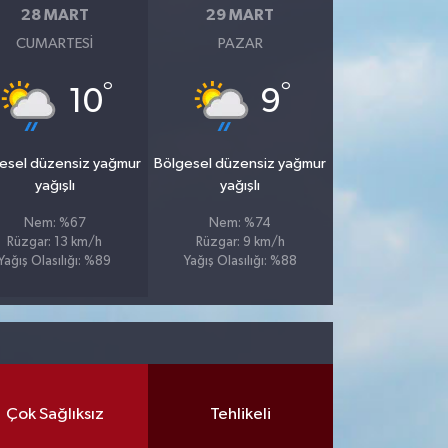
28 MART
29 MART
CUMARTESI
PAZAR
°
°
10
9
esel düzensiz yağmur
Bölgesel düzensiz yağmur
yağışlı
yağışlı
Nem: %67
Nem: %74
Rüzgar: 13 km/h
Rüzgar: 9 km/h
Yağış Olasılığı: %89
Yağış Olasılığı: %88
Çok Sağlıksız
Tehlikeli