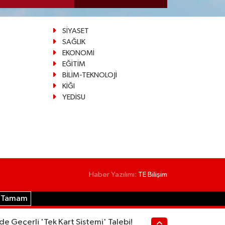
SİYASET
SAĞLIK
EKONOMİ
EĞİTİM
BİLİM-TEKNOLOJİ
KİĞI
YEDİSU
Haber Yazılımı:
TE Bilişim
Tamam
İlde Geçerli 'Tek Kart Sistemi' Talebi!