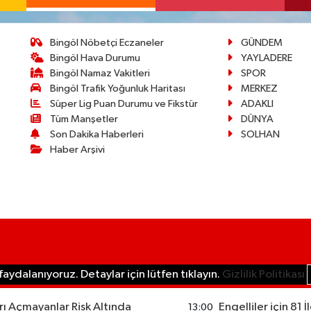
Bingöl Nöbetçi Eczaneler
GÜNDEM
Bingöl Hava Durumu
YAYLADERE
Bingöl Namaz Vakitleri
SPOR
Bingöl Trafik Yoğunluk Haritası
MERKEZ
Süper Lig Puan Durumu ve Fikstür
ADAKLI
Tüm Manşetler
DÜNYA
Son Dakika Haberleri
SOLHAN
Haber Arşivi
aydalanıyoruz. Detaylar için lütfen tıklayın.
Gizlilik Politikası
ı Açmayanlar Risk Altında
Engelliler için 81 
13:00