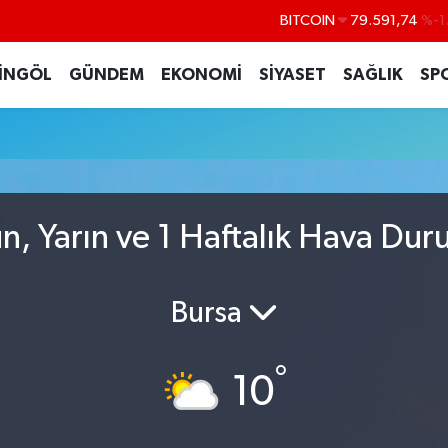
BITCOIN
79.591,74
%-1
DOLAR
45,43620
%0
İNGÖL
GÜNDEM
EKONOMİ
SİYASET
SAĞLIK
SP
EURO
53,38690
%0
STERLİN
61,60380
%0
G.ALTIN
6862,09000
%0
BİST100
14.598,00
, Yarın ve 1 Haftalık Hava Du
Bursa
°
10