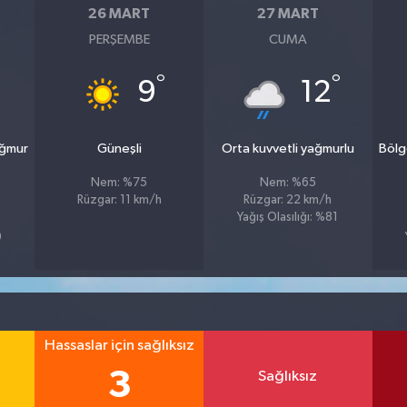
26 MART
27 MART
PERŞEMBE
CUMA
°
°
9
12
ağmur
Güneşli
Orta kuvvetli yağmurlu
Bölg
Nem: %75
Nem: %65
Rüzgar: 11 km/h
Rüzgar: 22 km/h
Yağış Olasılığı: %81
9
Hassaslar için sağlıksız
3
Sağlıksız