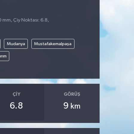
 0 mm, Çiy Noktası: 6.8,
Mudanya
Mustafakemalpaşa
ırım
ÇIY
GÖRÜŞ
6.8
9
km