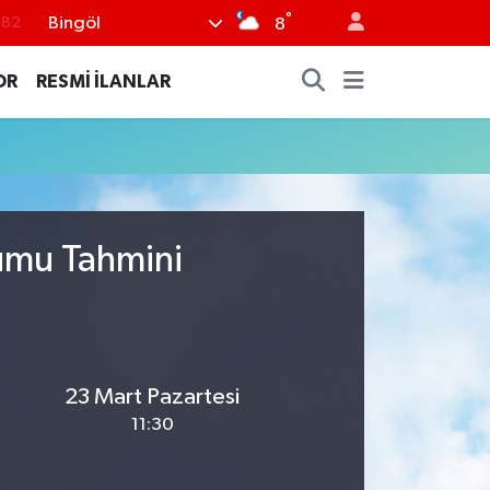
°
Bingöl
.82
8
.02
OR
RESMİ İLANLAR
.19
.18
.19
%0
rumu Tahmini
23 Mart Pazartesi
11:30