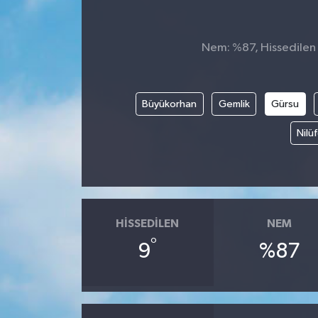
KİĞI
Nem: %87, Hissedilen S
MERKEZ
RESMİ İLANLAR
Büyükorhan
Gemlik
Gürsu
Nilü
SAĞLIK
SİYASET
SOLHAN
HISSEDILEN
NEM
SPOR
°
9
%87
YAYLADERE
YEDİSU