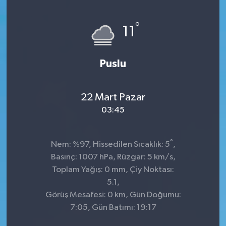
KİĞI
°
11
MERKEZ
Puslu
RESMİ İLANLAR
SAĞLIK
22 Mart Pazar
03:45
SİYASET
°
Nem: %97, Hissedilen Sıcaklık: 5
,
SOLHAN
Basınç: 1007 hPa, Rüzgar: 5 km/s,
Toplam Yağış: 0 mm, Çiy Noktası:
SPOR
5.1,
Görüş Mesafesi: 0 km, Gün Doğumu:
YAYLADERE
7:05, Gün Batımı: 19:17
YEDİSU