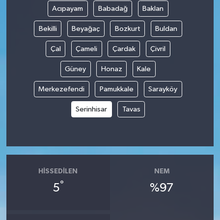
Acıpayam
Babadağ
Baklan
Bekilli
Beyağaç
Bozkurt
Buldan
Çal
Çameli
Çardak
Çivril
Güney
Honaz
Kale
Merkezefendi
Pamukkale
Sarayköy
Serinhisar
Tavas
HISSEDILEN
NEM
°
5
%97