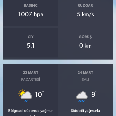
BASINÇ
RÜZGAR
1007
5
hpa
km/s
ÇIY
GÖRÜŞ
5.1
0
km
23 MART
24 MART
PAZARTESI
SALI
°
°
10
9
Bölgesel düzensiz yağmur
Şiddetli yağmurlu