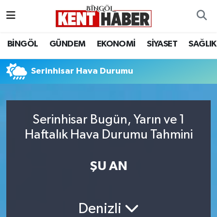
ADAKLI
Bingöl Nöbetçi Eczaneler
BİNGÖL
GÜNDEM
EKONOMİ
SİYASET
SAĞLIK
BİLİM-TEKNOLOJİ
Bingöl Hava Durumu
Serinhisar Hava Durumu
DÜNYA
Bingöl Namaz Vakitleri
EĞİTİM
Bingöl Trafik Yoğunluk Haritası
Serinhisar Bugün, Yarın ve 1
Haftalık Hava Durumu Tahmini
EKONOMİ
Süper Lig Puan Durumu ve Fikstür
GENÇ
Tüm Manşetler
ŞU AN
GÜNDEM
Son Dakika Haberleri
Denizli
KARLIOVA
Haber Arşivi