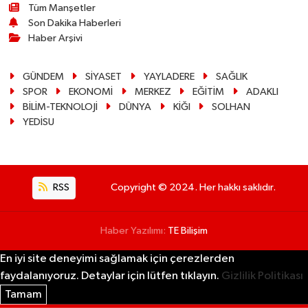
Tüm Manşetler
Son Dakika Haberleri
Haber Arşivi
GÜNDEM
SİYASET
YAYLADERE
SAĞLIK
SPOR
EKONOMİ
MERKEZ
EĞİTİM
ADAKLI
BİLİM-TEKNOLOJİ
DÜNYA
KİĞI
SOLHAN
YEDİSU
RSS
Copyright © 2024. Her hakkı saklıdır.
Haber Yazılımı:
TE Bilişim
En iyi site deneyimi sağlamak için çerezlerden
faydalanıyoruz. Detaylar için lütfen tıklayın.
Gizlilik Politikası
Tamam