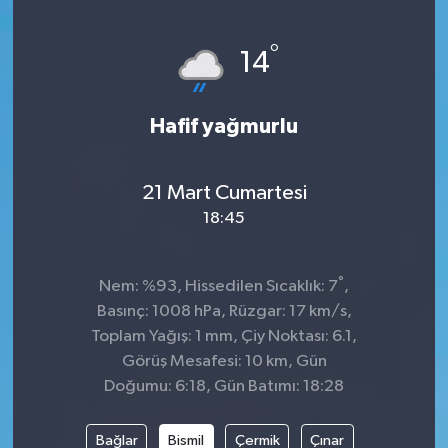
KİĞI
°
14
MERKEZ
Hafif yağmurlu
RESMİ İLANLAR
SAĞLIK
21 Mart Cumartesi
18:45
SİYASET
°
Nem: %93, Hissedilen Sıcaklık: 7
,
SOLHAN
Basınç: 1008 hPa, Rüzgar: 17 km/s,
Toplam Yağış: 1 mm, Çiy Noktası: 6.1,
SPOR
Görüş Mesafesi: 10 km, Gün
Doğumu: 6:18, Gün Batımı: 18:28
YAYLADERE
Bağlar
Bismil
Çermik
Çınar
YEDİSU