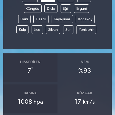
Çüngüş
Dicle
Eğil
Ergani
Hani
Hazro
Kayapınar
Kocaköy
Kulp
Lice
Silvan
Sur
Yenişehir
HISSEDILEN
NEM
°
7
%93
BASINÇ
RÜZGAR
1008
17
hpa
km/s