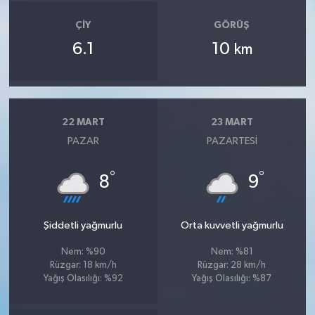
ÇIY
GÖRÜŞ
6.1
10
km
22 MART
23 MART
PAZAR
PAZARTESI
°
°
8
9
Şiddetli yağmurlu
Orta kuvvetli yağmurlu
Nem: %90
Nem: %81
Rüzgar: 18 km/h
Rüzgar: 28 km/h
Yağış Olasılığı: %92
Yağış Olasılığı: %87