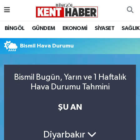
ADAKLI
Bingöl Nöbetçi Eczaneler
BİNGÖL
GÜNDEM
EKONOMİ
SİYASET
SAĞLIK
BİLİM-TEKNOLOJİ
Bingöl Hava Durumu
Bismil Hava Durumu
DÜNYA
Bingöl Namaz Vakitleri
EĞİTİM
Bingöl Trafik Yoğunluk Haritası
Bismil Bugün, Yarın ve 1 Haftalık
Hava Durumu Tahmini
EKONOMİ
Süper Lig Puan Durumu ve Fikstür
GENÇ
Tüm Manşetler
ŞU AN
GÜNDEM
Son Dakika Haberleri
Diyarbakır
KARLIOVA
Haber Arşivi