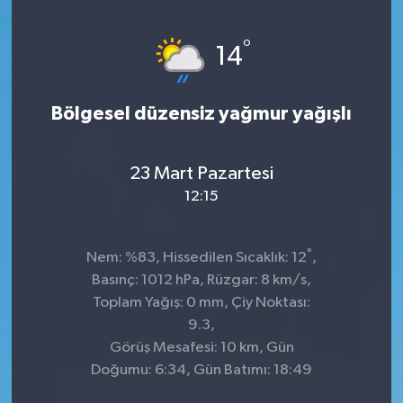
KİĞI
°
14
MERKEZ
Bölgesel düzensiz yağmur yağışlı
RESMİ İLANLAR
SAĞLIK
23 Mart Pazartesi
12:15
SİYASET
°
Nem: %83, Hissedilen Sıcaklık: 12
,
SOLHAN
Basınç: 1012 hPa, Rüzgar: 8 km/s,
Toplam Yağış: 0 mm, Çiy Noktası:
SPOR
9.3,
Görüş Mesafesi: 10 km, Gün
YAYLADERE
Doğumu: 6:34, Gün Batımı: 18:49
YEDİSU