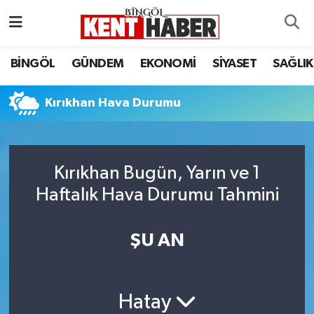
ADAKLI
Bingöl Nöbetçi Eczaneler
BİNGÖL
GÜNDEM
EKONOMİ
SİYASET
SAĞLIK
BİLİM-TEKNOLOJİ
Bingöl Hava Durumu
Kırıkhan Hava Durumu
DÜNYA
Bingöl Namaz Vakitleri
EĞİTİM
Bingöl Trafik Yoğunluk Haritası
Kırıkhan Bugün, Yarın ve 1
Haftalık Hava Durumu Tahmini
EKONOMİ
Süper Lig Puan Durumu ve Fikstür
GENÇ
Tüm Manşetler
ŞU AN
GÜNDEM
Son Dakika Haberleri
Hatay
KARLIOVA
Haber Arşivi