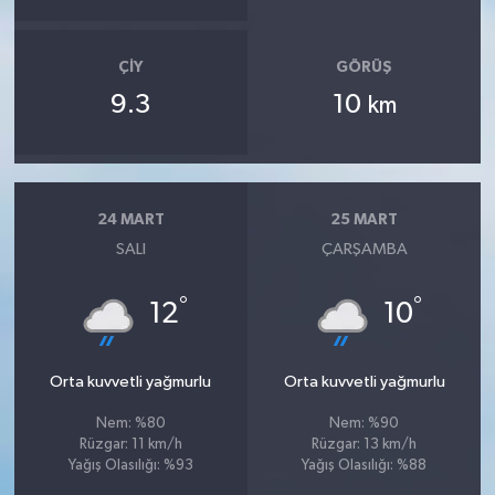
ÇIY
GÖRÜŞ
9.3
10
km
24 MART
25 MART
SALI
ÇARŞAMBA
°
°
12
10
Orta kuvvetli yağmurlu
Orta kuvvetli yağmurlu
Nem: %80
Nem: %90
Rüzgar: 11 km/h
Rüzgar: 13 km/h
Yağış Olasılığı: %93
Yağış Olasılığı: %88