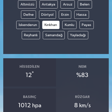
Altınözü
Antakya
Arsuz
Belen
Defne
Dörtyol
Erzin
Hassa
İskenderun
Kırıkhan
Kumlu
Payas
Reyhanlı
Samandağ
Yayladağı
HISSEDILEN
NEM
°
12
%83
BASINÇ
RÜZGAR
1012
8
hpa
km/s