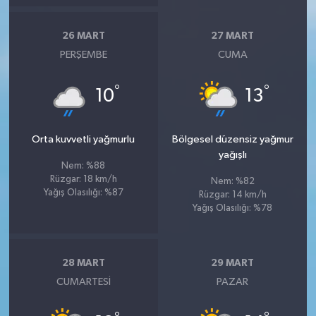
26 MART
27 MART
PERŞEMBE
CUMA
°
°
10
13
Orta kuvvetli yağmurlu
Bölgesel düzensiz yağmur
yağışlı
Nem: %88
Rüzgar: 18 km/h
Nem: %82
Yağış Olasılığı: %87
Rüzgar: 14 km/h
Yağış Olasılığı: %78
28 MART
29 MART
CUMARTESI
PAZAR