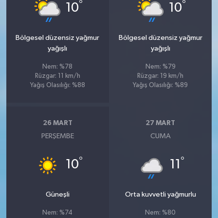
°
°
10
10
Bölgesel düzensiz yağmur
Bölgesel düzensiz yağmur
yağışlı
yağışlı
Nem: %78
Nem: %79
Rüzgar: 11 km/h
Rüzgar: 19 km/h
Yağış Olasılığı: %88
Yağış Olasılığı: %89
26 MART
27 MART
PERŞEMBE
CUMA
°
°
10
11
Güneşli
Orta kuvvetli yağmurlu
Nem: %74
Nem: %80