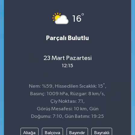
KİĞI
°
16
MERKEZ
Parçalı Bulutlu
RESMİ İLANLAR
SAĞLIK
23 Mart Pazartesi
12:15
SİYASET
°
Nem: %59, Hissedilen Sıcaklık: 15
,
SOLHAN
Basınç: 1009 hPa, Rüzgar: 8 km/s,
Çiy Noktası: 7.1,
SPOR
Görüş Mesafesi: 10 km, Gün
Doğumu: 7:10, Gün Batımı: 19:25
YAYLADERE
Aliağa
Balçova
Bayındır
Bayraklı
YEDİSU