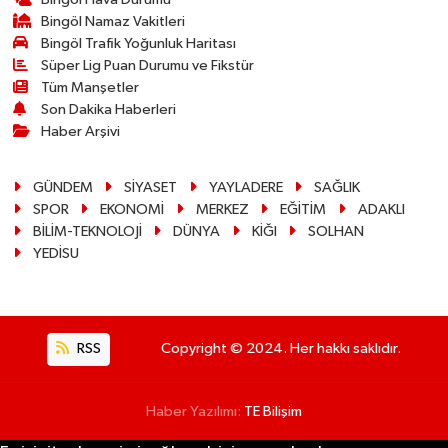
Bingöl Namaz Vakitleri
Bingöl Trafik Yoğunluk Haritası
Süper Lig Puan Durumu ve Fikstür
Tüm Manşetler
Son Dakika Haberleri
Haber Arşivi
GÜNDEM
SİYASET
YAYLADERE
SAĞLIK
SPOR
EKONOMİ
MERKEZ
EĞİTİM
ADAKLI
BİLİM-TEKNOLOJİ
DÜNYA
KİĞI
SOLHAN
YEDİSU
RSS
Copyright © 2024. Her hakkı saklıdır.
Haber Yazılımı:
TE Bilişim