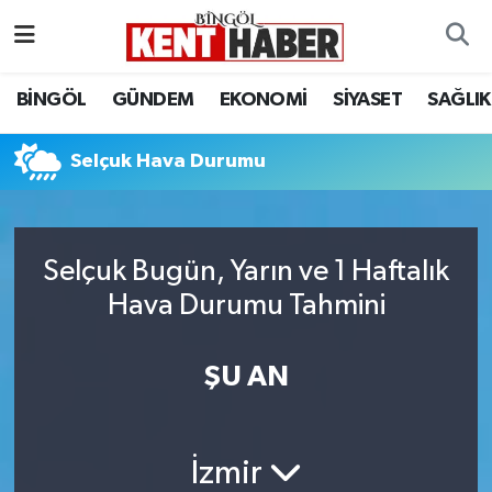
ADAKLI
Bingöl Nöbetçi Eczaneler
BİNGÖL
GÜNDEM
EKONOMİ
SİYASET
SAĞLIK
BİLİM-TEKNOLOJİ
Bingöl Hava Durumu
Selçuk Hava Durumu
DÜNYA
Bingöl Namaz Vakitleri
EĞİTİM
Bingöl Trafik Yoğunluk Haritası
Selçuk Bugün, Yarın ve 1 Haftalık
Hava Durumu Tahmini
EKONOMİ
Süper Lig Puan Durumu ve Fikstür
GENÇ
Tüm Manşetler
ŞU AN
GÜNDEM
Son Dakika Haberleri
İzmir
KARLIOVA
Haber Arşivi