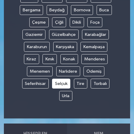
Bergama
Beydağ
Bornova
Buca
Çeşme
Çiğli
Dikili
Foça
Gaziemir
Güzelbahçe
Karabağlar
Karaburun
Karşıyaka
Kemalpaşa
Kiraz
Kınık
Konak
Menderes
Menemen
Narlıdere
Ödemiş
Seferihisar
Selçuk
Tire
Torbalı
Urla
HISSEDILEN
NEM