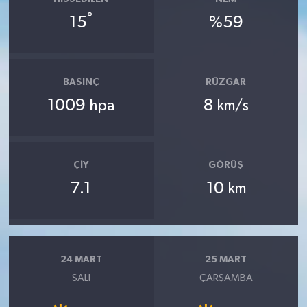
°
15
%59
BASINÇ
RÜZGAR
1009
8
hpa
km/s
ÇIY
GÖRÜŞ
7.1
10
km
24 MART
25 MART
SALI
ÇARŞAMBA