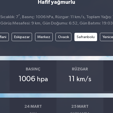
Hafif yağmurlu
°
ıcaklık: 7
, Basınç: 1006 hPa, Rüzgar: 11 km/s, Toplam Yağış:
Görüş Mesafesi: 9 km, Gün Doğumu: 6:52, Gün Batımı: 19:03
flani
Eskipazar
Merkez
Ovacık
Safranbolu
Yenic
BASINÇ
RÜZGAR
1006
11
hpa
km/s
24 MART
25 MART