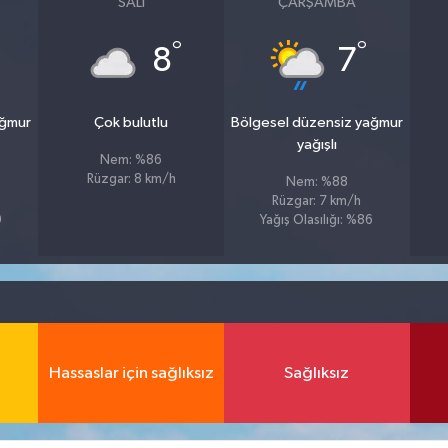
SALI
ÇARŞAMBA
°
°
8
7
ağmur
Çok bulutlu
Bölgesel düzensiz yağmur
yağışlı
Nem: %86
Rüzgar: 8 km/h
Nem: %88
Rüzgar: 7 km/h
9
Yağış Olasılığı: %86
Hassaslar için sağlıksız
Sağlıksız