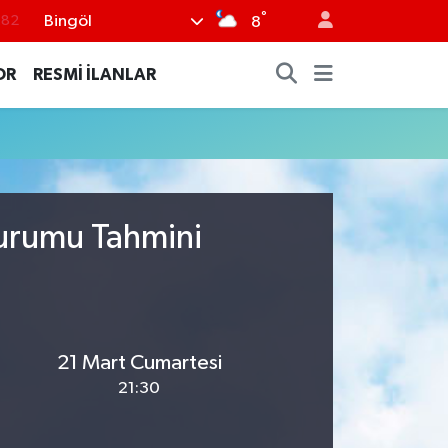
°
Bingöl
.82
8
.02
OR
RESMİ İLANLAR
.19
.18
.19
%0
Durumu Tahmini
21 Mart Cumartesi
21:30