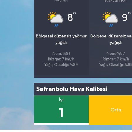
PAZAR
PAZARTESI
°
°
8
9
Bölgesel düzensiz yağmur
Bölgesel düzensiz y
yağışlı
yağışlı
Nem: %91
Nem: %87
Rüzgar: 7 km/h
Rüzgar: 7 km/h
Yağış Olasılığı: %89
Yağış Olasılığı: %8
Safranbolu Hava Kalitesi
İyi
1
Orta