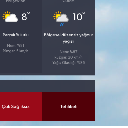
PERŞEMBE
CUMA
°
°
8
10
Parçalı Bulutlu
Bölgesel düzensiz yağmur
yağışlı
Nem: %81
Rüzgar: 5 km/h
Nem: %67
Rüzgar: 20 km/h
Yağış Olasılığı: %86
Çok Sağlıksız
Tehlikeli