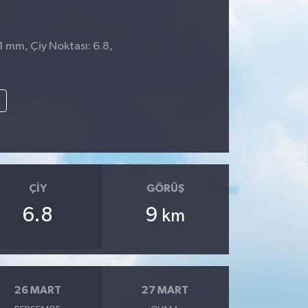
 1 mm, Çiy Noktası: 6.8,
e
ÇIY
GÖRÜŞ
6.8
9
km
26 MART
27 MART