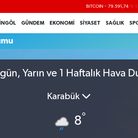
BITCOIN
79.591,74
%-1
DOLAR
45,43620
%0
İNGÖL
GÜNDEM
EKONOMİ
SİYASET
SAĞLIK
SP
EURO
53,38690
%0
umu
STERLİN
61,60380
%0
G.ALTIN
6862,09000
%0
BİST100
14.598,00
gün, Yarın ve 1 Haftalık Hava 
Karabük
°
8