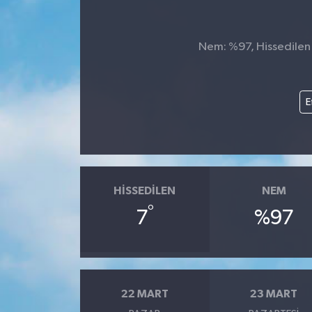
KİĞI
Nem: %97, Hissedilen S
MERKEZ
RESMİ İLANLAR
E
SAĞLIK
SİYASET
HISSEDILEN
NEM
SOLHAN
°
7
%97
SPOR
YAYLADERE
22 MART
23 MART
YEDİSU