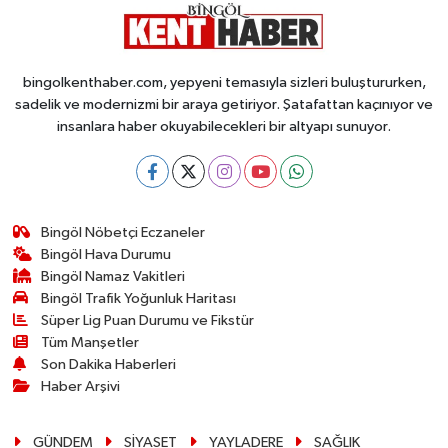
bingolkenthaber.com, yepyeni temasıyla sizleri buluştururken,
sadelik ve modernizmi bir araya getiriyor. Şatafattan kaçınıyor ve
insanlara haber okuyabilecekleri bir altyapı sunuyor.
Bingöl Nöbetçi Eczaneler
Bingöl Hava Durumu
Bingöl Namaz Vakitleri
Bingöl Trafik Yoğunluk Haritası
Süper Lig Puan Durumu ve Fikstür
Tüm Manşetler
Son Dakika Haberleri
Haber Arşivi
GÜNDEM
SİYASET
YAYLADERE
SAĞLIK