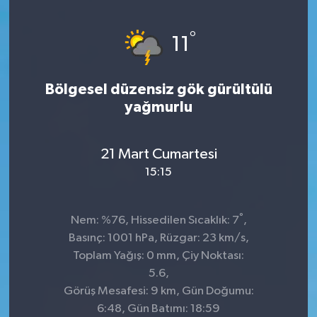
KİĞI
°
11
MERKEZ
Bölgesel düzensiz gök gürültülü
RESMİ İLANLAR
yağmurlu
SAĞLIK
21 Mart Cumartesi
SİYASET
15:15
SOLHAN
°
Nem: %76, Hissedilen Sıcaklık: 7
,
Basınç: 1001 hPa, Rüzgar: 23 km/s,
SPOR
Toplam Yağış: 0 mm, Çiy Noktası:
5.6,
YAYLADERE
Görüş Mesafesi: 9 km, Gün Doğumu:
6:48, Gün Batımı: 18:59
YEDİSU