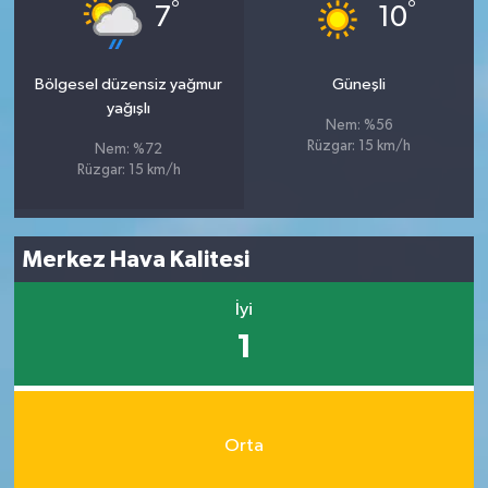
°
°
7
10
Bölgesel düzensiz yağmur
Güneşli
yağışlı
Nem: %56
Rüzgar: 15 km/h
Nem: %72
Rüzgar: 15 km/h
Merkez Hava Kalitesi
İyi
1
Orta