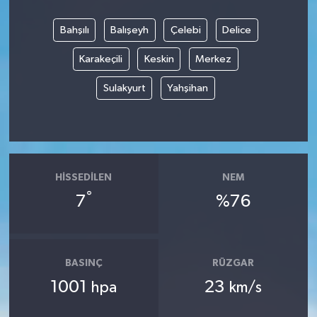
Bahşılı
Balışeyh
Çelebi
Delice
Karakeçili
Keskin
Merkez
Sulakyurt
Yahşihan
HISSEDILEN
NEM
°
7
%76
BASINÇ
RÜZGAR
1001
23
hpa
km/s