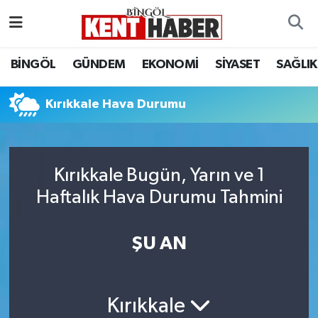
ADAKLI
Bingöl Nöbetçi Eczaneler
BİNGÖL
GÜNDEM
EKONOMİ
SİYASET
SAĞLIK
BİLİM-TEKNOLOJİ
Bingöl Hava Durumu
Kırıkkale Hava Durumu
DÜNYA
Bingöl Namaz Vakitleri
EĞİTİM
Bingöl Trafik Yoğunluk Haritası
Kırıkkale Bugün, Yarın ve 1
Haftalık Hava Durumu Tahmini
EKONOMİ
Süper Lig Puan Durumu ve Fikstür
GENÇ
Tüm Manşetler
ŞU AN
GÜNDEM
Son Dakika Haberleri
Kırıkkale
KARLIOVA
Haber Arşivi