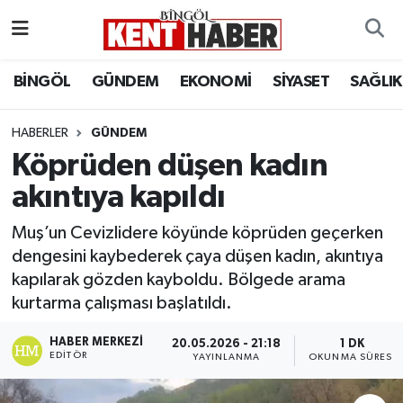
ADAKLI
Bingöl Nöbetçi Eczaneler
BİNGÖL
GÜNDEM
EKONOMİ
SİYASET
SAĞLIK
BİLİM-TEKNOLOJİ
Bingöl Hava Durumu
HABERLER
GÜNDEM
Köprüden düşen kadın
DÜNYA
Bingöl Namaz Vakitleri
akıntıya kapıldı
EĞİTİM
Bingöl Trafik Yoğunluk Haritası
Muş’un Cevizlidere köyünde köprüden geçerken
EKONOMİ
Süper Lig Puan Durumu ve Fikstür
dengesini kaybederek çaya düşen kadın, akıntıya
kapılarak gözden kayboldu. Bölgede arama
GENÇ
Tüm Manşetler
kurtarma çalışması başlatıldı.
GÜNDEM
Son Dakika Haberleri
HABER MERKEZI
20.05.2026 - 21:18
1 DK
EDITÖR
YAYINLANMA
OKUNMA SÜRESI
KARLIOVA
Haber Arşivi