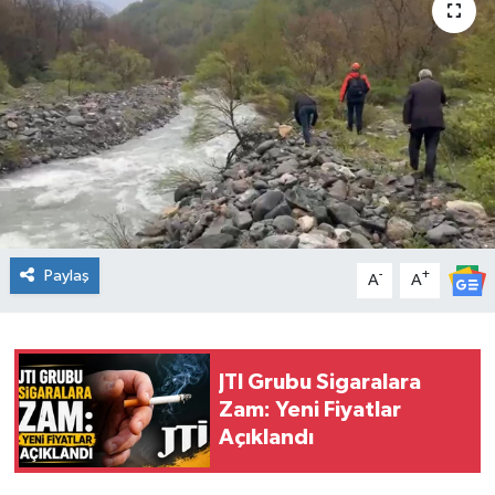
KİĞI
MERKEZ
RESMİ İLANLAR
SAĞLIK
SİYASET
Paylaş
-
+
A
A
SOLHAN
SPOR
JTI Grubu Sigaralara
Zam: Yeni Fiyatlar
YAYLADERE
Açıklandı
YEDİSU