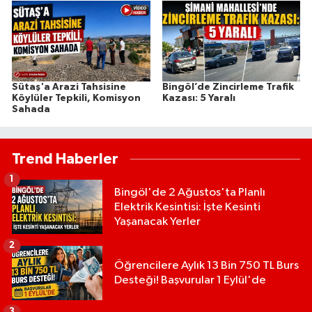
Sütaş'a Arazi Tahsisine
Bingöl’de Zincirleme Trafik
Köylüler Tepkili, Komisyon
Kazası: 5 Yaralı
Sahada
Trend Haberler
1
Bingöl'de 2 Ağustos'ta Planlı
Elektrik Kesintisi: İşte Kesinti
Yaşanacak Yerler
2
Öğrencilere Aylık 13 Bin 750 TL Burs
Desteği! Başvurular 1 Eylül'de
3