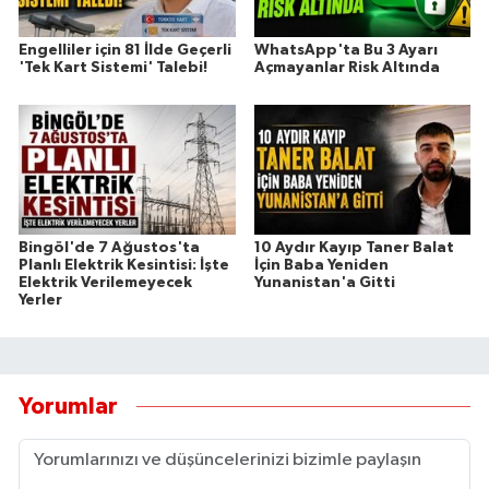
Engelliler için 81 İlde Geçerli
WhatsApp'ta Bu 3 Ayarı
'Tek Kart Sistemi' Talebi!
Açmayanlar Risk Altında
Bingöl'de 7 Ağustos'ta
10 Aydır Kayıp Taner Balat
Planlı Elektrik Kesintisi: İşte
İçin Baba Yeniden
Elektrik Verilemeyecek
Yunanistan'a Gitti
Yerler
Yorumlar