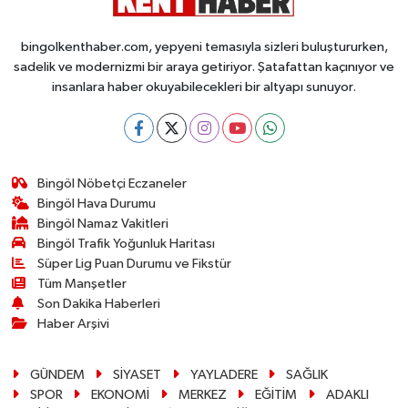
bingolkenthaber.com, yepyeni temasıyla sizleri buluştururken,
sadelik ve modernizmi bir araya getiriyor. Şatafattan kaçınıyor ve
insanlara haber okuyabilecekleri bir altyapı sunuyor.
Bingöl Nöbetçi Eczaneler
Bingöl Hava Durumu
Bingöl Namaz Vakitleri
Bingöl Trafik Yoğunluk Haritası
Süper Lig Puan Durumu ve Fikstür
Tüm Manşetler
Son Dakika Haberleri
Haber Arşivi
GÜNDEM
SİYASET
YAYLADERE
SAĞLIK
SPOR
EKONOMİ
MERKEZ
EĞİTİM
ADAKLI