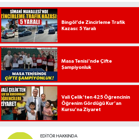
Bingöl’de Zincirleme Trafik
Kazası: 5 Yaralı
Masa Tenisi'nde Çifte
Şampiyonluk
Vali Çelik'ten 425 Öğrencinin
Öğrenim Gördüğü Kur'an
Kursu'na Ziyaret
EDITÖR HAKKINDA