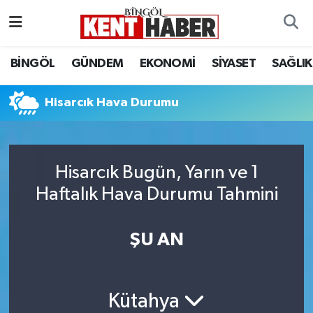
ADAKLI
Bingöl Nöbetçi Eczaneler
BİNGÖL
GÜNDEM
EKONOMİ
SİYASET
SAĞLIK
BİLİM-TEKNOLOJİ
Bingöl Hava Durumu
Hisarcık Hava Durumu
DÜNYA
Bingöl Namaz Vakitleri
EĞİTİM
Bingöl Trafik Yoğunluk Haritası
Hisarcık Bugün, Yarın ve 1
Haftalık Hava Durumu Tahmini
EKONOMİ
Süper Lig Puan Durumu ve Fikstür
GENÇ
Tüm Manşetler
ŞU AN
GÜNDEM
Son Dakika Haberleri
Kütahya
KARLIOVA
Haber Arşivi