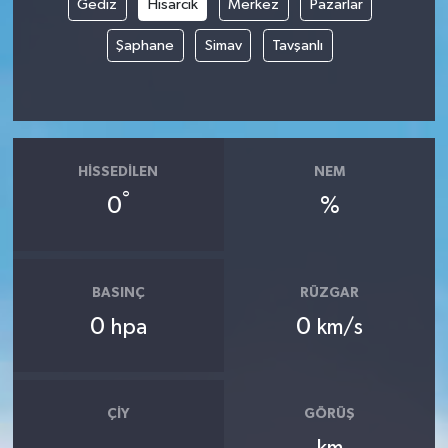
Gediz
Hisarcık
Merkez
Pazarlar
Şaphane
Simav
Tavşanlı
HISSEDILEN
NEM
°
0
%
BASINÇ
RÜZGAR
0
0
hpa
km/s
ÇIY
GÖRÜŞ