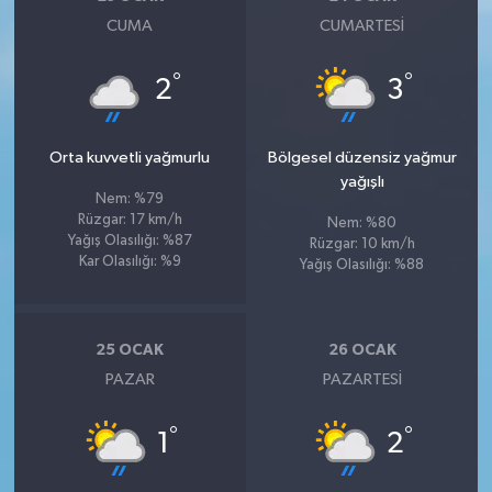
CUMA
CUMARTESI
°
°
2
3
Orta kuvvetli yağmurlu
Bölgesel düzensiz yağmur
yağışlı
Nem: %79
Rüzgar: 17 km/h
Nem: %80
Yağış Olasılığı: %87
Rüzgar: 10 km/h
Kar Olasılığı: %9
Yağış Olasılığı: %88
25 OCAK
26 OCAK
PAZAR
PAZARTESI
°
°
1
2