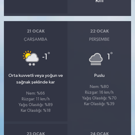
km
21 OCAK
22 OCAK
ÇARŞAMBA
PERŞEMBE
°
°
-1
1
Orta kuvvetli veya yoğun ve
Puslu
sağnak şeklinde kar
Nem: %80
Rüzgar: 16 km/h
Nem: %66
Yağış Olasılığı: %70
Rüzgar: 11 km/h
Kar Olasılığı: %39
Yağış Olasılığı: %89
Kar Olasılığı: %18
23 OCAK
24 OCAK