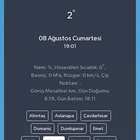
KİĞI
°
2
MERKEZ
08 Ağustos Cumartesi
RESMİ İLANLAR
19:01
SAĞLIK
°
Nem: %, Hissedilen Sıcaklık: 0
,
SİYASET
Basınç: 0 hPa, Rüzgar: 0 km/s, Çiy
Noktası: ,
SOLHAN
Görüş Mesafesi: km, Gün Doğumu:
8:19, Gün Batımı: 18:11
SPOR
Altıntaş
Aslanapa
Çavdarhisar
YAYLADERE
Domaniç
Dumlupınar
Emet
YEDİSU