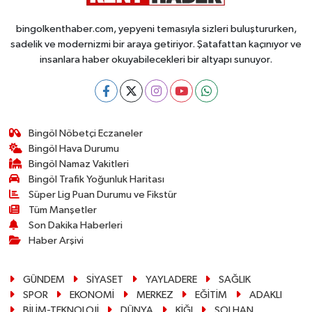
bingolkenthaber.com, yepyeni temasıyla sizleri buluştururken,
sadelik ve modernizmi bir araya getiriyor. Şatafattan kaçınıyor ve
insanlara haber okuyabilecekleri bir altyapı sunuyor.
Bingöl Nöbetçi Eczaneler
Bingöl Hava Durumu
Bingöl Namaz Vakitleri
Bingöl Trafik Yoğunluk Haritası
Süper Lig Puan Durumu ve Fikstür
Tüm Manşetler
Son Dakika Haberleri
Haber Arşivi
GÜNDEM
SİYASET
YAYLADERE
SAĞLIK
SPOR
EKONOMİ
MERKEZ
EĞİTİM
ADAKLI
BİLİM-TEKNOLOJİ
DÜNYA
KİĞI
SOLHAN