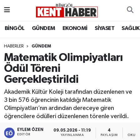
ADAKLI
Bingöl Nöbetçi Eczaneler
BİNGÖL
GÜNDEM
EKONOMİ
SİYASET
SAĞLIK
BİLİM-TEKNOLOJİ
Bingöl Hava Durumu
HABERLER
GÜNDEM
Matematik Olimpiyatları
DÜNYA
Bingöl Namaz Vakitleri
Ödül Töreni
EĞİTİM
Bingöl Trafik Yoğunluk Haritası
Gerçekleştirildi
EKONOMİ
Süper Lig Puan Durumu ve Fikstür
Akademik Kültür Koleji tarafından düzenlenen ve
3 bin 576 öğrencinin katıldığı Matematik
GENÇ
Tüm Manşetler
Olimpiyatları’nın ardından dereceye giren
öğrencilere ödülleri düzenlenen törenle verildi.
GÜNDEM
Son Dakika Haberleri
EYLEM ÖZEN
09.05.2026 - 11:19
4
KARLIOVA
Haber Arşivi
EDITÖR
YAYINLANMA
PAYLAŞIM
OKUNM