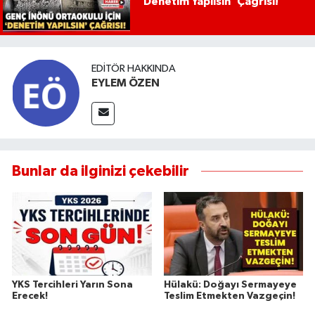
‘Denetim Yapılsın’ Çağrısı!
EDITÖR HAKKINDA
EYLEM ÖZEN
Bunlar da ilginizi çekebilir
YKS Tercihleri Yarın Sona
Hülakü: Doğayı Sermayeye
Erecek!
Teslim Etmekten Vazgeçin!