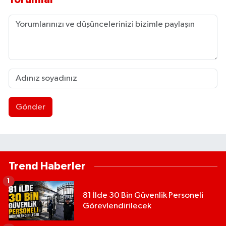
Gönder
Trend Haberler
1
81 İlde 30 Bin Güvenlik Personeli
Görevlendirilecek