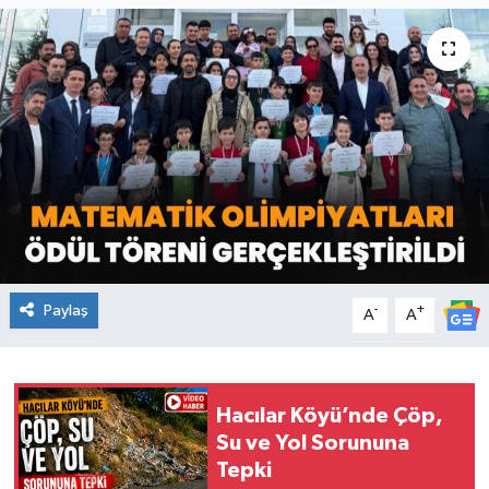
KİĞI
MERKEZ
RESMİ İLANLAR
SAĞLIK
SİYASET
Paylaş
-
+
A
A
SOLHAN
SPOR
Hacılar Köyü’nde Çöp,
YAYLADERE
Su ve Yol Sorununa
Tepki
YEDİSU