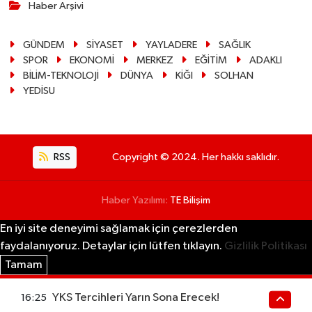
Haber Arşivi
GÜNDEM
SİYASET
YAYLADERE
SAĞLIK
SPOR
EKONOMİ
MERKEZ
EĞİTİM
ADAKLI
BİLİM-TEKNOLOJİ
DÜNYA
KİĞI
SOLHAN
YEDİSU
RSS
Copyright © 2024. Her hakkı saklıdır.
Haber Yazılımı:
TE Bilişim
En iyi site deneyimi sağlamak için çerezlerden
faydalanıyoruz. Detaylar için lütfen tıklayın.
Gizlilik Politikası
Tamam
YKS Tercihleri Yarın Sona Erecek!
16:25