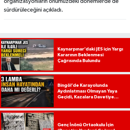
organizasyonların önümüzdeki dönemlerde de
sürdürüleceğini açıkladı.
Kaynarpınar’daki JES için Yargı
Kararının Beklenmesi
Çağrısında Bulundu
Bingöl’de Karayolunda
Aydınlatması Olmayan Yaya
Geçidi, Kazalara Davetiye
Çıkarıyor!
Genç İnönü Ortaokulu İçin