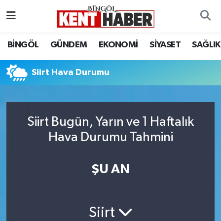
ADAKLI
Bingöl Nöbetçi Eczaneler
BİNGÖL
GÜNDEM
EKONOMİ
SİYASET
SAĞLIK
BİLİM-TEKNOLOJİ
Bingöl Hava Durumu
Siirt Hava Durumu
DÜNYA
Bingöl Namaz Vakitleri
EĞİTİM
Bingöl Trafik Yoğunluk Haritası
Siirt Bugün, Yarın ve 1 Haftalık
Hava Durumu Tahmini
EKONOMİ
Süper Lig Puan Durumu ve Fikstür
GENÇ
Tüm Manşetler
ŞU AN
GÜNDEM
Son Dakika Haberleri
Siirt
KARLIOVA
Haber Arşivi