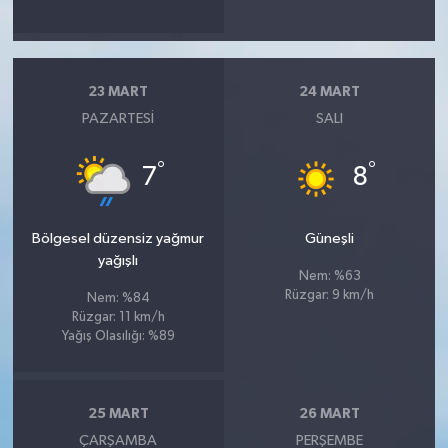
23 MART
24 MART
PAZARTESI
SALI
°
°
7
8
Bölgesel düzensiz yağmur
Güneşli
yağışlı
Nem: %63
Rüzgar: 9 km/h
Nem: %84
Rüzgar: 11 km/h
Yağış Olasılığı: %89
25 MART
26 MART
ÇARŞAMBA
PERŞEMBE