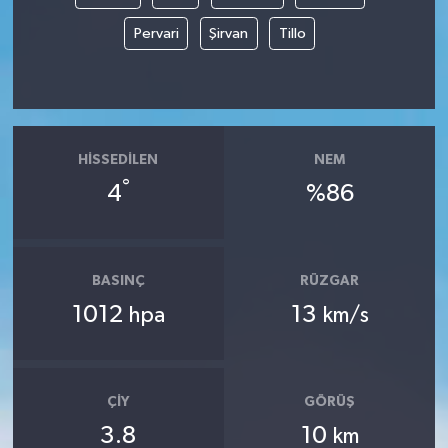
Pervari
Şirvan
Tillo
HISSEDILEN
NEM
°
4
%86
BASINÇ
RÜZGAR
1012
13
hpa
km/s
ÇIY
GÖRÜŞ
3.8
10
km