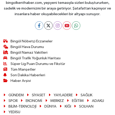
bingolkenthaber.com, yepyeni temasıyla sizleri buluştururken,
sadelik ve modernizmi bir araya getiriyor. Şatafattan kaçınıyor ve
insanlara haber okuyabilecekleri bir altyapı sunuyor.
Bingöl Nöbetçi Eczaneler
Bingöl Hava Durumu
Bingöl Namaz Vakitleri
Bingöl Trafik Yoğunluk Haritası
Süper Lig Puan Durumu ve Fikstür
Tüm Manşetler
Son Dakika Haberleri
Haber Arşivi
GÜNDEM
SİYASET
YAYLADERE
SAĞLIK
SPOR
EKONOMİ
MERKEZ
EĞİTİM
ADAKLI
BİLİM-TEKNOLOJİ
DÜNYA
KİĞI
SOLHAN
YEDİSU