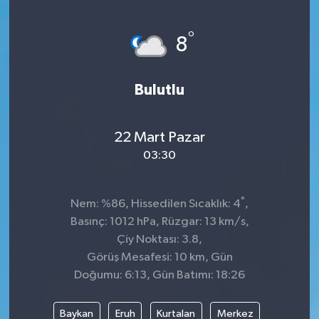
KİĞI
°
8
MERKEZ
Bulutlu
RESMİ İLANLAR
SAĞLIK
22 Mart Pazar
03:30
SİYASET
°
Nem: %86, Hissedilen Sıcaklık: 4
,
SOLHAN
Basınç: 1012 hPa, Rüzgar: 13 km/s,
Çiy Noktası: 3.8,
SPOR
Görüş Mesafesi: 10 km, Gün
Doğumu: 6:13, Gün Batımı: 18:26
YAYLADERE
Baykan
Eruh
Kurtalan
Merkez
YEDİSU