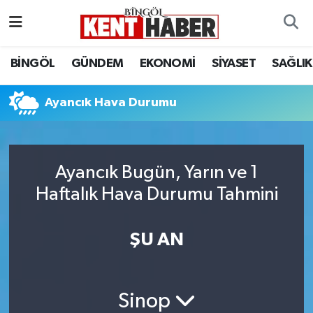
ADAKLI
Bingöl Nöbetçi Eczaneler
BİNGÖL
GÜNDEM
EKONOMİ
SİYASET
SAĞLIK
BİLİM-TEKNOLOJİ
Bingöl Hava Durumu
Ayancık Hava Durumu
DÜNYA
Bingöl Namaz Vakitleri
EĞİTİM
Bingöl Trafik Yoğunluk Haritası
Ayancık Bugün, Yarın ve 1
Haftalık Hava Durumu Tahmini
EKONOMİ
Süper Lig Puan Durumu ve Fikstür
GENÇ
Tüm Manşetler
ŞU AN
GÜNDEM
Son Dakika Haberleri
Sinop
KARLIOVA
Haber Arşivi