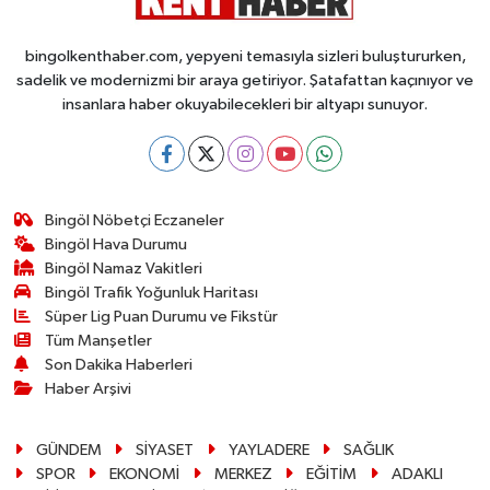
bingolkenthaber.com, yepyeni temasıyla sizleri buluştururken,
sadelik ve modernizmi bir araya getiriyor. Şatafattan kaçınıyor ve
insanlara haber okuyabilecekleri bir altyapı sunuyor.
Bingöl Nöbetçi Eczaneler
Bingöl Hava Durumu
Bingöl Namaz Vakitleri
Bingöl Trafik Yoğunluk Haritası
Süper Lig Puan Durumu ve Fikstür
Tüm Manşetler
Son Dakika Haberleri
Haber Arşivi
GÜNDEM
SİYASET
YAYLADERE
SAĞLIK
SPOR
EKONOMİ
MERKEZ
EĞİTİM
ADAKLI