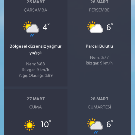
25 MART
26 MART
ÇARŞAMBA
PERŞEMBE
°
°
4
6
Bölgesel düzensiz yağmur
Parçalı Bulutlu
yağışlı
Nem: %77
Rüzgar: 9 km/h
Nem: %88
Rüzgar: 9 km/h
Yağış Olasılığı: %89
27 MART
28 MART
CUMA
CUMARTESI
°
°
10
6