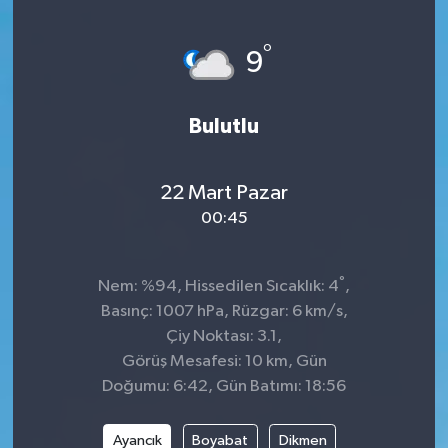
KİĞI
°
9
MERKEZ
Bulutlu
RESMİ İLANLAR
SAĞLIK
22 Mart Pazar
00:45
SİYASET
°
Nem: %94, Hissedilen Sıcaklık: 4
,
SOLHAN
Basınç: 1007 hPa, Rüzgar: 6 km/s,
Çiy Noktası: 3.1,
SPOR
Görüş Mesafesi: 10 km, Gün
Doğumu: 6:42, Gün Batımı: 18:56
YAYLADERE
Ayancık
Boyabat
Dikmen
YEDİSU