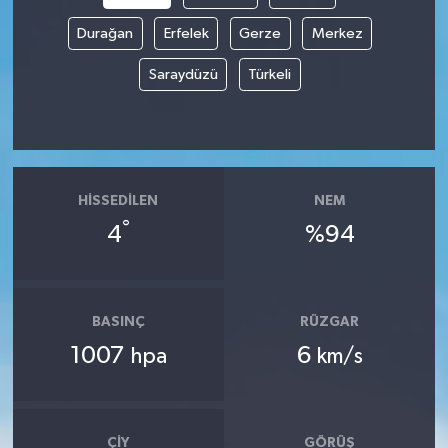
Durağan
Erfelek
Gerze
Merkez
Saraydüzü
Türkeli
HISSEDILEN
NEM
°
4
%94
BASINÇ
RÜZGAR
1007
6
hpa
km/s
ÇIY
GÖRÜŞ