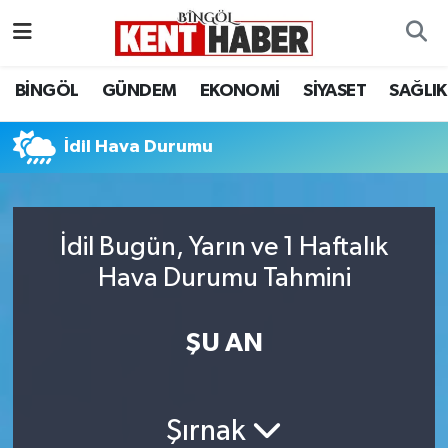
ADAKLI
Bingöl Nöbetçi Eczaneler
BİNGÖL
GÜNDEM
EKONOMİ
SİYASET
SAĞLIK
BİLİM-TEKNOLOJİ
Bingöl Hava Durumu
İdil Hava Durumu
DÜNYA
Bingöl Namaz Vakitleri
EĞİTİM
Bingöl Trafik Yoğunluk Haritası
İdil Bugün, Yarın ve 1 Haftalık
Hava Durumu Tahmini
EKONOMİ
Süper Lig Puan Durumu ve Fikstür
GENÇ
Tüm Manşetler
ŞU AN
GÜNDEM
Son Dakika Haberleri
Şırnak
KARLIOVA
Haber Arşivi