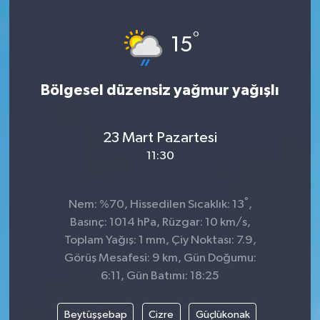
KİĞI
°
15
MERKEZ
Bölgesel düzensiz yağmur yağışlı
RESMİ İLANLAR
SAĞLIK
23 Mart Pazartesi
11:30
SİYASET
°
Nem: %70, Hissedilen Sıcaklık: 13
,
SOLHAN
Basınç: 1014 hPa, Rüzgar: 10 km/s,
Toplam Yağış: 1 mm, Çiy Noktası: 7.9,
SPOR
Görüş Mesafesi: 9 km, Gün Doğumu:
6:11, Gün Batımı: 18:25
YAYLADERE
Beytüşşebap
Cizre
Güçlükonak
YEDİSU