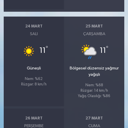
24 MART
25 MART
SALI
ÇARŞAMBA
°
°
11
11
Güneşli
Bölgesel düzensiz yağmur
yağışlı
Nem: %62
Rüzgar: 8 km/h
Nem: %68
Rüzgar: 14 km/h
Yağış Olasılığı: %86
26 MART
27 MART
PERŞEMBE
CUMA