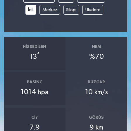
İdil
Merkez
Silopi
Uludere
HISSEDILEN
NEM
°
13
%70
BASINÇ
RÜZGAR
1014
10
hpa
km/s
ÇIY
GÖRÜŞ
7.9
9
km