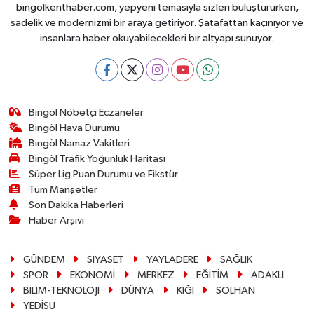
bingolkenthaber.com, yepyeni temasıyla sizleri buluştururken,
sadelik ve modernizmi bir araya getiriyor. Şatafattan kaçınıyor ve
insanlara haber okuyabilecekleri bir altyapı sunuyor.
Bingöl Nöbetçi Eczaneler
Bingöl Hava Durumu
Bingöl Namaz Vakitleri
Bingöl Trafik Yoğunluk Haritası
Süper Lig Puan Durumu ve Fikstür
Tüm Manşetler
Son Dakika Haberleri
Haber Arşivi
GÜNDEM
SİYASET
YAYLADERE
SAĞLIK
SPOR
EKONOMİ
MERKEZ
EĞİTİM
ADAKLI
BİLİM-TEKNOLOJİ
DÜNYA
KİĞI
SOLHAN
YEDİSU