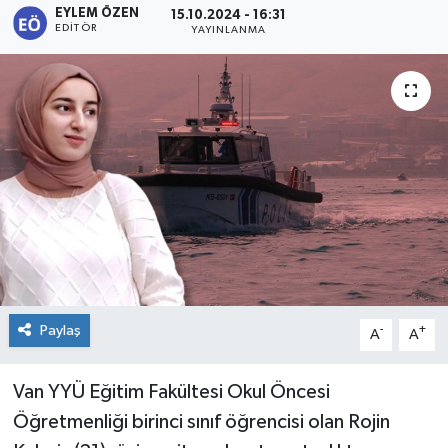
EYLEM ÖZEN
15.10.2024 - 16:31
EDITÖR
YAYINLANMA
KİĞI
MERKEZ
RESMİ İLANLAR
SAĞLIK
SİYASET
SOLHAN
Paylaş
-
+
A
A
SPOR
Van YYÜ Eğitim Fakültesi Okul Öncesi
YAYLADERE
Öğretmenliği birinci sınıf öğrencisi olan Rojin
YEDİSU