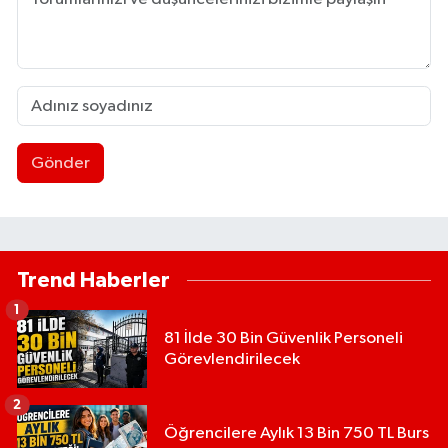
Gönder
Trend Haberler
1
81 İlde 30 Bin Güvenlik Personeli
Görevlendirilecek
2
Öğrencilere Aylık 13 Bin 750 TL Burs