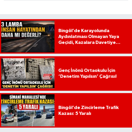
Bingöl’de Karayolunda
Aydınlatması Olmayan Yaya
Geçidi, Kazalara Davetiye
Çıkarıyor!
Genç İnönü Ortaokulu İçin
‘Denetim Yapılsın’ Çağrısı!
Bingöl’de Zincirleme Trafik
Kazası: 5 Yaralı