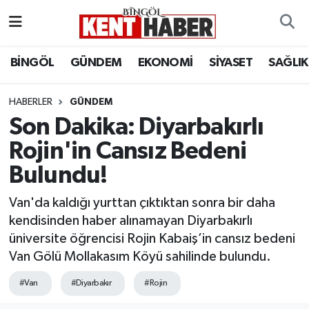
ADAKLI
Bingöl Nöbetçi Eczaneler
BİNGÖL
GÜNDEM
EKONOMİ
SİYASET
SAĞLIK
BİLİM-TEKNOLOJİ
Bingöl Hava Durumu
HABERLER
GÜNDEM
Son Dakika: Diyarbakırlı
DÜNYA
Bingöl Namaz Vakitleri
Rojin'in Cansız Bedeni
EĞİTİM
Bingöl Trafik Yoğunluk Haritası
Bulundu!
EKONOMİ
Süper Lig Puan Durumu ve Fikstür
Van'da kaldığı yurttan çıktıktan sonra bir daha
kendisinden haber alınamayan Diyarbakırlı
GENÇ
Tüm Manşetler
üniversite öğrencisi Rojin Kabaiş’in cansız bedeni
Van Gölü Mollakasım Köyü sahilinde bulundu.
GÜNDEM
Son Dakika Haberleri
#Van
#Diyarbakır
#Rojin
KARLIOVA
Haber Arşivi