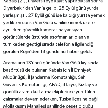
Kabaiş (21), üniversiteye kayıt yaptırdıktan sonra
Diyarbakır’dan Van’a gelip, 25 Eylül günü yurda
yerleşmişti. 27 Eylül günü ise kaldığı yurtta yemek
yedikten sonra Van Gölü sahiline inmek üzere
ayrılırken güvenlik kamerasına yansıyan
görüntülerde üstünde eşofmanları olan ve
turnikeden geçtiği sırada telefonla ilgilendiği
görülen Rojin’den 18 günde acı haber geldi.
Aramaların 13’üncü gününde Van Gölü kıyısında
başörtüsü de bulunan Kabaiş için İl Emniyet
Müdürlüğü, İl Jandarma Komutanlığı, Sahil
Güvenlik Komutanlığı, AFAD, itfaiye, Kızılay ve
gönüllü arama kurtarma ekiplerince yürütülen
çalışmalar devam ederken, Tuşba ilçesine bağlı
Mollakasım Mahallesi sahilinde ceset olduğu