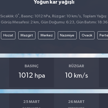
Yoğun kar yağışlı
°
ıcaklık: 0
, Basınç: 1012 hPa, Rüzgar: 10 km/s, Toplam Yağış:
Görüş Mesafesi: 2 km, Gün Doğumu: 6:23, Gün Batımı: 18:36
Hozat
Mazgirt
Merkez
Nazımiye
Ovacık
Pert
BASINÇ
RÜZGAR
1012
10
hpa
km/s
25 MART
26 MART