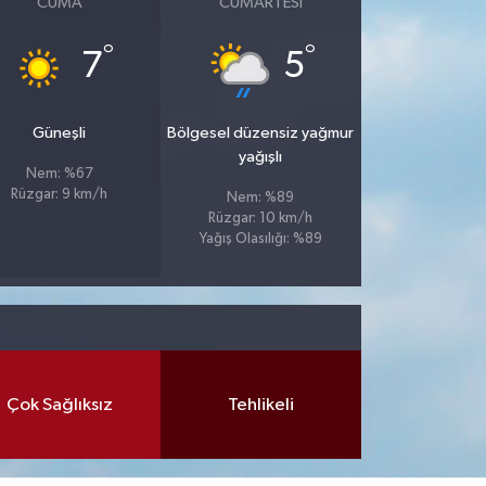
CUMA
CUMARTESI
°
°
7
5
Güneşli
Bölgesel düzensiz yağmur
yağışlı
Nem: %67
Rüzgar: 9 km/h
Nem: %89
Rüzgar: 10 km/h
Yağış Olasılığı: %89
Çok Sağlıksız
Tehlikeli