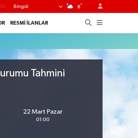
°
Bingöl
.82
8
.02
OR
RESMİ İLANLAR
.19
.18
.19
%0
Durumu Tahmini
22 Mart Pazar
01:00