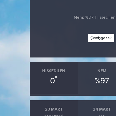
KİĞI
Nem: %97, Hissedilen S
MERKEZ
RESMİ İLANLAR
Çemişgezek
SAĞLIK
SİYASET
HISSEDILEN
NEM
SOLHAN
°
0
%97
SPOR
YAYLADERE
23 MART
24 MART
YEDİSU