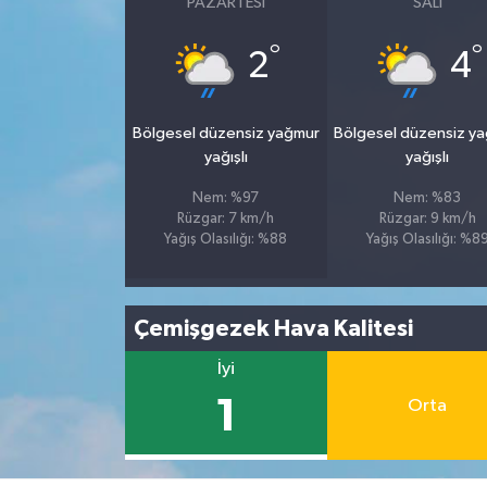
PAZARTESI
SALI
°
°
2
4
Bölgesel düzensiz yağmur
Bölgesel düzensiz y
yağışlı
yağışlı
Nem: %97
Nem: %83
Rüzgar: 7 km/h
Rüzgar: 9 km/h
Yağış Olasılığı: %88
Yağış Olasılığı: %8
Çemişgezek Hava Kalitesi
İyi
1
Orta