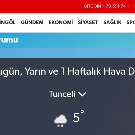
BITCOIN
79.591,74
%-1
DOLAR
45,43620
%0
İNGÖL
GÜNDEM
EKONOMİ
SİYASET
SAĞLIK
SP
EURO
53,38690
%0
rumu
STERLİN
61,60380
%0
G.ALTIN
6862,09000
%0
BİST100
14.598,00
gün, Yarın ve 1 Haftalık Hava 
Tunceli
°
5