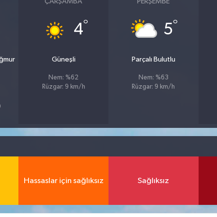
ÇARŞAMBA
PERŞEMBE
°
°
4
5
ağmur
Güneşli
Parçalı Bulutlu
Nem: %62
Nem: %63
Rüzgar: 9 km/h
Rüzgar: 9 km/h
9
Hassaslar için sağlıksız
Sağlıksız